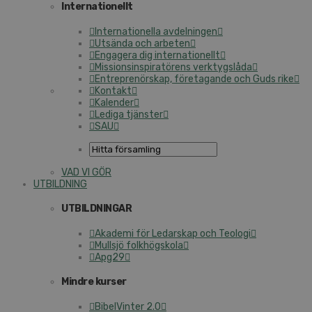
In­ter­na­tio­nellt
In­ter­na­tio­nel­la av­del­ning­en
Utsända och arbeten
Engagera dig in­ter­na­tio­nellt
Mis­sions­in­spi­ra­tö­rens verk­tygs­lå­da
Ent­re­pre­nör­skap, fö­re­ta­gan­de och Guds rike
Kontakt
Kalender
Lediga tjänster
SAU
VAD VI GÖR
UT­BILD­NING
UT­BILD­NING­AR
Akademi för Ledarskap och Teologi
Mullsjö folk­hög­sko­la
Apg29
Mindre kurser
Bi­bel­Vin­ter 2.0