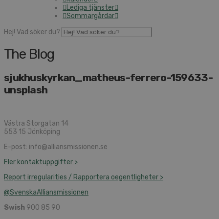
Lediga tjänster
Som­mar­går­dar
Hej! Vad söker du?
The Blog
sjuk­hu­s­kyr­kan_­mat­heus-fer­re­ro-159633-
uns­plash
Västra Storgatan 14
553 15 Jönköping
E-post: info@​alliansmissionen.​se
Fler kon­takt­upp­gif­ter >
Report ir­re­gu­la­ri­ti­es / Rap­por­te­ra oe­gent­lig­he­ter >
@SvenskaAl­li­ans­mis­sio­nen
Swish
900 85 90