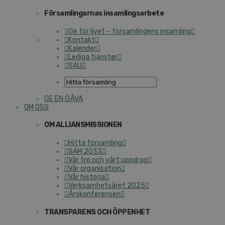
För­sam­ling­ar­nas in­sam­lings­ar­be­te
Ge för livet – för­sam­ling­ens insamling
Kontakt
Kalender
Lediga tjänster
SAU
GE EN GÅVA
OM OSS
OM AL­LI­ANS­MIS­SIO­NEN
Hitta för­sam­ling
SAM 2033
Vår tro och vårt uppdrag
Vår or­ga­ni­sa­tion
Vår historia
Verk­sam­hets­å­ret 2025
Års­kon­fe­ren­sen
TRANS­PA­RENS OCH ÖPPENHET