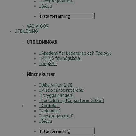
Lediga tjänster
SAU
VAD VI GÖR
UT­BILD­NING
UT­BILD­NING­AR
Akademi för Ledarskap och Teologi
Mullsjö folk­hög­sko­la
Apg29
Mindre kurser
Bi­bel­Vin­ter 2.0
Mis­sions­in­spi­ra­tö­ren
I trygga händer
Fort­bild­ning för pastorer 2026
Kontakt
Kalender
Lediga tjänster
SAU