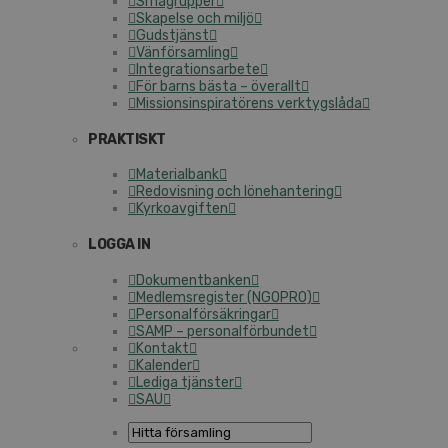
Små­grup­per
Skapelse och miljö
Guds­tjänst
Vän­för­sam­ling
In­teg­ra­tions­ar­be­te
För barns bästa – överallt
Mis­sions­in­spi­ra­tö­rens verk­tygs­lå­da
PRAKTISKT
Ma­te­ri­al­bank
Re­do­vis­ning och lö­ne­han­te­ring
Kyr­ko­av­gif­ten
LOGGA IN
Do­ku­ment­ban­ken
Med­lems­re­gis­ter (NGOPRO)
Per­sonal­för­säk­ring­ar
SAMP – per­sonal­för­bun­det
Kontakt
Kalender
Lediga tjänster
SAU