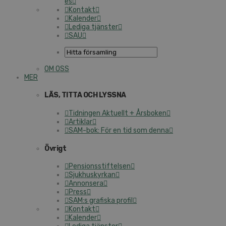
es
Kontakt
Kalender
Lediga tjänster
SAU
OM OSS
MER
LÄS, TITTA OCH LYSSNA
Tidningen Aktuellt + Årsboken
Artiklar
SAM-bok: För en tid som denna
Övrigt
Pen­sions­stif­tel­sen
Sjuk­hu­s­kyr­kan
Annonsera
Press
SAM:s grafiska profil
Kontakt
Kalender