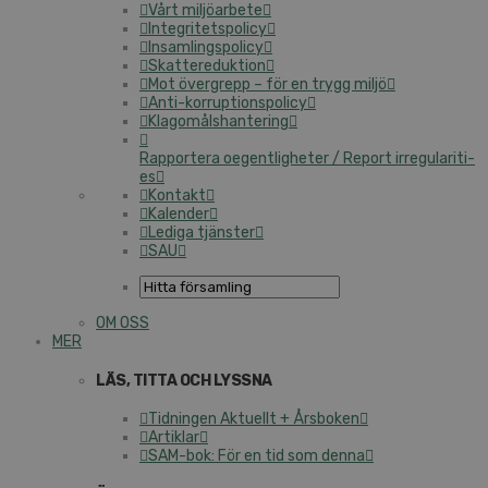
Vårt mil­jö­ar­be­te
In­tegri­tets­po­li­cy
In­sam­lings­po­li­cy
Skat­te­re­duk­tion
Mot övergrepp – för en trygg miljö
An­ti-kor­rup­tions­po­li­cy
Kla­gomåls­han­te­ring
Rap­por­te­ra oe­gent­lig­he­ter / Report ir­re­gu­la­ri­ti­
es
Kontakt
Kalender
Lediga tjänster
SAU
OM OSS
MER
LÄS, TITTA OCH LYSSNA
Tidningen Aktuellt + Årsboken
Artiklar
SAM-bok: För en tid som denna