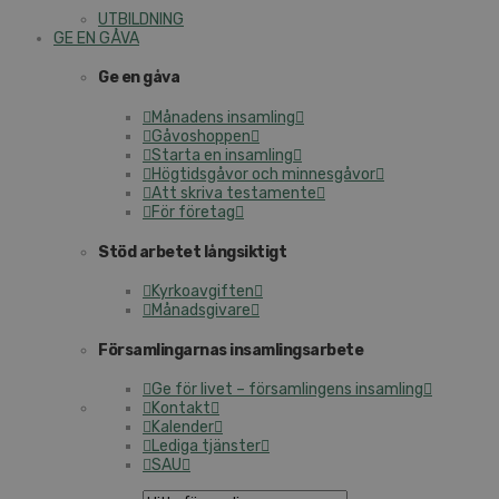
UT­BILD­NING
GE EN GÅVA
Ge en gåva
Månadens insamling
Gå­voshop­pen
Starta en insamling
Hög­tids­gå­vor och min­nes­gå­vor
Att skriva tes­ta­men­te
För företag
Stöd arbetet lång­sik­tigt
Kyr­ko­av­gif­ten
Må­nads­gi­va­re
För­sam­ling­ar­nas in­sam­lings­ar­be­te
Ge för livet – för­sam­ling­ens insamling
Kontakt
Kalender
Lediga tjänster
SAU