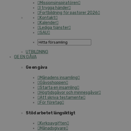
Mis­sions­in­spi­ra­tö­ren
I trygga händer
Fort­bild­ning för pastorer 2026
Kontakt
Kalender
Lediga tjänster
SAU
UT­BILD­NING
GE EN GÅVA
Ge en gåva
Månadens insamling
Gå­voshop­pen
Starta en insamling
Hög­tids­gå­vor och min­nes­gå­vor
Att skriva tes­ta­men­te
För företag
Stöd arbetet lång­sik­tigt
Kyr­ko­av­gif­ten
Må­nads­gi­va­re