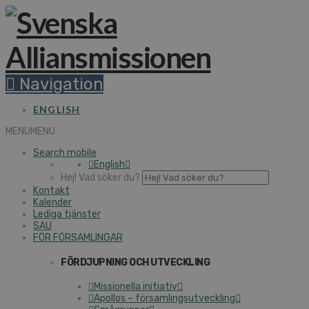
Na­vi­ga­tion
ENGLISH
MENU
MENU
Search mobile
English
Hej! Vad söker du?
Kontakt
Kalender
Lediga tjänster
SAU
FÖR FÖR­SAM­LING­AR
FÖR­DJUP­NING OCH UT­VECK­LING
Mis­sio­nel­la initiativ
Apollos – för­sam­lings­ut­veck­ling