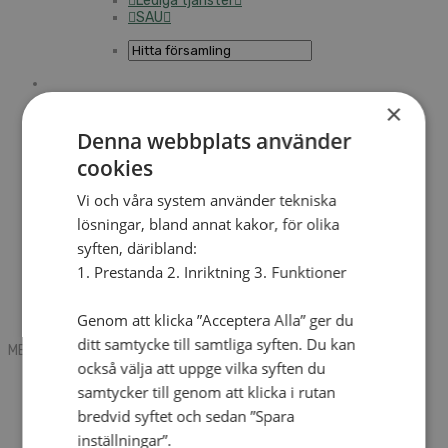
Lediga tjänster
SAU
Sök
×
Denna webbplats använder
cookies
Mobile box
Kontakt
Vi och våra system använder tekniska
Tidning
Annonsera
lösningar, bland annat kakor, för olika
Hitta för­sam­ling
syften, däribland:
Press
SAU
1. Prestanda 2. Inriktning 3. Funktioner
Kalender
Lediga tjänster
Genom att klicka ”Acceptera Alla” ger du
Som­mar­går­dar
ditt samtycke till samtliga syften. Du kan
MENU
MENU
också välja att uppge vilka syften du
Search mobile
samtycker till genom att klicka i rutan
English
bredvid syftet och sedan ”Spara
Hej! Vad söker du?
Kontakt
inställningar”.