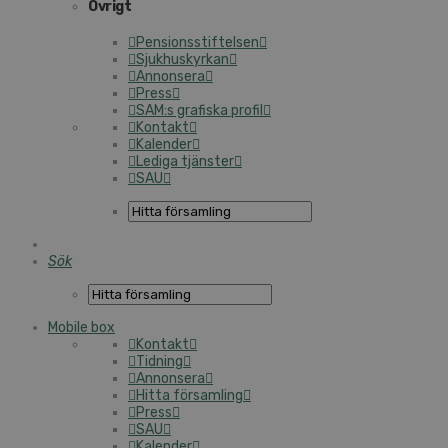
Övrigt
Pen­sions­stif­tel­sen
Sjuk­hu­s­kyr­kan
Annonsera
Press
SAM:s grafiska profil
Kontakt
Kalender
Lediga tjänster
SAU
Sök
Mobile box
Kontakt
Tidning
Annonsera
Hitta för­sam­ling
Press
SAU
Kalender