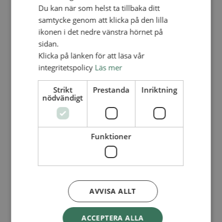
Kalender
Du kan när som helst ta tillbaka ditt
Lediga tjänster
samtycke genom att klicka på den lilla
SAU
FÖR FÖR­SAM­LING­AR
ikonen i det nedre vänstra hörnet på
sidan.
FÖR­DJUP­NING OCH UT­VECK­LING
Klicka på länken för att läsa vår
Mis­sio­nel­la initiativ
integritetspolicy
Läs mer
Apollos – för­sam­lings­ut­veck­ling
Små­grup­per
Skapelse och miljö
Strikt
Prestanda
Inriktning
nödvändigt
Guds­tjänst
Vän­för­sam­ling
In­teg­ra­tions­ar­be­te
För barns bästa – överallt
Mis­sions­in­spi­ra­tö­rens verk­tygs­lå­da
Funktioner
PRAKTISKT
Ma­te­ri­al­bank
Re­do­vis­ning och lö­ne­han­te­ring
Kyr­ko­av­gif­ten
AVVISA ALLT
LOGGA IN
ACCEPTERA ALLA
Do­ku­ment­ban­ken