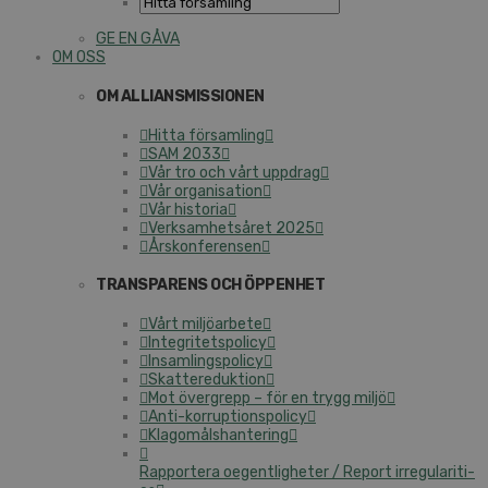
GE EN GÅVA
OM OSS
OM AL­LI­ANS­MIS­SIO­NEN
Hitta för­sam­ling
SAM 2033
Vår tro och vårt uppdrag
Vår or­ga­ni­sa­tion
Vår historia
Verk­sam­hets­å­ret 2025
Års­kon­fe­ren­sen
TRANS­PA­RENS OCH ÖPPENHET
Vårt mil­jö­ar­be­te
In­tegri­tets­po­li­cy
In­sam­lings­po­li­cy
Skat­te­re­duk­tion
Mot övergrepp – för en trygg miljö
An­ti-kor­rup­tions­po­li­cy
Kla­gomåls­han­te­ring
Rap­por­te­ra oe­gent­lig­he­ter / Report ir­re­gu­la­ri­ti­