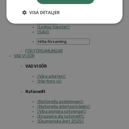
Med­lems­re­gis­ter (NGOPRO)
Per­sonal­för­säk­ring­ar
VISA DETALJER
SAMP – per­sonal­för­bun­det
Kontakt
Kalender
Lediga tjänster
SAU
FÖR FÖR­SAM­LING­AR
VAD VI GÖR
VAD VI GÖR
Våra arbeten
Här finns vi
Na­tio­nellt
Na­tio­nel­la av­del­ning­en
Na­tio­nel­la ar­bets­om­rå­den
Våra pionjära sats­ning­ar
Engagera dig na­tio­nellt
Eku­me­nis­ka året 2025