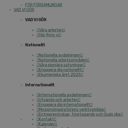
FÖR FÖR­SAM­LING­AR
VAD VI GÖR
VAD VI GÖR
Våra arbeten
Här finns vi
Na­tio­nellt
Na­tio­nel­la av­del­ning­en
Na­tio­nel­la ar­bets­om­rå­den
Våra pionjära sats­ning­ar
Engagera dig na­tio­nellt
Eku­me­nis­ka året 2025
In­ter­na­tio­nellt
In­ter­na­tio­nel­la av­del­ning­en
Utsända och arbeten
Engagera dig in­ter­na­tio­nellt
Mis­sions­in­spi­ra­tö­rens verk­tygs­lå­da
Ent­re­pre­nör­skap, fö­re­ta­gan­de och Guds rike
Kontakt
Kalender