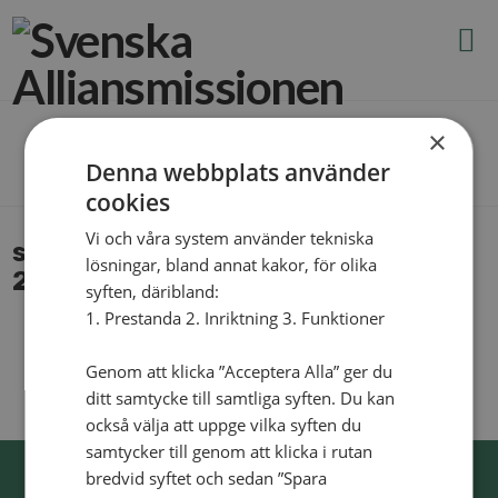
N
v
g
t
×
The Blog
Denna webbplats använder
cookies
Vi och våra system använder tekniska
sank-kra­ven-och-bar-varand­ra-
lösningar, bland annat kakor, för olika
2
syften, däribland:
1. Prestanda 2. Inriktning 3. Funktioner
Genom att klicka ”Acceptera Alla” ger du
ditt samtycke till samtliga syften. Du kan
också välja att uppge vilka syften du
samtycker till genom att klicka i rutan
bredvid syftet och sedan ”Spara