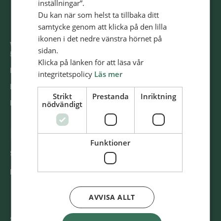
inställningar”.
Du kan när som helst ta tillbaka ditt
samtycke genom att klicka på den lilla
ikonen i det nedre vänstra hörnet på
Västra Storgatan 14
sidan.
553 15 Jönköping
Klicka på länken för att läsa vår
E-post: info@​alliansmissionen.​se
integritetspolicy
Läs mer
Fler kon­takt­upp­gif­ter >
Strikt
Prestanda
Inriktning
nödvändigt
Report ir­re­gu­la­ri­ti­es / Rap­por­te­ra oe­gent­lig­he­ter >
@SvenskaAl­li­ans­mis­sio­nen
Funktioner
Swish
900 85 90
BG
900-8590
AVVISA ALLT
Svenska Al­li­ans­mis­sio­nen är ett kristet tros­sam­fund