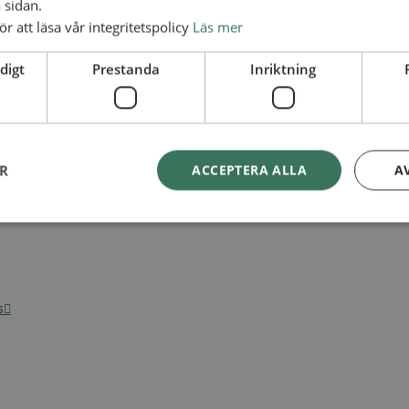
 sidan.
ör att läsa vår integritetspolicy
Läs mer
digt
Prestanda
Inriktning
ER
ACCEPTERA ALLA
A
s