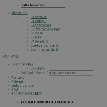
Mobile box
Kontakt
Tidning
Annonsera
Hitta församling
Press
SAU
Kalender
Lediga tjänster
Sommargårdar
MENU
MENU
Search mobile
English
Hej! Vad söker du?
Kontakt
Kalender
Lediga tjänster
SAU
FÖR FÖRSAMLINGAR
FÖRDJUPNING OCH UTVECKLING