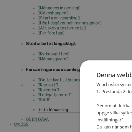
Månadens insamling
Gåvoshoppen
Starta en insamling
Högtidsgåvor och minnesgåvor
Att skriva testamente
För företag
Stöd arbetet långsiktigt
Kyrkoavgiften
Månadsgivare
Församlingarnas insamlingsarbete
Denna webb
Ge för livet – församlingens insamling
Vi och våra syste
Kontakt
Kalender
1. Prestanda 2. I
Lediga tjänster
SAU
Genom att klicka ”
uppge vilka syfte
inställningar”.
GE EN GÅVA
OM OSS
Du kan när som he