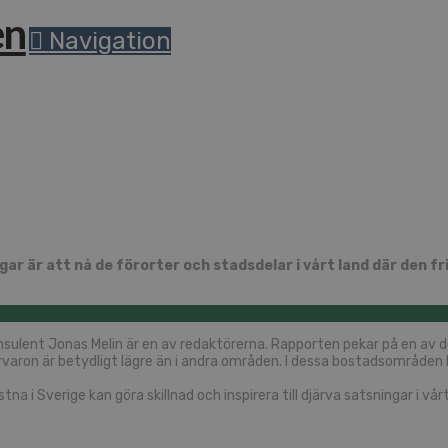
Navigation
r är att nå de förorter och stadsdelar i vårt land där den fri
onsulent Jonas Melin är en av redaktörerna. Rapporten pekar på en av 
närvaron är betydligt lägre än i andra områden. I dessa bostadsområde
a i Sverige kan göra skillnad och inspirera till djärva satsningar i vår