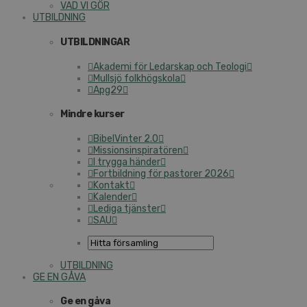
VAD VI GÖR
UTBILDNING
UTBILDNINGAR
Akademi för Ledarskap och Teologi
Mullsjö folkhögskola
Apg29
Mindre kurser
BibelVinter 2.0
Missionsinspiratören
I trygga händer
Fortbildning för pastorer 2026
Kontakt
Kalender
Lediga tjänster
SAU
UTBILDNING
GE EN GÅVA
Ge en gåva