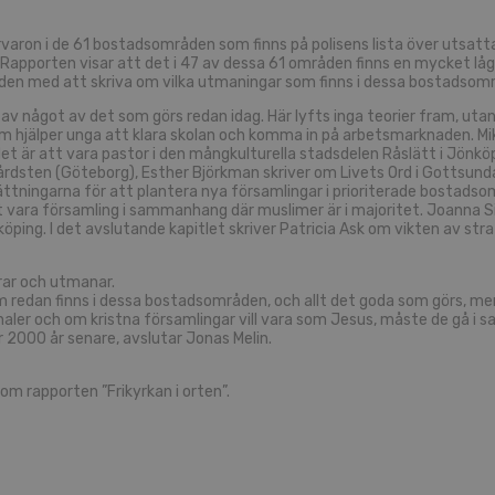
närvaron i de 61 bostadsområden som finns på polisens lista över utsat
 Rapporten visar att det i 47 av dessa 61 områden finns en mycket låg 
en med att skriva om vilka utmaningar som finns i dessa bostadsområd
del av något av det som görs redan idag. Här lyfts inga teorier fram,
m hjälper unga att klara skolan och komma in på arbetsmarknaden. Mika
ur det är att vara pastor i den mångkulturella stadsdelen Råslätt i Jön
dsten (Göteborg), Esther Björkman skriver om Livets Ord i Gottsund
ttningarna för att plantera nya församlingar i prioriterade bostadsomr
ara församling i sammanhang där muslimer är i majoritet. Joanna Sim
ing. I det avslutande kapitlet skriver Patricia Ask om vikten av stra
rar och utmanar.
m redan finns i dessa bostadsområden, och allt det goda som görs, men
aler och om kristna församlingar vill vara som Jesus, måste de gå i sam
ar 2000 år senare, avslutar Jonas Melin.
om rapporten ”Frikyrkan i orten”.