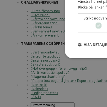
vänstra hörnet på
OM ALLIANSMISSIONEN
Klicka på länken f
Hitta församling
SAM 2033
Strikt nödvän
Vår tro och vårt uppdrag
Vår organisation
Vår historia
Verksamhetsåret 2025
Årskonferensen
TRANSPARENS OCH ÖPPENHET
VISA DETALJ
Vårt miljöarbete
Integritetspolicy
Insamlingspolicy
Skattereduktion
Mot övergrepp – för en trygg miljö
Anti-korruptionspolicy
Klagomålshantering
Rapportera oegentligheter / Report irregularitie
Kontakt
Kalender
Lediga tjänster
SAU