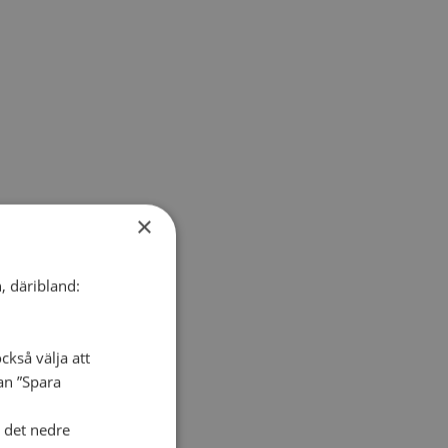
×
, däribland:
ckså välja att
dan ”Spara
i det nedre