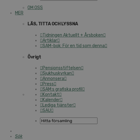
OM OSS
MER
LÄS, TITTA OCH LYSSNA
Tidningen Aktuellt + Årsboken
Artiklar
SAM-bok: För en tid som denna
Övrigt
Pensionsstiftelsen
Sjukhuskyrkan
Annonsera
Press
SAM:s grafiska profil
Kontakt
Kalender
Lediga tjänster
SAU
Sök