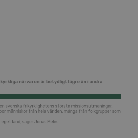
kyrkliga närvaron är betydligt lägre än i andra
den svenska frikyrklighetens största missionsutmaningar,
n bor människor från hela världen, många från folkgrupper som
t eget land, säger Jonas Melin.