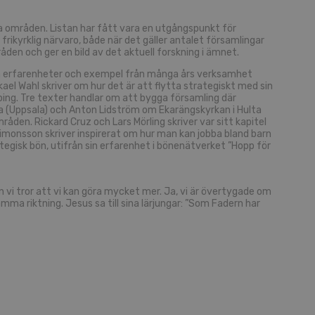
ta områden. Listan har fått vara en utgångspunkt för
frikyrklig närvaro, både när det gäller antalet församlingar
en och ger en bild av det aktuell forskning i ämnet.
 utan erfarenheter och exempel från många års verksamhet
el Wahl skriver om hur det är att flytta strategiskt med sin
köping. Tre texter handlar om att bygga församling där
a (Uppsala) och Anton Lidström om Ekarängskyrkan i Hulta
åden. Rickard Cruz och Lars Mörling skriver var sitt kapitel
onsson skriver inspirerat om hur man kan jobba bland barn
tegisk bön, utifrån sin erfarenhet i bönenätverket ”Hopp för
 vi tror att vi kan göra mycket mer. Ja, vi är övertygade om
ma riktning. Jesus sa till sina lärjungar: ”Som Fadern har