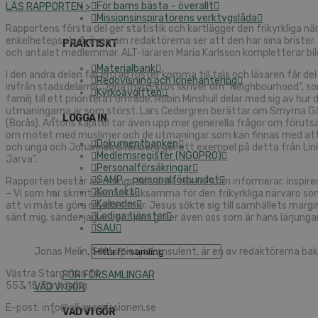
För barns bästa – överallt
LÄS RAPPORTEN >
Missionsinspiratörens verktygslåda
Rapportens första del ger statistik och kartlägger den frikyrkliga 
enkelhetens skull, även om redaktörerna ser att den har sina brister.
PRAKTISKT
och antalet medlemmar. ALT-läraren Maria Karlsson kompletterar bild
Materialbank
I den andra delen får en rad röster komma till tals och läsaren får 
Redovisning och lönehantering
inifrån stadsdelarna. Jonathan Ekros skriver om ”Neighbourhood”, so
Kyrkoavgiften
familj till ett prioriterat område. Robin Minshull delar med sig av h
utmaningarna är som störst. Lars Cedergren berättar om Smyrna Går
LOGGA IN
(Borås). Antons kapitel tar även upp mer generella frågor om förutsä
om mötet med muslimer och de utmaningar som kan finnas med att v
Dokumentbanken
och unga och Johannes Stenberg ger ett exempel på detta från Linköp
Medlemsregister (NGOPRO)
Järva”.
Personalförsäkringar
SAMP – personalförbundet
Rapporten består av många läsvärda texter som informerar, inspire
Kontakt
– Vi som har skrivit den är tacksamma för den frikyrkliga närvaro so
Kalender
att vi måste göra mycket mer. Jesus sökte sig till samhällets margin
Lediga tjänster
sänt mig, sänder jag er”, och det gäller även oss som är hans lärjung
SAU
Jonas Melin, SAM:s pionjärkonsulent, är en av redaktörerna bak
Västra Storgatan 14
FÖR FÖRSAMLINGAR
553 15 Jönköping
VAD VI GÖR
E-post: info@alliansmissionen.se
VAD VI GÖR