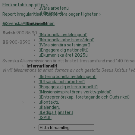
Fler kontaktuppgifter >
Våra arbeten
Här finns vi
Report irregularities / Rapportera oegentligheter >
@SvenskaAlliansmissionen
Nationellt
Swish
900 85 90
Nationella avdelningen
Nationella arbetsområden
BG
900-8590
Våra pionjära satsningar
Engagera dig nationellt
Ekumeniska året 2025
Svenska Alliansmissionen är ett kristet trossamfund med 140 försa
Internationellt
Vi vill tillsammans ta emot, formas av och gestalta Jesus Kristus i vä
Internationella avdelningen
Utsända och arbeten
Engagera dig internationellt
Missionsinspiratörens verktygslåda
Entreprenörskap, företagande och Guds rike
Kontakt
Kalender
Lediga tjänster
SAU