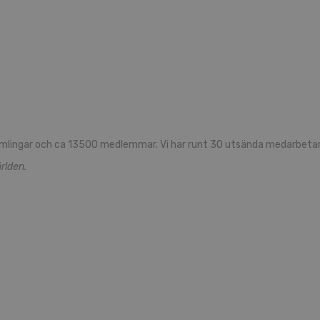
mlingar och ca 13500 medlemmar. Vi har runt 30 utsända medarbetare
rlden.