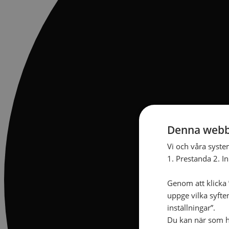
Månadens insamling
Gåvoshoppen
Starta en insamling
Högtidsgåvor och minnesgåvor
Att skriva testamente
För företag
Stöd arbetet långsiktigt
Kyrkoavgiften
Månadsgivare
Församlingarnas insamlingsarbete
Denna webb
Ge för livet – församlingens insamling
Vi och våra syste
Kontakt
Kalender
1. Prestanda 2. I
Lediga tjänster
SAU
Genom att klicka ”
uppge vilka syfte
inställningar”.
GE EN GÅVA
OM OSS
Du kan när som he