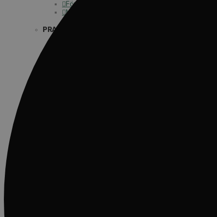
För barns bästa – överallt
Missionsinspiratörens verktygslåda
PRAKTISKT
Materialbank
Redovisning och lönehantering
Kyrkoavgiften
LOGGA IN
Dokumentbanken
Medlemsregister (NGOPRO)
Personalförsäkringar
SAMP – personalförbundet
Kontakt
Kalender
Lediga tjänster
SAU
FÖR FÖRSAMLINGAR
VAD VI GÖR
VAD VI GÖR