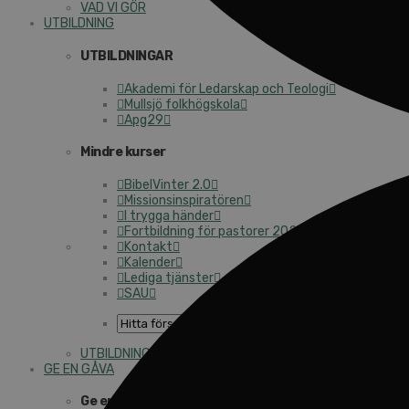
VAD VI GÖR
UTBILDNING
UTBILDNINGAR
Akademi för Ledarskap och Teologi
Mullsjö folkhögskola
Apg29
Mindre kurser
BibelVinter 2.0
Missionsinspiratören
I trygga händer
Fortbildning för pastorer 2026
Kontakt
Kalender
Lediga tjänster
SAU
UTBILDNING
GE EN GÅVA
Ge en gåva