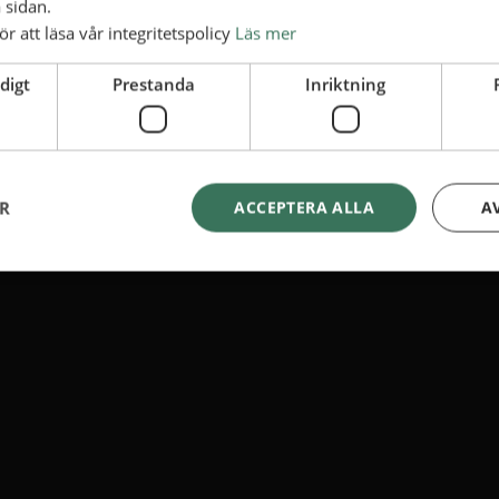
 sidan.
ör att läsa vår integritetspolicy
Läs mer
digt
Prestanda
Inriktning
ER
ACCEPTERA ALLA
A
s