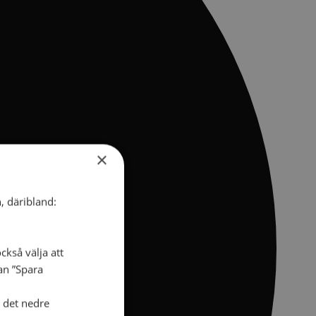
×
, däribland:
ckså välja att
dan ”Spara
i det nedre