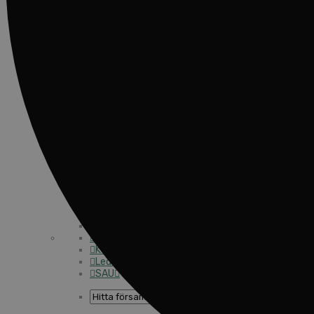
Våra arbeten
Här finns vi
Nationellt
Nationella avdelningen
Nationella arbetsområden
Våra pionjära satsningar
Engagera dig nationellt
Ekumeniska året 2025
Internationellt
Internationella avdelningen
Utsända och arbeten
Engagera dig internationellt
Missionsinspiratörens verktygslåda
Entreprenörskap, företagande och Guds rike
Kontakt
Kalender
Lediga tjänster
SAU