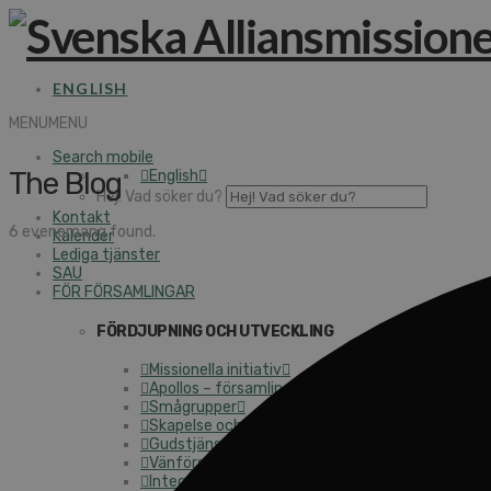
ENGLISH
MENU
MENU
Search mobile
The Blog
English
Hej! Vad söker du?
Kontakt
6 evenemang found.
Kalender
Lediga tjänster
SAU
FÖR FÖRSAMLINGAR
FÖRDJUPNING OCH UTVECKLING
Missionella initiativ
Apollos – församlingsutveckling
Smågrupper
Skapelse och miljö
Gudstjänst
Vänförsamling
Integrationsarbete