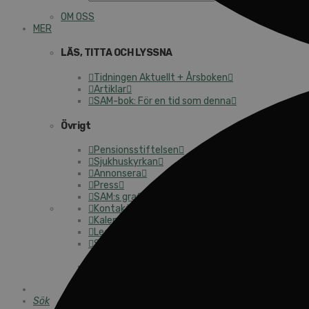
OM OSS
MER
LÄS, TITTA OCH LYSSNA
Tidningen Aktuellt + Årsboken
Artiklar
SAM-bok: För en tid som denna
Övrigt
Pensionsstiftelsen
Sjukhuskyrkan
Annonsera
Press
SAM:s grafiska profil
Kontakt
Kalender
Lediga tjänster
SAU
Sök