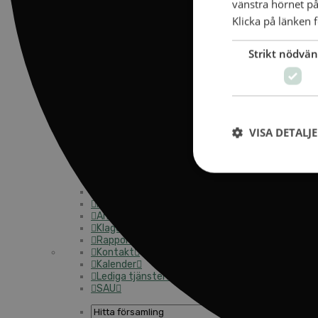
vänstra hörnet på
OM ALLIANSMISSIONEN
Klicka på länken f
Hitta församling
SAM 2033
Strikt nödvän
Vår tro och vårt uppdrag
Vår organisation
Vår historia
Verksamhetsåret 2025
Årskonferensen
TRANSPARENS OCH ÖPPENHET
VISA DETALJ
Vårt miljöarbete
Integritetspolicy
Insamlingspolicy
Skattereduktion
Mot övergrepp – för en trygg miljö
Anti-korruptionspolicy
Klagomålshantering
Rapportera oegentligheter / Report irregularitie
Kontakt
Kalender
Lediga tjänster
SAU