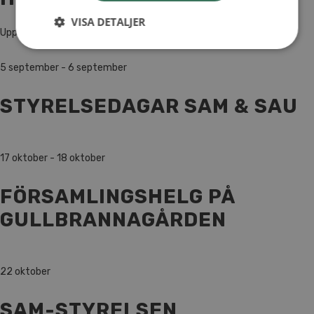
VISA DETALJER
Upplevelsevandring för alla åldrar.
5 september
-
6 september
STYRELSEDAGAR SAM & SAU
17 oktober
-
18 oktober
FÖRSAMLINGSHELG PÅ
GULLBRANNAGÅRDEN
22 oktober
SAM-STYRELSEN