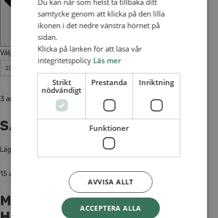
Du kan när som helst ta tillbaka ditt
samtycke genom att klicka på den lilla
ikonen i det nedre vänstra hörnet på
sidan.
Klicka på länken för att läsa vår
Välj datum.
integritetspolicy
Läs mer
Strikt
Prestanda
Inriktning
nödvändigt
3 augusti
-
8 augusti
SAU:S TONÅRS­LÄGER
Funktioner
Läger för dig som går på högstadiet eller gymnasiet.
15 augusti
AVVISA ALLT
MORMOR I
ACCEPTERA ALLA
HERRESTAD