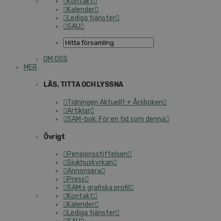
Kontakt
Kalender
Lediga tjänster
SAU
OM OSS
MER
LÄS, TITTA OCH LYSSNA
Tidningen Aktuellt + Årsboken
Artiklar
SAM-bok: För en tid som denna
Övrigt
Pensionsstiftelsen
Sjukhuskyrkan
Annonsera
Press
SAM:s grafiska profil
Kontakt
Kalender
Lediga tjänster