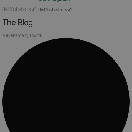
Hej! Vad söker du?
The Blog
6 evenemang found.