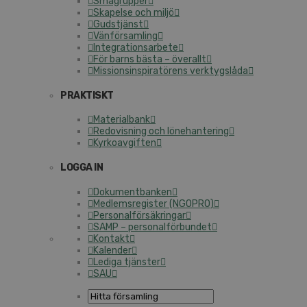
Smågrupper
Skapelse och miljö
Gudstjänst
Vänförsamling
Integrationsarbete
För barns bästa – överallt
Missionsinspiratörens verktygslåda
PRAKTISKT
Materialbank
Redovisning och lönehantering
Kyrkoavgiften
LOGGA IN
Dokumentbanken
Medlemsregister (NGOPRO)
Personalförsäkringar
SAMP – personalförbundet
Kontakt
Kalender
Lediga tjänster
SAU