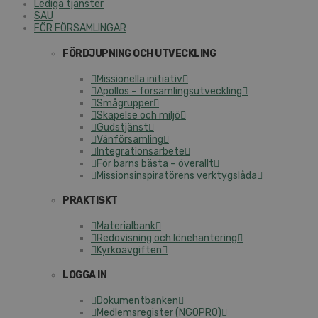
Lediga tjänster
SAU
FÖR FÖRSAMLINGAR
FÖRDJUPNING OCH UTVECKLING
Missionella initiativ
Apollos – församlingsutveckling
Smågrupper
Skapelse och miljö
Gudstjänst
Vänförsamling
Integrationsarbete
För barns bästa – överallt
Missionsinspiratörens verktygslåda
PRAKTISKT
Materialbank
Redovisning och lönehantering
Kyrkoavgiften
LOGGA IN
Dokumentbanken
Medlemsregister (NGOPRO)