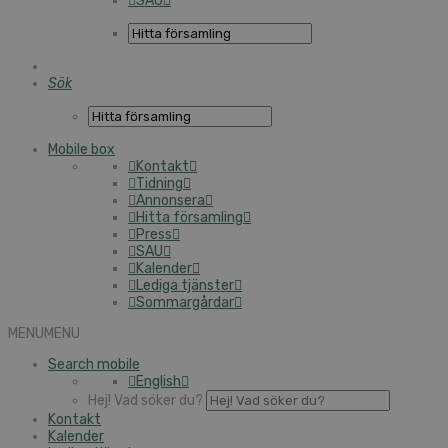
SAU
Sök
Mobile box
Kontakt
Tidning
Annonsera
Hitta församling
Press
SAU
Kalender
Lediga tjänster
Sommargårdar
MENU
MENU
Search mobile
English
Hej! Vad söker du?
Kontakt
Kalender