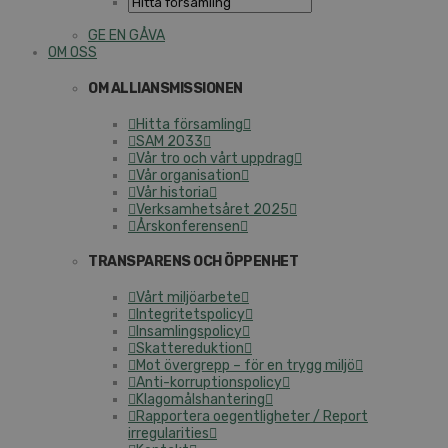
GE EN GÅVA
OM OSS
OM ALLIANSMISSIONEN
Hitta församling
SAM 2033
Vår tro och vårt uppdrag
Vår organisation
Vår historia
Verksamhetsåret 2025
Årskonferensen
TRANSPARENS OCH ÖPPENHET
Vårt miljöarbete
Integritetspolicy
Insamlingspolicy
Skattereduktion
Mot övergrepp – för en trygg miljö
Anti-korruptionspolicy
Klagomålshantering
Rapportera oegentligheter / Report
irregularities