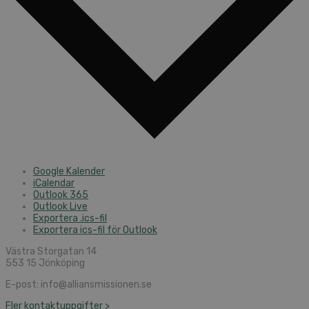
Google Kalender
iCalendar
Outlook 365
Outlook Live
Exportera .ics-fil
Exportera ics-fil för Outlook
Västra Storgatan 14
553 15 Jönköping
E-post: info@alliansmissionen.se
Fler kontaktuppgifter >