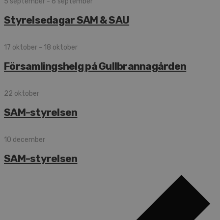
5 september
-
6 september
Styrelsedagar SAM & SAU
17 oktober
-
18 oktober
Församlingshelg på Gullbrannagården
22 oktober
SAM-styrelsen
10 december
SAM-styrelsen