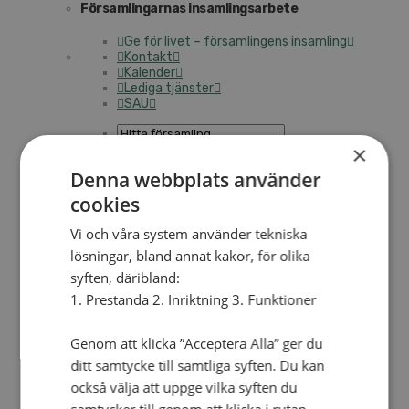
Församlingarnas insamlingsarbete
Ge för livet – församlingens insamling
Kontakt
Kalender
Lediga tjänster
SAU
×
GE EN GÅVA
Denna webbplats använder
OM OSS
cookies
OM ALLIANSMISSIONEN
Vi och våra system använder tekniska
Hitta församling
lösningar, bland annat kakor, för olika
SAM 2033
Vår tro och vårt uppdrag
syften, däribland:
Vår organisation
1. Prestanda 2. Inriktning 3. Funktioner
Vår historia
Verksamhetsåret 2025
Årskonferensen
Genom att klicka ”Acceptera Alla” ger du
ditt samtycke till samtliga syften. Du kan
TRANSPARENS OCH ÖPPENHET
också välja att uppge vilka syften du
Vårt miljöarbete