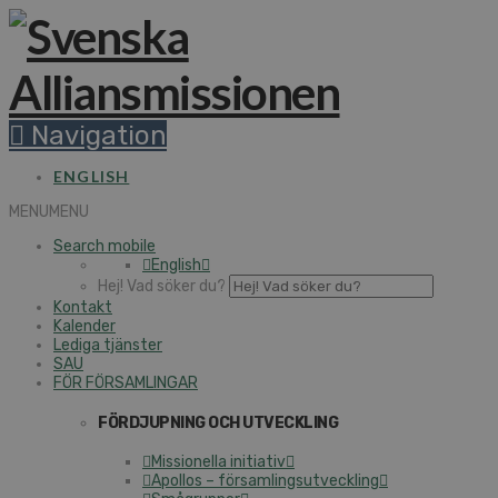
Navigation
ENGLISH
MENU
MENU
Search mobile
English
Hej! Vad söker du?
Kontakt
Kalender
Lediga tjänster
SAU
FÖR FÖRSAMLINGAR
FÖRDJUPNING OCH UTVECKLING
Missionella initiativ
Apollos – församlingsutveckling