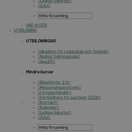
Lediga tjänster
SAU
VAD VI GÖR
UTBILDNING
UTBILDNINGAR
Akademi för Ledarskap och Teologi
Mullsjö folkhögskola
Apg29
Mindre kurser
BibelVinter 2.0
Missionsinspiratören
I trygga händer
Fortbildning för pastorer 2026
Kontakt
Kalender
Lediga tjänster
SAU