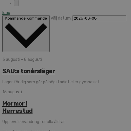
Idag
Välj datum.
Kommande
Kommande
3 augusti
-
8 augusti
SAU:s tonårs­läger
Läger för dig som går på högstadiet eller gymnasiet.
15 augusti
Mormor i
Herrestad
Upplevelsevandring för alla åldrar.