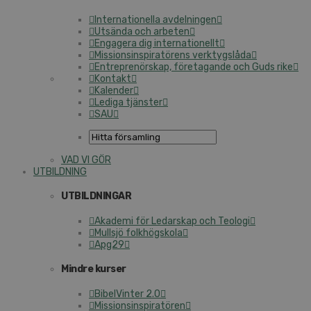
Internationella avdelningen
Utsända och arbeten
Engagera dig internationellt
Missionsinspiratörens verktygslåda
Entreprenörskap, företagande och Guds rike
Kontakt
Kalender
Lediga tjänster
SAU
VAD VI GÖR
UTBILDNING
UTBILDNINGAR
Akademi för Ledarskap och Teologi
Mullsjö folkhögskola
Apg29
Mindre kurser
BibelVinter 2.0
Missionsinspiratören