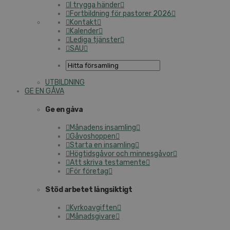
I trygga händer
Fortbildning för pastorer 2026
Kontakt
Kalender
Lediga tjänster
SAU
UTBILDNING
GE EN GÅVA
Ge en gåva
Månadens insamling
Gåvoshoppen
Starta en insamling
Högtidsgåvor och minnesgåvor
Att skriva testamente
För företag
Stöd arbetet långsiktigt
Kyrkoavgiften
Månadsgivare