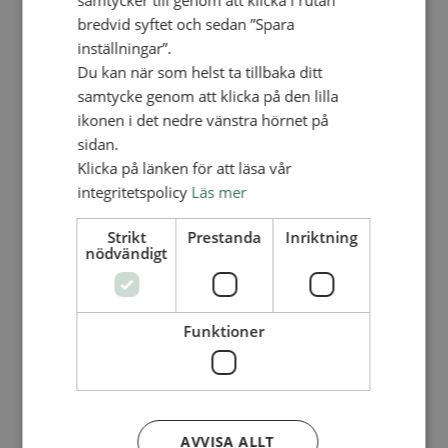
samtycker till genom att klicka i rutan
Integritetspolicy
bredvid syftet och sedan ”Spara
Insamlingspolicy
Skattereduktion
inställningar”.
Mot övergrepp – för en trygg miljö
Du kan när som helst ta tillbaka ditt
Anti-korruptionspolicy
samtycke genom att klicka på den lilla
Klagomålshantering
Rapportera oegentligheter / Report
ikonen i det nedre vänstra hörnet på
irregularities
sidan.
Kontakt
Kalender
Klicka på länken för att läsa vår
Lediga tjänster
integritetspolicy
Läs mer
SAU
Strikt
Prestanda
Inriktning
nödvändigt
OM OSS
MER
LÄS, TITTA OCH LYSSNA
Funktioner
Tidningen Aktuellt + Årsboken
Artiklar
SAM-bok: För en tid som denna
Övrigt
AVVISA ALLT