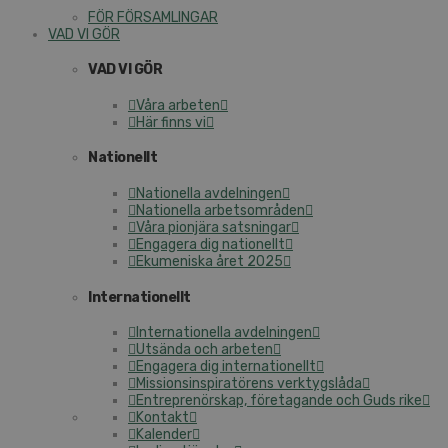
FÖR FÖRSAMLINGAR
VAD VI GÖR
VAD VI GÖR
Våra arbeten
Här finns vi
Nationellt
Nationella avdelningen
Nationella arbetsområden
Våra pionjära satsningar
Engagera dig nationellt
Ekumeniska året 2025
Internationellt
Internationella avdelningen
Utsända och arbeten
Engagera dig internationellt
Missionsinspiratörens verktygslåda
Entreprenörskap, företagande och Guds rike
Kontakt
Kalender