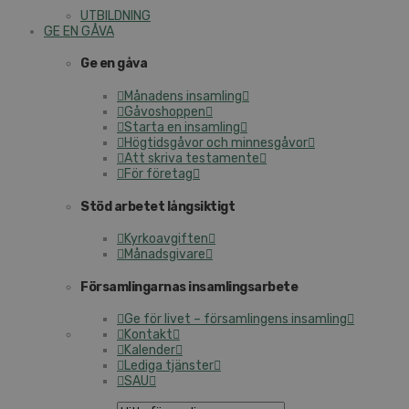
UTBILDNING
GE EN GÅVA
Ge en gåva
Månadens insamling
Gåvoshoppen
Starta en insamling
Högtidsgåvor och minnesgåvor
Att skriva testamente
För företag
Stöd arbetet långsiktigt
Kyrkoavgiften
Månadsgivare
Församlingarnas insamlingsarbete
Ge för livet – församlingens insamling
Kontakt
Kalender
Lediga tjänster
SAU