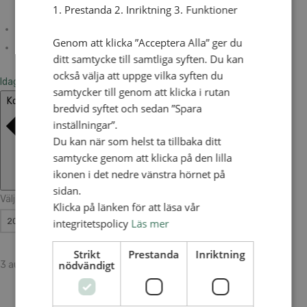
1. Prestanda 2. Inriktning 3. Funktioner
Genom att klicka ”Acceptera Alla” ger du
ditt samtycke till samtliga syften. Du kan
också välja att uppge vilka syften du
Idag
samtycker till genom att klicka i rutan
Kommande
Kommande
bredvid syftet och sedan ”Spara
inställningar”.
Du kan när som helst ta tillbaka ditt
samtycke genom att klicka på den lilla
ikonen i det nedre vänstra hörnet på
sidan.
Välj datum.
Klicka på länken för att läsa vår
integritetspolicy
Läs mer
Strikt
Prestanda
Inriktning
nödvändigt
3 augusti
-
8 augusti