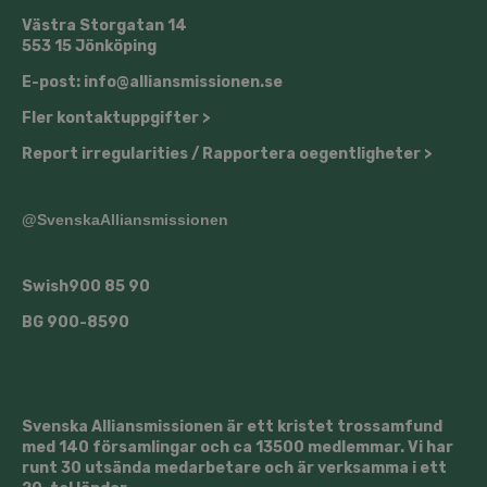
Västra Storgatan 14
553 15 Jönköping
E-post: info@alliansmissionen.se
Fler kontaktuppgifter >
Report irregularities / Rapportera oegentligheter >
@SvenskaAlliansmissionen
Swish
900 85 90
BG
900-8590
Svenska Alliansmissionen är ett kristet trossamfund
med 140 församlingar och ca 13500 medlemmar. Vi har
runt 30 utsända medarbetare och är verksamma i ett