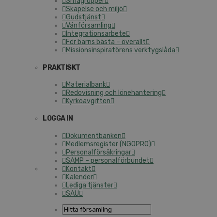
Smågrupper
Skapelse och miljö
Gudstjänst
Vänförsamling
Integrationsarbete
För barns bästa – överallt
Missionsinspiratörens verktygslåda
PRAKTISKT
Materialbank
Redovisning och lönehantering
Kyrkoavgiften
LOGGA IN
Dokumentbanken
Medlemsregister (NGOPRO)
Personalförsäkringar
SAMP – personalförbundet
Kontakt
Kalender
Lediga tjänster
SAU