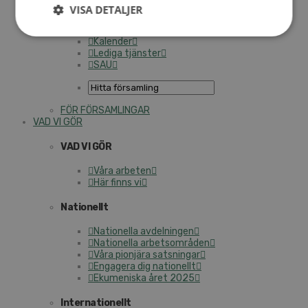
Personalförsäkringar
VISA DETALJER
SAMP – personalförbundet
Kontakt
Kalender
Lediga tjänster
SAU
FÖR FÖRSAMLINGAR
VAD VI GÖR
VAD VI GÖR
Våra arbeten
Här finns vi
Nationellt
Nationella avdelningen
Nationella arbetsområden
Våra pionjära satsningar
Engagera dig nationellt
Ekumeniska året 2025
Internationellt