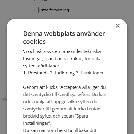
SAU
×
Sök
Denna webbplats använder
cookies
Mobile box
Kontakt
Vi och våra system använder tekniska
Tidning
lösningar, bland annat kakor, för olika
Annonsera
syften, däribland:
Hitta församling
Press
1. Prestanda 2. Inriktning 3. Funktioner
SAU
Kalender
Lediga tjänster
Genom att klicka ”Acceptera Alla” ger du
Sommargårdar
ditt samtycke till samtliga syften. Du kan
MENU
MENU
också välja att uppge vilka syften du
samtycker till genom att klicka i rutan
Search mobile
English
bredvid syftet och sedan ”Spara
Hej! Vad söker du?
inställningar”.
Kontakt
Du kan när som helst ta tillbaka ditt
Kalender