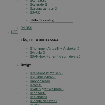
Kontakt
Kalender
Lediga tjänster
SAU
OM OSS
MER
LÄS, TITTA OCH LYSSNA
Tidningen Aktuellt + Årsboken
Artiklar
SAM-bok: För en tid som denna
Övrigt
Pensionsstiftelsen
Sjukhuskyrkan
Annonsera
Press
SAM:s grafiska profil
Kontakt
Kalender
Lediga tjänster