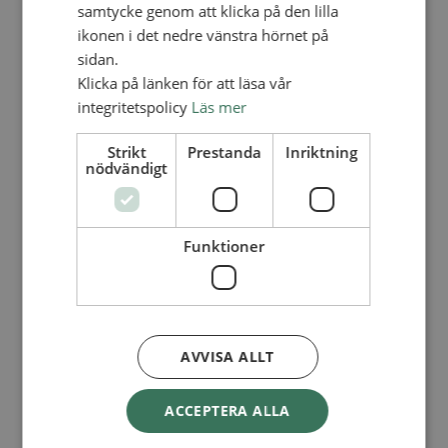
Lediga tjänster
samtycke genom att klicka på den lilla
SAU
ikonen i det nedre vänstra hörnet på
FÖR FÖRSAMLINGAR
sidan.
FÖRDJUPNING OCH UTVECKLING
Klicka på länken för att läsa vår
integritetspolicy
Läs mer
Missionella initiativ
Apollos – församlingsutveckling
Smågrupper
Strikt
Prestanda
Inriktning
Skapelse och miljö
nödvändigt
Gudstjänst
Vänförsamling
Integrationsarbete
För barns bästa – överallt
Funktioner
Missionsinspiratörens verktygslåda
PRAKTISKT
Materialbank
Redovisning och lönehantering
Kyrkoavgiften
AVVISA ALLT
LOGGA IN
ACCEPTERA ALLA
Dokumentbanken
Medlemsregister (NGOPRO)