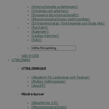
Internationella avdelningen
Utsända och arbeten
Engagera dig internationellt
Missionsinspiratörens verktygslåda
Entreprenörskap, företagande och Guds rike
Kontakt
Kalender
Lediga tjänster
SAU
VAD VI GÖR
UTBILDNING
UTBILDNINGAR
Akademi för Ledarskap och Teologi
Mullsjö folkhögskola
Apg29
Mindre kurser
BibelVinter 2.0
Missionsinspiratören