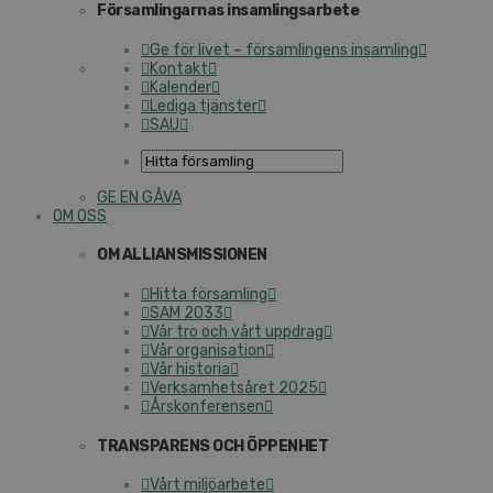
Församlingarnas insamlingsarbete
Ge för livet – församlingens insamling
Kontakt
Kalender
Lediga tjänster
SAU
GE EN GÅVA
OM OSS
OM ALLIANSMISSIONEN
Hitta församling
SAM 2033
Vår tro och vårt uppdrag
Vår organisation
Vår historia
Verksamhetsåret 2025
Årskonferensen
TRANSPARENS OCH ÖPPENHET
Vårt miljöarbete