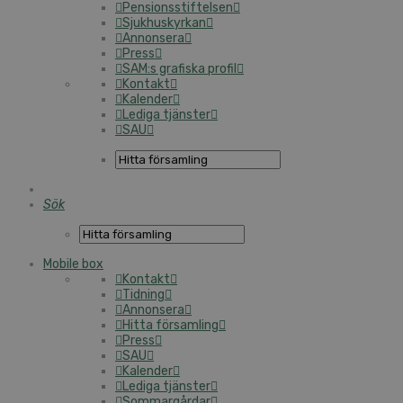
Pensionsstiftelsen
Sjukhuskyrkan
Annonsera
Press
SAM:s grafiska profil
Kontakt
Kalender
Lediga tjänster
SAU
Sök
Mobile box
Kontakt
Tidning
Annonsera
Hitta församling
Press
SAU
Kalender
Lediga tjänster
Sommargårdar