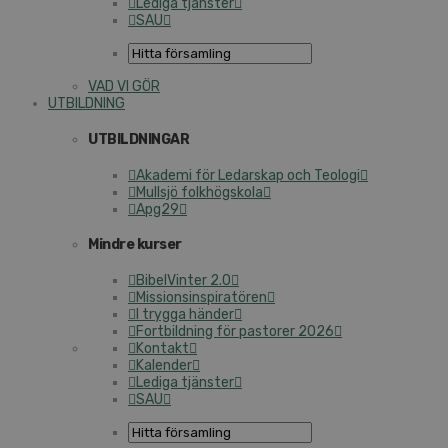
Lediga tjänster
SAU
VAD VI GÖR
UTBILDNING
UTBILDNINGAR
Akademi för Ledarskap och Teologi
Mullsjö folkhögskola
Apg29
Mindre kurser
BibelVinter 2.0
Missionsinspiratören
I trygga händer
Fortbildning för pastorer 2026
Kontakt
Kalender
Lediga tjänster
SAU