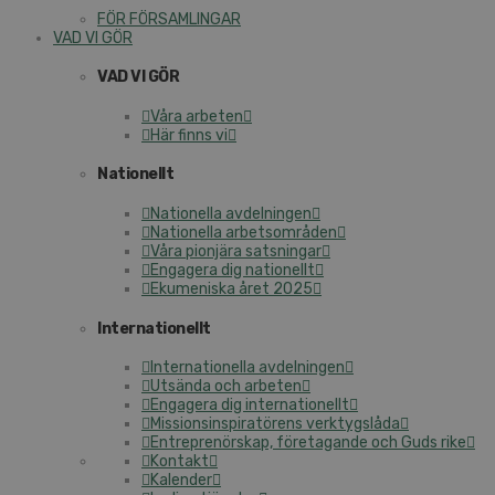
FÖR FÖRSAMLINGAR
VAD VI GÖR
VAD VI GÖR
Våra arbeten
Här finns vi
Nationellt
Nationella avdelningen
Nationella arbetsområden
Våra pionjära satsningar
Engagera dig nationellt
Ekumeniska året 2025
Internationellt
Internationella avdelningen
Utsända och arbeten
Engagera dig internationellt
Missionsinspiratörens verktygslåda
Entreprenörskap, företagande och Guds rike
Kontakt
Kalender