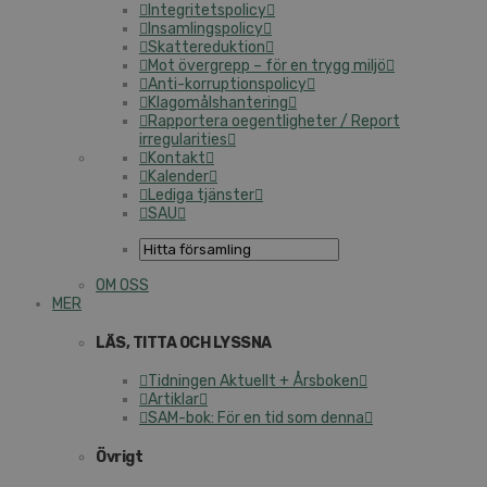
Integritetspolicy
Insamlingspolicy
Skattereduktion
Mot övergrepp – för en trygg miljö
Anti-korruptionspolicy
Klagomålshantering
Rapportera oegentligheter / Report
irregularities
Kontakt
Kalender
Lediga tjänster
SAU
OM OSS
MER
LÄS, TITTA OCH LYSSNA
Tidningen Aktuellt + Årsboken
Artiklar
SAM-bok: För en tid som denna
Övrigt