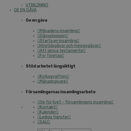
UTBILDNING
GE EN GÅVA
Ge en gåva
Månadens insamling
Gåvoshoppen
Starta en insamling
Högtidsgåvor och minnesgåvor
Att skriva testamente
För företag
Stöd arbetet långsiktigt
Kyrkoavgiften
Månadsgivare
Församlingarnas insamlingsarbete
Ge för livet – församlingens insamling
Kontakt
Kalender
Lediga tjänster
SAU