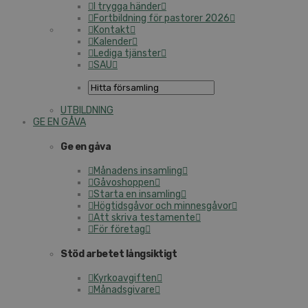
I trygga händer
Fortbildning för pastorer 2026
Kontakt
Kalender
Lediga tjänster
SAU
UTBILDNING
GE EN GÅVA
Ge en gåva
Månadens insamling
Gåvoshoppen
Starta en insamling
Högtidsgåvor och minnesgåvor
Att skriva testamente
För företag
Stöd arbetet långsiktigt
Kyrkoavgiften
Månadsgivare