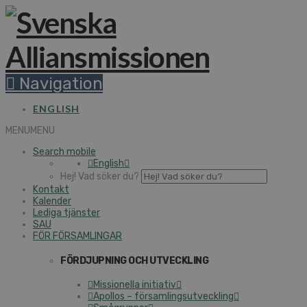
Navigation
ENGLISH
MENU
MENU
Search mobile
English
Hej! Vad söker du?
Kontakt
Kalender
Lediga tjänster
SAU
FÖR FÖRSAMLINGAR
FÖRDJUPNING OCH UTVECKLING
Missionella initiativ
Apollos – församlingsutveckling