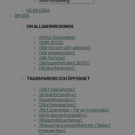
GE EN GÅVA
OM OSS
OM ALLIANSMISSIONEN
Hitta församling
SAM 2033
Vår tro och vårt uppdrag
Vår organisation
Vår historia
Verksamhetsåret 2025
Årskonferensen
TRANSPARENS OCH ÖPPENHET
Vårt miljöarbete
Integritetspolicy
Insamlingspolicy
Skattereduktion
Mot övergrepp – för en trygg miljö
Anti-korruptionspolicy
Klagomålshantering
Rapportera oegentligheter / Report
irregularities