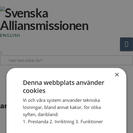
ENGLISH
N
Hej!
Vad
×
söker
The Blog
Denna webbplats använder
du?
cookies
Vi och våra system använder tekniska
artikel_steg-4-2018_egypten
lösningar, bland annat kakor, för olika
syften, däribland:
1. Prestanda 2. Inriktning 3. Funktioner