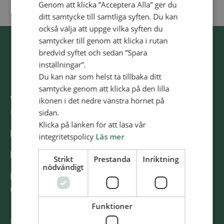
Genom att klicka ”Acceptera Alla” ger du
ditt samtycke till samtliga syften. Du kan
också välja att uppge vilka syften du
samtycker till genom att klicka i rutan
bredvid syftet och sedan ”Spara
inställningar”.
Du kan när som helst ta tillbaka ditt
samtycke genom att klicka på den lilla
Västra Storgatan 14
ikonen i det nedre vänstra hörnet på
553 15 Jönköping
sidan.
Klicka på länken för att läsa vår
E-post: info@alliansmissionen.se
integritetspolicy
Läs mer
Fler kontaktuppgifter >
Strikt
Prestanda
Inriktning
nödvändigt
Report irregularities / Rapportera
oegentligheter >
Funktioner
@SvenskaAlliansmissionen