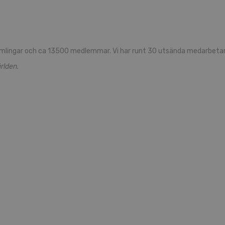
mlingar och ca 13500 medlemmar. Vi har runt 30 utsända medarbetare
rlden.