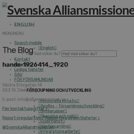
ENGLISH
MENU
MENU
Search mobile
The Blog
English
Hej! Vad söker du?
Kontakt
hands-1926414_1920
Kalender
Lediga tjänster
SAU
FÖR FÖRSAMLINGAR
Västra Storgatan 14
553 15 Jönköping
FÖRDJUPNING OCH UTVECKLING
E-post: info@alliansmissionen.se
Missionella initiativ
Apollos – församlingsutveckling
Fler kontaktuppgifter >
Smågrupper
Skapelse och miljö
Report irregularities / Rapportera oegentligheter >
Gudstjänst
Vänförsamling
@SvenskaAlliansmissionen
Integrationsarbete