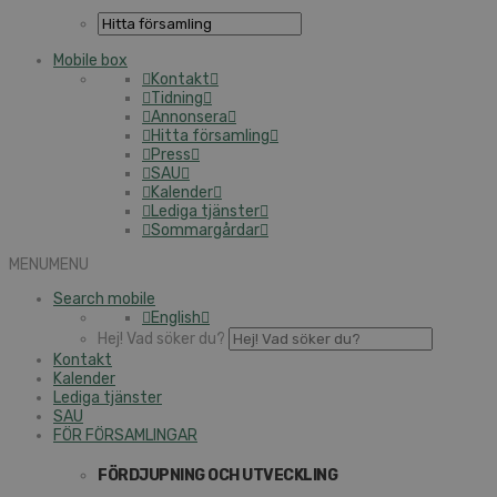
Mobile box
Kontakt
Tidning
Annonsera
Hitta församling
Press
SAU
Kalender
Lediga tjänster
Sommargårdar
MENU
MENU
Search mobile
English
Hej! Vad söker du?
Kontakt
Kalender
Lediga tjänster
SAU
FÖR FÖRSAMLINGAR
FÖRDJUPNING OCH UTVECKLING