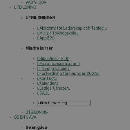
VAD VI GÖR
UTBILDNING
UTBILDNINGAR
Akademi för Ledarskap och Teologi
Mullsjö folkhögskola
Apg29
Mindre kurser
BibelVinter 2.0
Missionsinspiratören
I trygga händer
Fortbildning för pastorer 2026
Kontakt
Kalender
Lediga tjänster
SAU
UTBILDNING
GE EN GÅVA
Ge en gåva