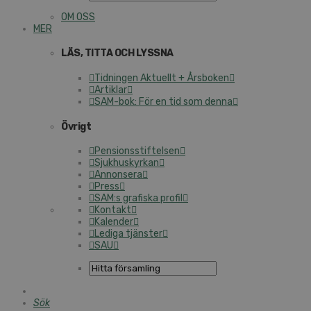
OM OSS
MER
LÄS, TITTA OCH LYSSNA
Tidningen Aktuellt + Årsboken
Artiklar
SAM-bok: För en tid som denna
Övrigt
Pensionsstiftelsen
Sjukhuskyrkan
Annonsera
Press
SAM:s grafiska profil
Kontakt
Kalender
Lediga tjänster
SAU
Sök