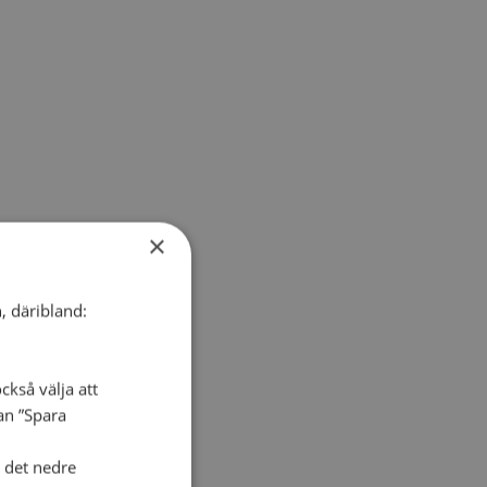
×
, däribland:
ckså välja att
dan ”Spara
i det nedre