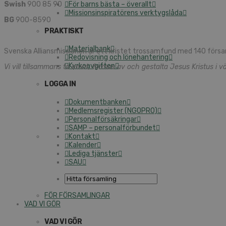
Swish
900 85 90
För barns bästa – överallt
Missionsinspiratörens verktygslåda
BG
900-8590
PRAKTISKT
Materialbank
Svenska Alliansmissionen är ett kristet trossamfund med 140 försa
Redovisning och lönehantering
Kyrkoavgiften
Vi vill tillsammans ta emot, formas av och gestalta Jesus Kristus i vä
LOGGA IN
Dokumentbanken
Medlemsregister (NGOPRO)
Personalförsäkringar
SAMP – personalförbundet
Kontakt
Kalender
Lediga tjänster
SAU
FÖR FÖRSAMLINGAR
VAD VI GÖR
VAD VI GÖR