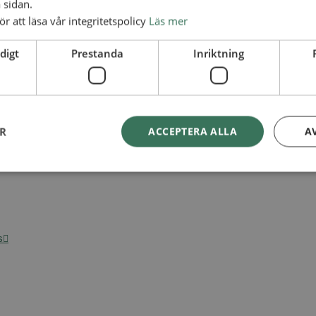
 sidan.
ör att läsa vår integritetspolicy
Läs mer
digt
Prestanda
Inriktning
ER
ACCEPTERA ALLA
A
s