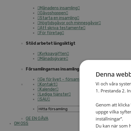
Månadens insamling
Gåvoshoppen
Starta en insamling
Högtidsgåvor och minnesgåvor
Att skriva testamente
För företag
Stöd arbetet långsiktigt
Kyrkoavgiften
Månadsgivare
Församlingarnas insamlingsarbete
Denna webb
Ge för livet – församlingens insamling
Vi och våra syste
Kontakt
Kalender
1. Prestanda 2. I
Lediga tjänster
SAU
Genom att klicka ”
uppge vilka syfte
inställningar”.
GE EN GÅVA
OM OSS
Du kan när som he