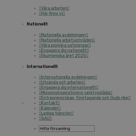
Våra arbeten
Här finns vi
Nationellt
Nationella avdelningen
Nationella arbetsområden
Våra pionjära satsningar
Engagera dig nationellt
Ekumeniska året 2025
Internationellt
Internationella avdelningen
Utsända och arbeten
Engagera dig internationellt
Missionsinspiratörens verktygslåda
Entreprenörskap, företagande och Guds rike
Kontakt
Kalender
Lediga tjänster
SAU