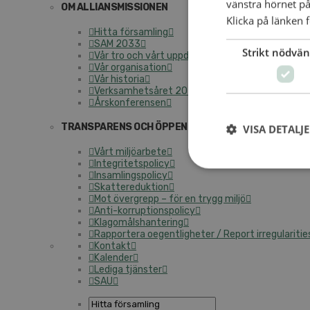
vänstra hörnet på
OM ALLIANSMISSIONEN
Klicka på länken f
Hitta församling
SAM 2033
Strikt nödvän
Vår tro och vårt uppdrag
Vår organisation
Vår historia
Verksamhetsåret 2025
Årskonferensen
TRANSPARENS OCH ÖPPENHET
VISA DETALJ
Vårt miljöarbete
Integritetspolicy
Insamlingspolicy
Skattereduktion
Mot övergrepp – för en trygg miljö
Anti-korruptionspolicy
Klagomålshantering
Rapportera oegentligheter / Report irregularitie
Kontakt
Kalender
Lediga tjänster
SAU