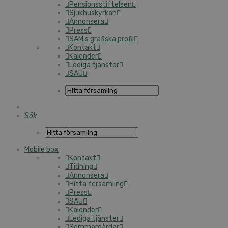
Pensionsstiftelsen
Sjukhuskyrkan
Annonsera
Press
SAM:s grafiska profil
Kontakt
Kalender
Lediga tjänster
SAU
Sök
Mobile box
Kontakt
Tidning
Annonsera
Hitta församling
Press
SAU
Kalender
Lediga tjänster
Sommargårdar