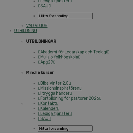
Lediga tjänster
SAU
VAD VI GÖR
UTBILDNING
UTBILDNINGAR
Akademi för Ledarskap och Teologi
Mullsjö folkhögskola
Apg29
Mindre kurser
BibelVinter 2.0
Missionsinspiratören
I trygga händer
Fortbildning för pastorer 2026
Kontakt
Kalender
Lediga tjänster
SAU