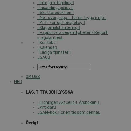
Integritetspolicy
Insamlingspolicy
Skattereduktion
Mot övergrepp – för en trygg miljö
Anti-korruptionspolicy
Klagomålshantering
Rapportera oegentligheter / Report
irregularities
Kontakt
Kalender
Lediga tjänster
SAU
OM OSS
MER
LÄS, TITTA OCH LYSSNA
Tidningen Aktuellt + Årsboken
Artiklar
SAM-bok: För en tid som denna
Övrigt