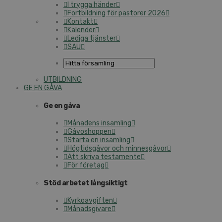
I trygga händer
Fortbildning för pastorer 2026
Kontakt
Kalender
Lediga tjänster
SAU
UTBILDNING
GE EN GÅVA
Ge en gåva
Månadens insamling
Gåvoshoppen
Starta en insamling
Högtidsgåvor och minnesgåvor
Att skriva testamente
För företag
Stöd arbetet långsiktigt
Kyrkoavgiften
Månadsgivare