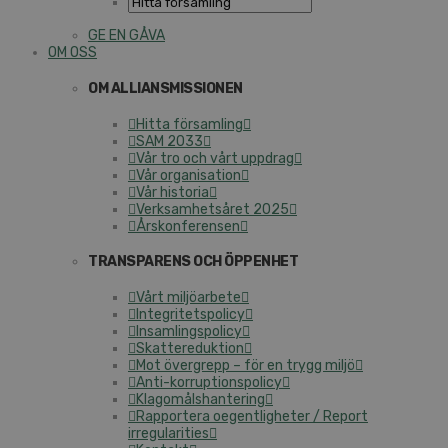
GE EN GÅVA
OM OSS
OM ALLIANSMISSIONEN
Hitta församling
SAM 2033
Vår tro och vårt uppdrag
Vår organisation
Vår historia
Verksamhetsåret 2025
Årskonferensen
TRANSPARENS OCH ÖPPENHET
Vårt miljöarbete
Integritetspolicy
Insamlingspolicy
Skattereduktion
Mot övergrepp – för en trygg miljö
Anti-korruptionspolicy
Klagomålshantering
Rapportera oegentligheter / Report
irregularities