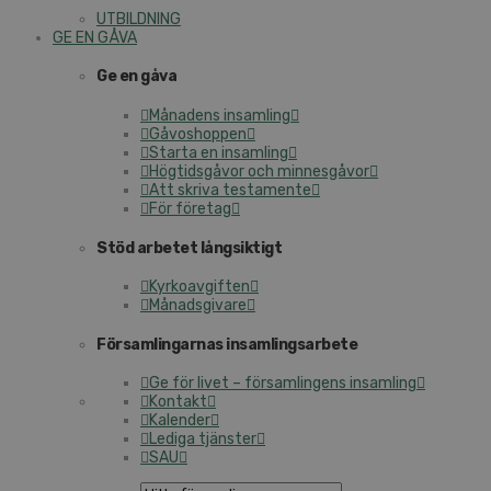
UTBILDNING
GE EN GÅVA
Ge en gåva
Månadens insamling
Gåvoshoppen
Starta en insamling
Högtidsgåvor och minnesgåvor
Att skriva testamente
För företag
Stöd arbetet långsiktigt
Kyrkoavgiften
Månadsgivare
Församlingarnas insamlingsarbete
Ge för livet – församlingens insamling
Kontakt
Kalender
Lediga tjänster
SAU