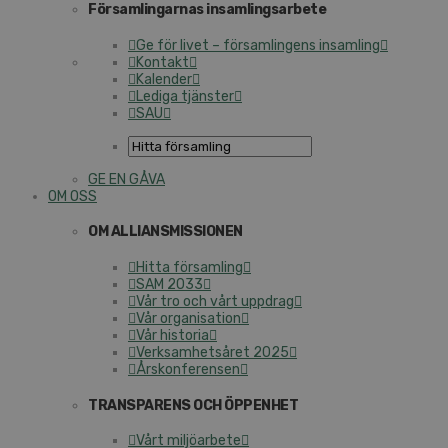
Församlingarnas insamlingsarbete
Ge för livet – församlingens insamling
Kontakt
Kalender
Lediga tjänster
SAU
GE EN GÅVA
OM OSS
OM ALLIANSMISSIONEN
Hitta församling
SAM 2033
Vår tro och vårt uppdrag
Vår organisation
Vår historia
Verksamhetsåret 2025
Årskonferensen
TRANSPARENS OCH ÖPPENHET
Vårt miljöarbete