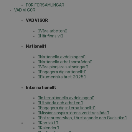
FÖR FÖRSAMLINGAR
VAD VI GÖR
VAD VI GÖR
Våra arbeten
Här finns vi
Nationellt
Nationella avdelningen
Nationella arbetsområden
Våra pionjära satsningar
Engagera dig nationellt
Ekumeniska året 2025
Internationellt
Internationella avdelningen
Utsända och arbeten
Engagera dig internationellt
Missionsinspiratörens verktygslåda
Entreprenörskap, företagande och Guds rike
Kontakt
Kalender