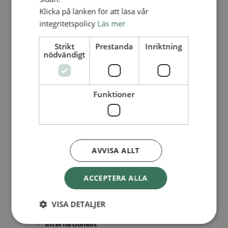
Personalförsäkringar
Klicka på länken för att läsa vår
SAMP – personalförbundet
Kontakt
integritetspolicy
Läs mer
Kalender
Lediga tjänster
Strikt
Prestanda
Inriktning
SAU
nödvändigt
FÖR FÖRSAMLINGAR
VAD VI GÖR
Funktioner
VAD VI GÖR
Våra arbeten
Här finns vi
AVVISA ALLT
Nationellt
Nationella avdelningen
ACCEPTERA ALLA
Nationella arbetsområden
Våra pionjära satsningar
Engagera dig nationellt
VISA DETALJER
Ekumeniska året 2025
Internationellt