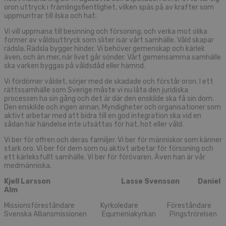
oron uttryck i främlingsfientlighet, vilken späs på av krafter som
uppmuntrar till ilska och hat.
Vi vill uppmana till besinning och försoning, och verka mot olika
former av våldsuttryck som sliter isär vårt samhälle. Våld skapar
rädsla. Rädsla bygger hinder. Vi behöver gemenskap och kärlek
även, och än mer, när livet går sönder. Vårt gemensamma samhälle
ska varken byggas på våldsdåd eller hämnd.
Vi fördömer våldet, sörjer med de skadade och förstår oron. I ett
rättssamhälle som Sverige måste vi nu låta den juridiska
processen ha sin gång och det är där den enskilde ska få sin dom.
Den enskilde och ingen annan. Myndigheter och organisationer som
aktivt arbetar med att bidra till en god integration ska vid en
sådan här händelse inte utsättas för hat, hot eller våld.
Vi ber för offren och deras familjer. Vi ber för människor som känner
stark oro. Vi ber för dem som nu aktivt arbetar för försoning och
ett kärleksfullt samhälle. Vi ber för förövaren. Även han är vår
medmänniska.
Kjell Larsson
Lasse Svensson Daniel
Alm
Missionsföreståndare Kyrkoledare Föreståndare
Svenska Alliansmissionen Equmeniakyrkan Pingströrelsen