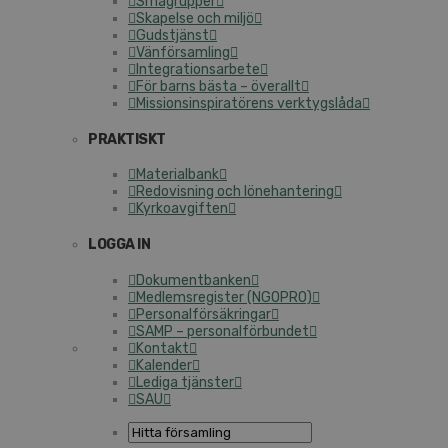
Smågrupper
Skapelse och miljö
Gudstjänst
Vänförsamling
Integrationsarbete
För barns bästa – överallt
Missionsinspiratörens verktygslåda
PRAKTISKT
Materialbank
Redovisning och lönehantering
Kyrkoavgiften
LOGGA IN
Dokumentbanken
Medlemsregister (NGOPRO)
Personalförsäkringar
SAMP – personalförbundet
Kontakt
Kalender
Lediga tjänster
SAU