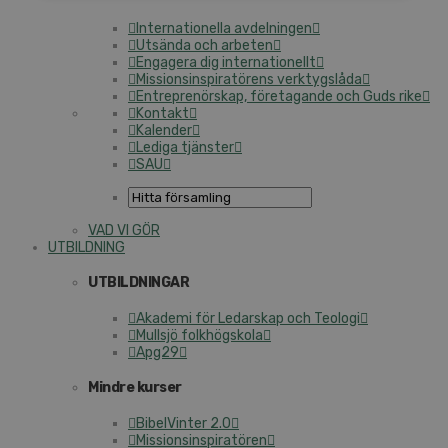
Internationella avdelningen
Utsända och arbeten
Engagera dig internationellt
Missionsinspiratörens verktygslåda
Entreprenörskap, företagande och Guds rike
Kontakt
Kalender
Lediga tjänster
SAU
VAD VI GÖR
UTBILDNING
UTBILDNINGAR
Akademi för Ledarskap och Teologi
Mullsjö folkhögskola
Apg29
Mindre kurser
BibelVinter 2.0
Missionsinspiratören