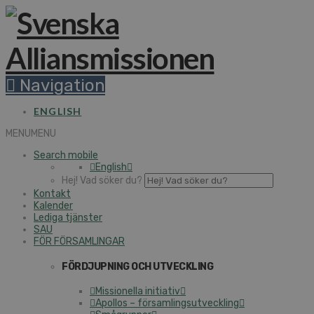
Navigation
ENGLISH
MENU
MENU
Search mobile
English
Hej! Vad söker du?
Kontakt
Kalender
Lediga tjänster
SAU
FÖR FÖRSAMLINGAR
FÖRDJUPNING OCH UTVECKLING
Missionella initiativ
Apollos – församlingsutveckling