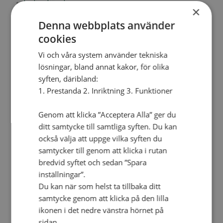
Lediga tjänster
×
SAU
FÖR FÖRSAMLINGAR
Denna webbplats använder
cookies
FÖRDJUPNING OCH UTVECKLING
Vi och våra system använder tekniska
Missionella initiativ
Apollos – församlingsutveckling
lösningar, bland annat kakor, för olika
Smågrupper
syften, däribland:
Skapelse och miljö
Gudstjänst
1. Prestanda 2. Inriktning 3. Funktioner
Vänförsamling
Integrationsarbete
Genom att klicka ”Acceptera Alla” ger du
För barns bästa – överallt
Missionsinspiratörens verktygslåda
ditt samtycke till samtliga syften. Du kan
också välja att uppge vilka syften du
PRAKTISKT
samtycker till genom att klicka i rutan
Materialbank
bredvid syftet och sedan ”Spara
Redovisning och lönehantering
inställningar”.
Kyrkoavgiften
Du kan när som helst ta tillbaka ditt
LOGGA IN
samtycke genom att klicka på den lilla
ikonen i det nedre vänstra hörnet på
Dokumentbanken
Medlemsregister (NGOPRO)
sidan.