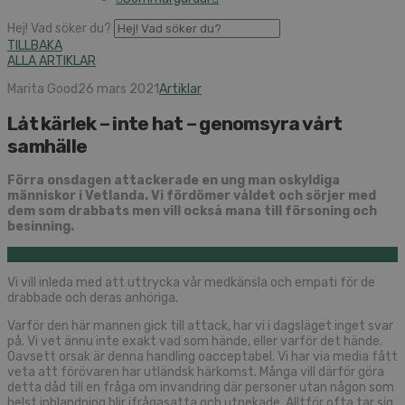
Hej! Vad söker du?
TILLBAKA
ALLA ARTIKLAR
Marita Good
26 mars 2021
Artiklar
Låt kärlek – inte hat – genomsyra vårt
samhälle
Förra onsdagen attackerade en ung man oskyldiga
människor i Vetlanda. Vi fördömer våldet och sörjer med
dem som drabbats men vill också mana till försoning och
besinning.
Vi vill inleda med att uttrycka vår medkänsla och empati för de
drabbade och deras anhöriga.
Varför den här mannen gick till attack, har vi i dagsläget inget svar
på. Vi vet ännu inte exakt vad som hände, eller varför det hände.
Oavsett orsak är denna handling oacceptabel. Vi har via media fått
veta att förövaren har utländsk härkomst. Många vill därför göra
detta dåd till en fråga om invandring där personer utan någon som
helst inblandning blir ifrågasatta och utpekade. Alltför ofta tar sig