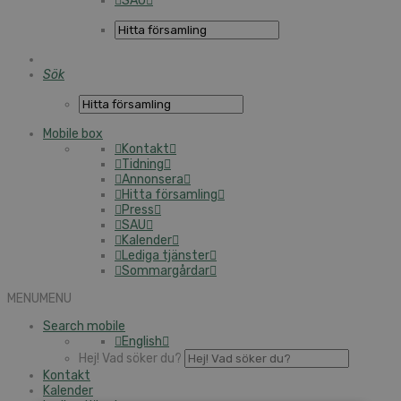
SAU
Sök
Mobile box
Kontakt
Tidning
Annonsera
Hitta församling
Press
SAU
Kalender
Lediga tjänster
Sommargårdar
MENU
MENU
Search mobile
English
Hej! Vad söker du?
Kontakt
Kalender