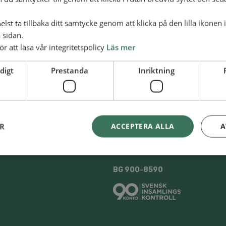
lst ta tillbaka ditt samtycke genom att klicka på den lilla ikonen 
 sidan.
ör att läsa vår integritetspolicy
Läs mer
digt
Prestanda
Inriktning
ER
ACCEPTERA ALLA
A
Swish
900 85 90
skaAlliansmissionen
BG
900-8590