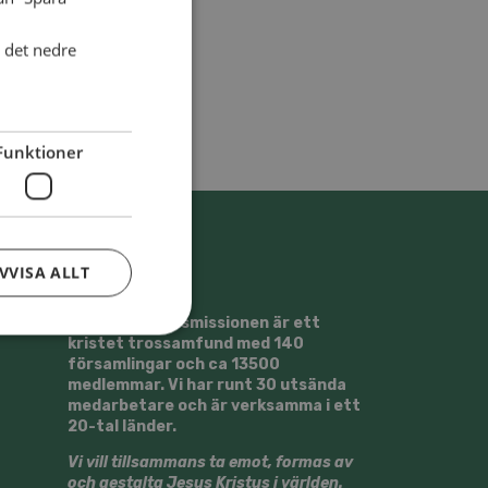
i det nedre
Funktioner
VVISA ALLT
Svenska Alliansmissionen är ett
kristet trossamfund med 140
församlingar och ca 13500
medlemmar. Vi har runt 30 utsända
medarbetare och är verksamma i ett
20-tal länder.
Vi vill tillsammans ta emot, formas av
och gestalta Jesus Kristus i världen.