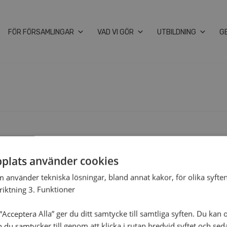
FÖR FÖRSAMLINGAR
VAD VI GÖR
UTBILDNING
G
plats använder cookies
m använder tekniska lösningar, bland annat kakor, för olika syften
nriktning 3. Funktioner
Acceptera Alla” ger du ditt samtycke till samtliga syften. Du kan o
n du samtycker till genom att klicka i rutan bredvid syftet och se