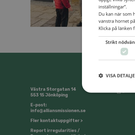
inställningar”.
Du kan när som he
vänstra hörnet på
Klicka på länken f
Strikt nödvän
VISA DETALJ
Västra Storgatan 14
@Sven
553 15 Jönköping
E-post:
info@alliansmissionen.se
Fler kontaktuppgifter >
Report irregularities /