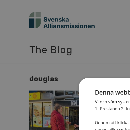
The Blog
douglas
Denna webb
Vi och våra syste
1. Prestanda 2. I
Genom att klicka ”
uppge vilka syfte