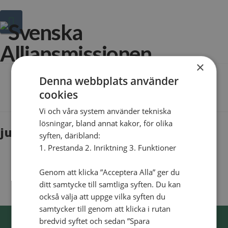
Navigation
Hej!
Vad
×
söker
Denna webbplats använder
The Blog
du?
cookies
Vi och våra system använder tekniska
lösningar, bland annat kakor, för olika
julgavan-artikel-2
syften, däribland:
1. Prestanda 2. Inriktning 3. Funktioner
Genom att klicka ”Acceptera Alla” ger du
ditt samtycke till samtliga syften. Du kan
också välja att uppge vilka syften du
samtycker till genom att klicka i rutan
bredvid syftet och sedan ”Spara