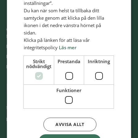
inställningar”.
Du kan när som helst ta tillbaka ditt
samtycke genom att klicka på den lilla
ikonen i det nedre vänstra hörnet på
Västra Storgatan 14
sidan.
553 15 Jönköping
Klicka på länken för att läsa vår
E-post: info@alliansmissionen.se
integritetspolicy
Läs mer
Fler kontaktuppgifter >
Strikt
Prestanda
Inriktning
nödvändigt
Report irregularities / Rapportera oegentligheter >
@SvenskaAlliansmissionen
Funktioner
Swish
900 85 90
BG
900-8590
AVVISA ALLT