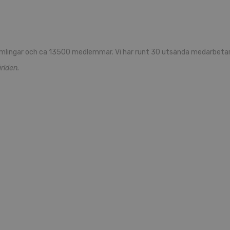
mlingar och ca 13500 medlemmar. Vi har runt 30 utsända medarbetare
rlden.