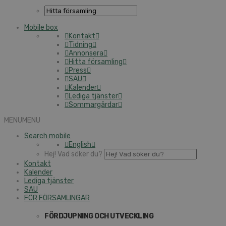
Mobile box
Kontakt
Tidning
Annonsera
Hitta församling
Press
SAU
Kalender
Lediga tjänster
Sommargårdar
MENU
MENU
Search mobile
English
Hej! Vad söker du?
Kontakt
Kalender
Lediga tjänster
SAU
FÖR FÖRSAMLINGAR
FÖRDJUPNING OCH UTVECKLING