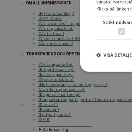
vänstra hörnet på
OM ALLIANSMISSIONEN
Klicka på länken f
Hitta församling
SAM 2033
Strikt nödvän
Vår tro och vårt uppdrag
Vår organisation
Vår historia
Verksamhetsåret 2025
Årskonferensen
TRANSPARENS OCH ÖPPENHET
VISA DETALJ
Vårt miljöarbete
Integritetspolicy
Insamlingspolicy
Skattereduktion
Mot övergrepp – för en trygg miljö
Anti-korruptionspolicy
Klagomålshantering
Rapportera oegentligheter / Report irregularitie
Kontakt
Kalender
Lediga tjänster
SAU