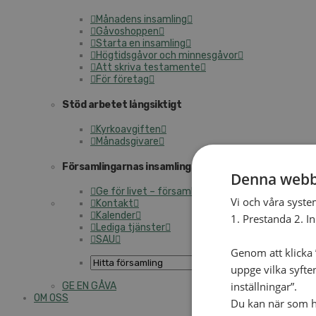
Månadens insamling
Gåvoshoppen
Starta en insamling
Högtidsgåvor och minnesgåvor
Att skriva testamente
För företag
Stöd arbetet långsiktigt
Kyrkoavgiften
Månadsgivare
Församlingarnas insamlingsarbete
Denna webb
Ge för livet – församlingens insamling
Vi och våra syste
Kontakt
Kalender
1. Prestanda 2. I
Lediga tjänster
SAU
Genom att klicka ”
uppge vilka syfte
inställningar”.
GE EN GÅVA
OM OSS
Du kan när som he