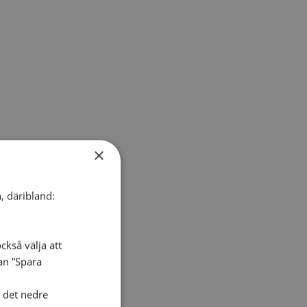
×
, däribland:
ckså välja att
dan ”Spara
i det nedre