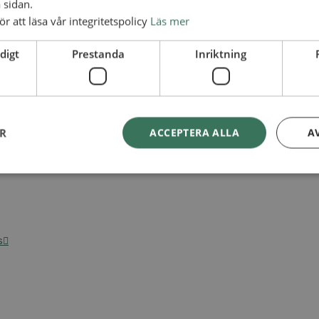
 sidan.
ör att läsa vår integritetspolicy
Läs mer
digt
Prestanda
Inriktning
ER
ACCEPTERA ALLA
A
s