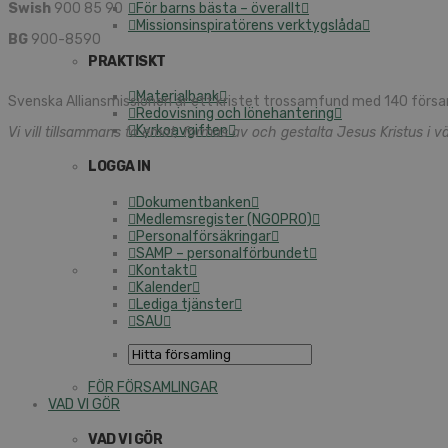
Swish
900 85 90
För barns bästa – överallt
Missionsinspiratörens verktygslåda
BG
900-8590
PRAKTISKT
Materialbank
Svenska Alliansmissionen är ett kristet trossamfund med 140 försa
Redovisning och lönehantering
Kyrkoavgiften
Vi vill tillsammans ta emot, formas av och gestalta Jesus Kristus i vä
LOGGA IN
Dokumentbanken
Medlemsregister (NGOPRO)
Personalförsäkringar
SAMP – personalförbundet
Kontakt
Kalender
Lediga tjänster
SAU
FÖR FÖRSAMLINGAR
VAD VI GÖR
VAD VI GÖR