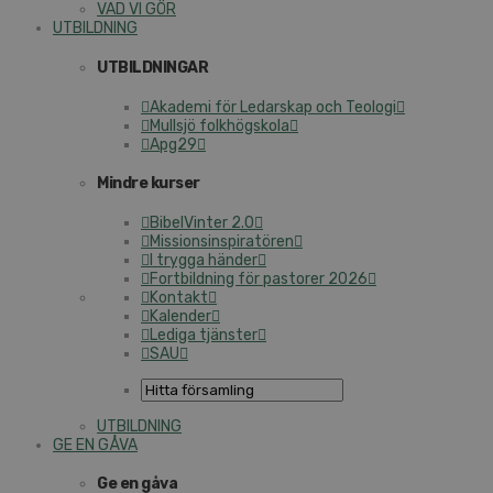
VAD VI GÖR
UTBILDNING
UTBILDNINGAR
Akademi för Ledarskap och Teologi
Mullsjö folkhögskola
Apg29
Mindre kurser
BibelVinter 2.0
Missionsinspiratören
I trygga händer
Fortbildning för pastorer 2026
Kontakt
Kalender
Lediga tjänster
SAU
UTBILDNING
GE EN GÅVA
Ge en gåva