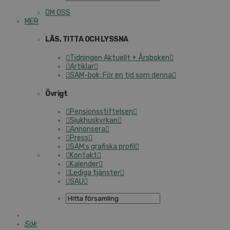
OM OSS
MER
LÄS, TITTA OCH LYSSNA
Tidningen Aktuellt + Årsboken
Artiklar
SAM-bok: För en tid som denna
Övrigt
Pensionsstiftelsen
Sjukhuskyrkan
Annonsera
Press
SAM:s grafiska profil
Kontakt
Kalender
Lediga tjänster
SAU
Sök