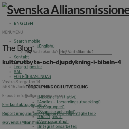
ENGLISH
MENU
MENU
Search mobile
The Blog
English
Hej! Vad söker du?
Kontakt
kulturutbyte-och-djupdykning-i-bibeln-4
Kalender
Lediga tjänster
SAU
FÖR FÖRSAMLINGAR
Västra Storgatan 14
553 15 Jönköping
FÖRDJUPNING OCH UTVECKLING
E-post: info@alliansmissionen.se
Missionella initiativ
Apollos – församlingsutveckling
Fler kontaktuppgifter >
Smågrupper
Skapelse och miljö
Report irregularities / Rapportera oegentligheter >
Gudstjänst
Vänförsamling
@SvenskaAlliansmissionen
Integrationsarbete