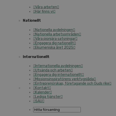
Våra arbeten
Här finns vi
Nationellt
Nationella avdelningen
Nationella arbetsområden
Våra pionjära satsningar
Engagera dig nationellt
Ekumeniska året 2025
Internationellt
Internationella avdelningen
Utsända och arbeten
Engagera dig internationellt
Missionsinspiratörens verktygslåda
Entreprenörskap, företagande och Guds rike
Kontakt
Kalender
Lediga tjänster
SAU