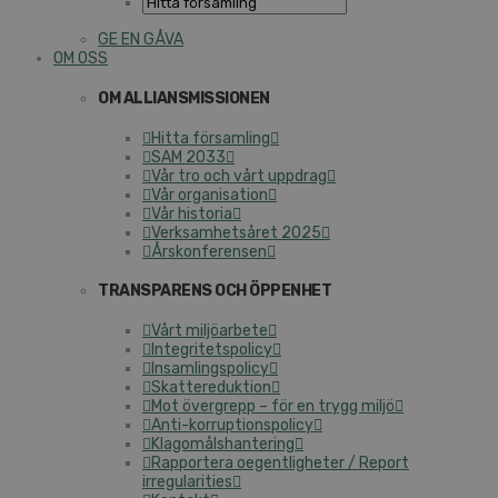
GE EN GÅVA
OM OSS
OM ALLIANSMISSIONEN
Hitta församling
SAM 2033
Vår tro och vårt uppdrag
Vår organisation
Vår historia
Verksamhetsåret 2025
Årskonferensen
TRANSPARENS OCH ÖPPENHET
Vårt miljöarbete
Integritetspolicy
Insamlingspolicy
Skattereduktion
Mot övergrepp – för en trygg miljö
Anti-korruptionspolicy
Klagomålshantering
Rapportera oegentligheter / Report
irregularities