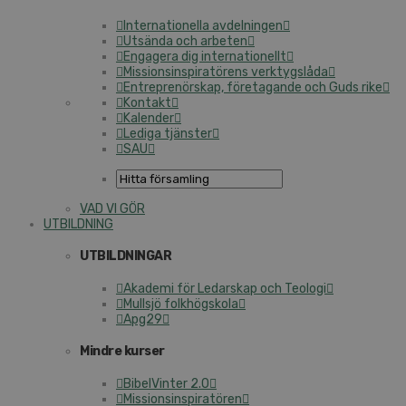
Internationella avdelningen
Utsända och arbeten
Engagera dig internationellt
Missionsinspiratörens verktygslåda
Entreprenörskap, företagande och Guds rike
Kontakt
Kalender
Lediga tjänster
SAU
VAD VI GÖR
UTBILDNING
UTBILDNINGAR
Akademi för Ledarskap och Teologi
Mullsjö folkhögskola
Apg29
Mindre kurser
BibelVinter 2.0
Missionsinspiratören