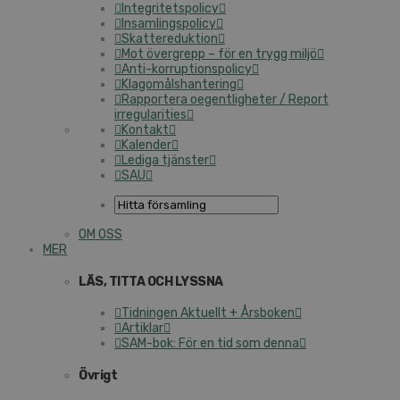
Integritetspolicy
Insamlingspolicy
Skattereduktion
Mot övergrepp – för en trygg miljö
Anti-korruptionspolicy
Klagomålshantering
Rapportera oegentligheter / Report
irregularities
Kontakt
Kalender
Lediga tjänster
SAU
OM OSS
MER
LÄS, TITTA OCH LYSSNA
Tidningen Aktuellt + Årsboken
Artiklar
SAM-bok: För en tid som denna
Övrigt