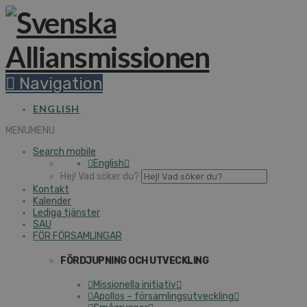
Navigation
ENGLISH
MENU
MENU
Search mobile
English
Hej! Vad söker du?
Kontakt
Kalender
Lediga tjänster
SAU
FÖR FÖRSAMLINGAR
FÖRDJUPNING OCH UTVECKLING
Missionella initiativ
Apollos – församlingsutveckling