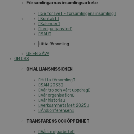
Församlingarnas insamlingsarbete
Ge för livet – församlingens insamling
Kontakt
Kalender
Lediga tjänster
SAU
GE EN GÅVA
OM OSS
OM ALLIANSMISSIONEN
Hitta församling
SAM 2033
Vår tro och vårt uppdrag
Vår organisation
Vår historia
Verksamhetsåret 2025
Årskonferensen
TRANSPARENS OCH ÖPPENHET
Vårt miljöarbete