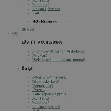
Kontakt
Kalender
Lediga tjänster
SAU
OM OSS
MER
LÄS, TITTA OCH LYSSNA
Tidningen Aktuellt + Årsboken
Artiklar
SAM-bok: För en tid som denna
Övrigt
Pensionsstiftelsen
Sjukhuskyrkan
Annonsera
Press
SAM:s grafiska profil
Kontakt
Kalender
Lediga tjänster