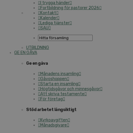
I trygga händer
Fortbildning för pastorer 2026
Kontakt
Kalender
Lediga tjänster
SAU
UTBILDNING
GE EN GÅVA
Ge en gåva
Månadens insamling
Gåvoshoppen
Starta en insamling
Högtidsgåvor och minnesgåvor
Att skriva testamente
För företag
Stöd arbetet långsiktigt
Kyrkoavgiften
Månadsgivare