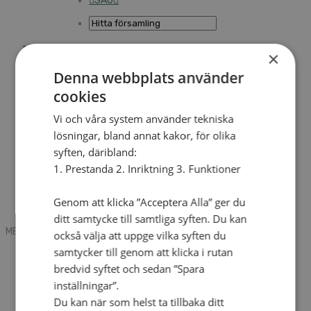
SAU
×
Sök
Denna webbplats använder
cookies
Mobile box
Kontakt
Vi och våra system använder tekniska
Tidning
lösningar, bland annat kakor, för olika
Annonsera
syften, däribland:
Hitta församling
Press
1. Prestanda 2. Inriktning 3. Funktioner
SAU
Kalender
Lediga tjänster
Genom att klicka ”Acceptera Alla” ger du
Sommargårdar
ditt samtycke till samtliga syften. Du kan
MENU
MENU
också välja att uppge vilka syften du
samtycker till genom att klicka i rutan
Search mobile
English
bredvid syftet och sedan ”Spara
Hej! Vad söker du?
inställningar”.
Kontakt
Du kan när som helst ta tillbaka ditt
Kalender