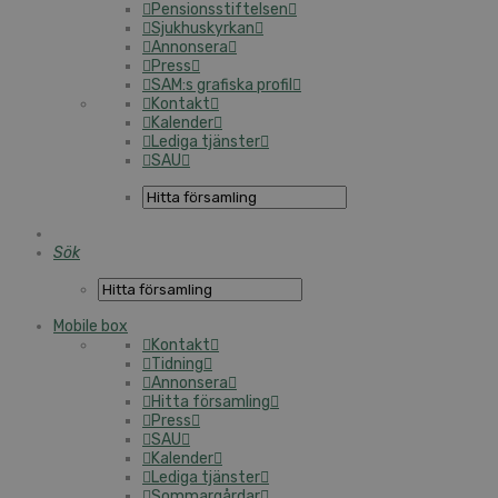
Pensionsstiftelsen
Sjukhuskyrkan
Annonsera
Press
SAM:s grafiska profil
Kontakt
Kalender
Lediga tjänster
SAU
Sök
Mobile box
Kontakt
Tidning
Annonsera
Hitta församling
Press
SAU
Kalender
Lediga tjänster
Sommargårdar