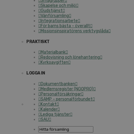
Smågrupper
Skapelse och miljö
Gudstjänst
Vänförsamling
Integrationsarbete
För barns bästa – överallt
Missionsinspiratörens verktygslåda
PRAKTISKT
Materialbank
Redovisning och lönehantering
Kyrkoavgiften
LOGGA IN
Dokumentbanken
Medlemsregister (NGOPRO)
Personalförsäkringar
SAMP – personalförbundet
Kontakt
Kalender
Lediga tjänster
SAU