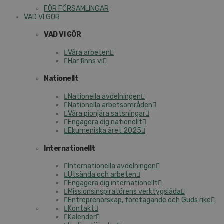
FÖR FÖRSAMLINGAR
VAD VI GÖR
VAD VI GÖR
Våra arbeten
Här finns vi
Nationellt
Nationella avdelningen
Nationella arbetsområden
Våra pionjära satsningar
Engagera dig nationellt
Ekumeniska året 2025
Internationellt
Internationella avdelningen
Utsända och arbeten
Engagera dig internationellt
Missionsinspiratörens verktygslåda
Entreprenörskap, företagande och Guds rike
Kontakt
Kalender