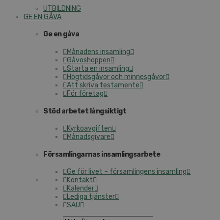
UTBILDNING
GE EN GÅVA
Ge en gåva
Månadens insamling
Gåvoshoppen
Starta en insamling
Högtidsgåvor och minnesgåvor
Att skriva testamente
För företag
Stöd arbetet långsiktigt
Kyrkoavgiften
Månadsgivare
Församlingarnas insamlingsarbete
Ge för livet – församlingens insamling
Kontakt
Kalender
Lediga tjänster
SAU