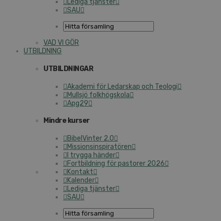
Lediga tjänster
SAU
VAD VI GÖR
UTBILDNING
UTBILDNINGAR
Akademi för Ledarskap och Teologi
Mullsjö folkhögskola
Apg29
Mindre kurser
BibelVinter 2.0
Missionsinspiratören
I trygga händer
Fortbildning för pastorer 2026
Kontakt
Kalender
Lediga tjänster
SAU