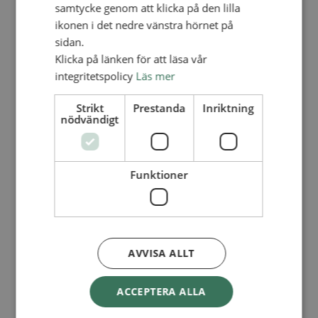
Lediga tjänster
samtycke genom att klicka på den lilla
SAU
ikonen i det nedre vänstra hörnet på
FÖR FÖRSAMLINGAR
sidan.
FÖRDJUPNING OCH UTVECKLING
Klicka på länken för att läsa vår
integritetspolicy
Läs mer
Missionella initiativ
Apollos – församlingsutveckling
Smågrupper
Strikt
Prestanda
Inriktning
Skapelse och miljö
nödvändigt
Gudstjänst
Vänförsamling
Integrationsarbete
För barns bästa – överallt
Funktioner
Missionsinspiratörens verktygslåda
PRAKTISKT
Materialbank
Redovisning och lönehantering
Kyrkoavgiften
AVVISA ALLT
LOGGA IN
ACCEPTERA ALLA
Dokumentbanken
Medlemsregister (NGOPRO)