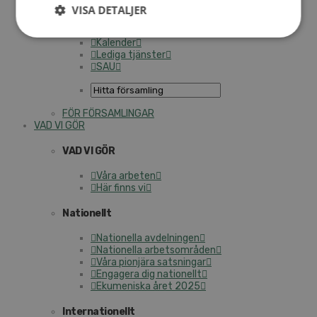
Personalförsäkringar
VISA DETALJER
SAMP – personalförbundet
Kontakt
Kalender
Lediga tjänster
SAU
FÖR FÖRSAMLINGAR
VAD VI GÖR
VAD VI GÖR
Våra arbeten
Här finns vi
Nationellt
Nationella avdelningen
Nationella arbetsområden
Våra pionjära satsningar
Engagera dig nationellt
Ekumeniska året 2025
Internationellt