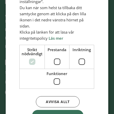
inställningar”.
Du kan när som helst ta tillbaka ditt
samtycke genom att klicka på den lilla
Västra Storgatan 14
ikonen i det nedre vänstra hörnet på
553 15 Jönköping
sidan.
E-post: info@​alliansmissionen.​se
Klicka på länken för att läsa vår
integritetspolicy
Läs mer
Fler kon­takt­upp­gif­ter >
Report ir­re­gu­la­ri­ti­es / Rap­por­te­ra oe­gent­lig­he­ter >
Strikt
Prestanda
Inriktning
nödvändigt
@SvenskaAl­li­ans­mis­sio­nen
Swish
900 85 90
Funktioner
BG
900-8590
AVVISA ALLT