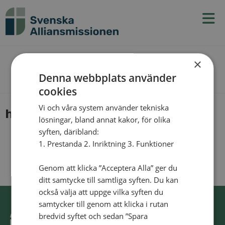
N
v
g
t
×
The Blog
Denna webbplats använder
cookies
Vi och våra system använder tekniska
hen­rik-lunds­trom
lösningar, bland annat kakor, för olika
syften, däribland:
1. Prestanda 2. Inriktning 3. Funktioner
Genom att klicka ”Acceptera Alla” ger du
ditt samtycke till samtliga syften. Du kan
också välja att uppge vilka syften du
samtycker till genom att klicka i rutan
bredvid syftet och sedan ”Spara