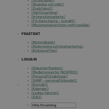
Smågrupper
Skapelse och miljö
Gudstjänst
Vänförsamling
Integrationsarbete
För barns bästa – överallt
Missionsinspiratörens verktygslåda
PRAKTISKT
Materialbank
Redovisning och lönehantering
Kyrkoavgiften
LOGGA IN
Dokumentbanken
Medlemsregister (NGOPRO)
Personalförsäkringar
SAMP – personalförbundet
Kontakt
Kalender
Lediga tjänster
SAU