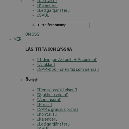
Kontakt
Kalender
Lediga tjänster
SAU
OM OSS
MER
LÄS, TITTA OCH LYSSNA
Tidningen Aktuellt + Årsboken
Artiklar
SAM-bok: För en tid som denna
Övrigt
Pensionsstiftelsen
Sjukhuskyrkan
Annonsera
Press
SAM:s grafiska profil
Kontakt
Kalender
Lediga tjänster