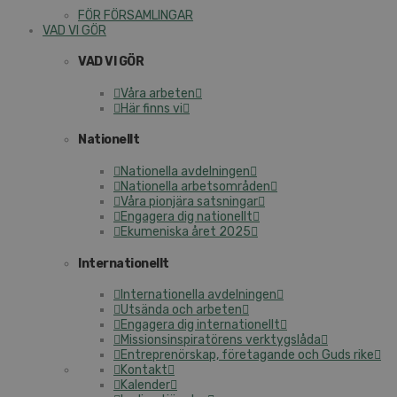
FÖR FÖRSAMLINGAR
VAD VI GÖR
VAD VI GÖR
Våra arbeten
Här finns vi
Nationellt
Nationella avdelningen
Nationella arbetsområden
Våra pionjära satsningar
Engagera dig nationellt
Ekumeniska året 2025
Internationellt
Internationella avdelningen
Utsända och arbeten
Engagera dig internationellt
Missionsinspiratörens verktygslåda
Entreprenörskap, företagande och Guds rike
Kontakt
Kalender