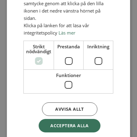
Lediga tjänster
samtycke genom att klicka på den lilla
SAU
ikonen i det nedre vänstra hörnet på
FÖR FÖRSAMLINGAR
sidan.
FÖRDJUPNING OCH UTVECKLING
Klicka på länken för att läsa vår
integritetspolicy
Läs mer
Missionella initiativ
Apollos – församlingsutveckling
Smågrupper
Strikt
Prestanda
Inriktning
Skapelse och miljö
nödvändigt
Gudstjänst
Vänförsamling
Integrationsarbete
För barns bästa – överallt
Funktioner
Missionsinspiratörens verktygslåda
PRAKTISKT
Materialbank
Redovisning och lönehantering
Kyrkoavgiften
AVVISA ALLT
LOGGA IN
ACCEPTERA ALLA
Dokumentbanken
Medlemsregister (NGOPRO)