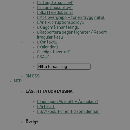
Integritetspolicy
Insamlingspolicy
Skattereduktion
Mot övergrepp – för en trygg miljö
Anti-korruptionspolicy
Klagomålshantering
Rapportera oegentligheter / Report
irregularities
Kontakt
Kalender
Lediga tjänster
SAU
OM OSS
MER
LÄS, TITTA OCH LYSSNA
Tidningen Aktuellt + Årsboken
Artiklar
SAM-bok: För en tid som denna
Övrigt