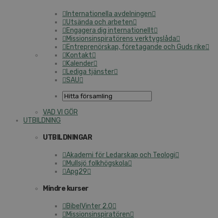
Internationella avdelningen
Utsända och arbeten
Engagera dig internationellt
Missionsinspiratörens verktygslåda
Entreprenörskap, företagande och Guds rike
Kontakt
Kalender
Lediga tjänster
SAU
VAD VI GÖR
UTBILDNING
UTBILDNINGAR
Akademi för Ledarskap och Teologi
Mullsjö folkhögskola
Apg29
Mindre kurser
BibelVinter 2.0
Missionsinspiratören