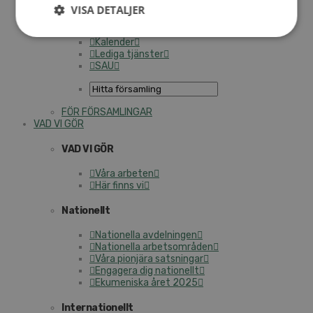
Personalförsäkringar
VISA DETALJER
SAMP – personalförbundet
Kontakt
Kalender
Lediga tjänster
SAU
FÖR FÖRSAMLINGAR
VAD VI GÖR
VAD VI GÖR
Våra arbeten
Här finns vi
Nationellt
Nationella avdelningen
Nationella arbetsområden
Våra pionjära satsningar
Engagera dig nationellt
Ekumeniska året 2025
Internationellt