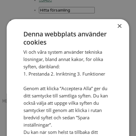
SAU
×
Sök
Denna webbplats använder
cookies
Mobile box
Kontakt
Vi och våra system använder tekniska
Tidning
lösningar, bland annat kakor, för olika
Annonsera
syften, däribland:
Hitta församling
Press
1. Prestanda 2. Inriktning 3. Funktioner
SAU
Kalender
Lediga tjänster
Genom att klicka ”Acceptera Alla” ger du
Sommargårdar
ditt samtycke till samtliga syften. Du kan
MENU
MENU
också välja att uppge vilka syften du
samtycker till genom att klicka i rutan
Search mobile
English
bredvid syftet och sedan ”Spara
Hej! Vad söker du?
inställningar”.
Kontakt
Du kan när som helst ta tillbaka ditt
Kalender