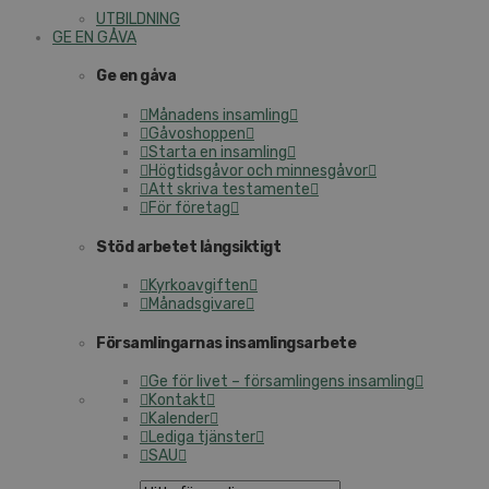
UTBILDNING
GE EN GÅVA
Ge en gåva
Månadens insamling
Gåvoshoppen
Starta en insamling
Högtidsgåvor och minnesgåvor
Att skriva testamente
För företag
Stöd arbetet långsiktigt
Kyrkoavgiften
Månadsgivare
Församlingarnas insamlingsarbete
Ge för livet – församlingens insamling
Kontakt
Kalender
Lediga tjänster
SAU