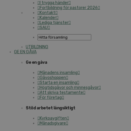
I trygga händer
Fortbildning för pastorer 2026
Kontakt
Kalender
Lediga tjänster
SAU
UTBILDNING
GE EN GÅVA
Ge en gåva
Månadens insamling
Gåvoshoppen
Starta en insamling
Högtidsgåvor och minnesgåvor
Att skriva testamente
För företag
Stöd arbetet långsiktigt
Kyrkoavgiften
Månadsgivare