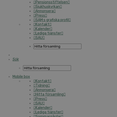
Pensionsstiftelsen
Sjukhuskyrkan
Annonsera
Press
SAM:s grafiska profil
Kontakt
Kalender
Lediga tjänster
SAU
Sök
Mobile box
Kontakt
Tidning
Annonsera
Hitta församling
Press
SAU
Kalender
Lediga tjänster
Sommargårdar