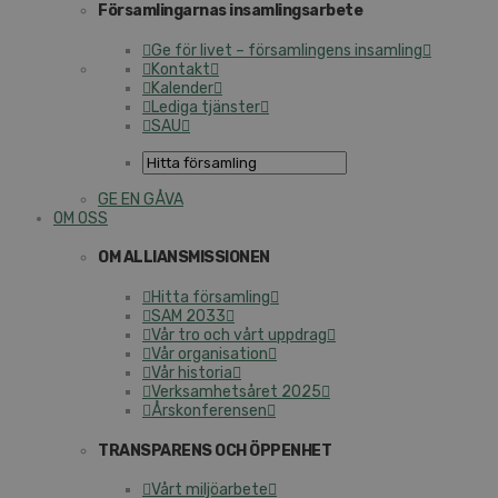
Församlingarnas insamlingsarbete
Ge för livet – församlingens insamling
Kontakt
Kalender
Lediga tjänster
SAU
GE EN GÅVA
OM OSS
OM ALLIANSMISSIONEN
Hitta församling
SAM 2033
Vår tro och vårt uppdrag
Vår organisation
Vår historia
Verksamhetsåret 2025
Årskonferensen
TRANSPARENS OCH ÖPPENHET
Vårt miljöarbete