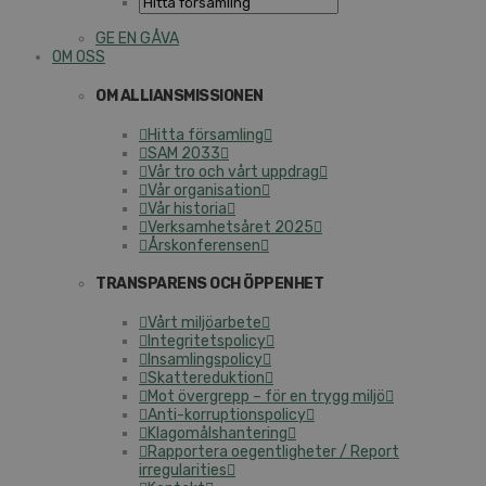
GE EN GÅVA
OM OSS
OM ALLIANSMISSIONEN
Hitta församling
SAM 2033
Vår tro och vårt uppdrag
Vår organisation
Vår historia
Verksamhetsåret 2025
Årskonferensen
TRANSPARENS OCH ÖPPENHET
Vårt miljöarbete
Integritetspolicy
Insamlingspolicy
Skattereduktion
Mot övergrepp – för en trygg miljö
Anti-korruptionspolicy
Klagomålshantering
Rapportera oegentligheter / Report
irregularities