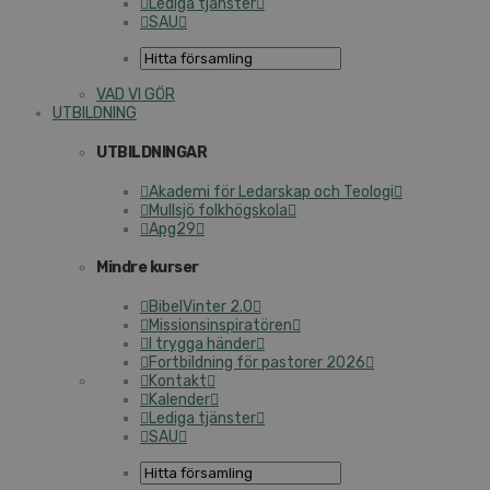
Lediga tjänster
SAU
VAD VI GÖR
UTBILDNING
UTBILDNINGAR
Akademi för Ledarskap och Teologi
Mullsjö folkhögskola
Apg29
Mindre kurser
BibelVinter 2.0
Missionsinspiratören
I trygga händer
Fortbildning för pastorer 2026
Kontakt
Kalender
Lediga tjänster
SAU