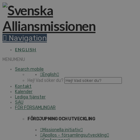
Navigation
ENGLISH
MENU
MENU
Search mobile
English
Hej! Vad söker du?
Kontakt
Kalender
Lediga tjänster
SAU
FÖR FÖRSAMLINGAR
FÖRDJUPNING OCH UTVECKLING
Missionella initiativ
Apollos – församlingsutveckling