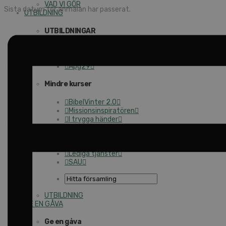
VAD VI GÖR
Sista datum för anmälan har passerat.
UTBILDNING
UTBILDNINGAR
Akademi för Ledarskap och Teologi
Mullsjö folkhögskola
Apg29
Mindre kurser
BibelVinter 2.0
Missionsinspiratören
I trygga händer
Fortbildning för pastorer 2026
Kontakt
Kalender
Lediga tjänster
SAU
UTBILDNING
GE EN GÅVA
Ge en gåva