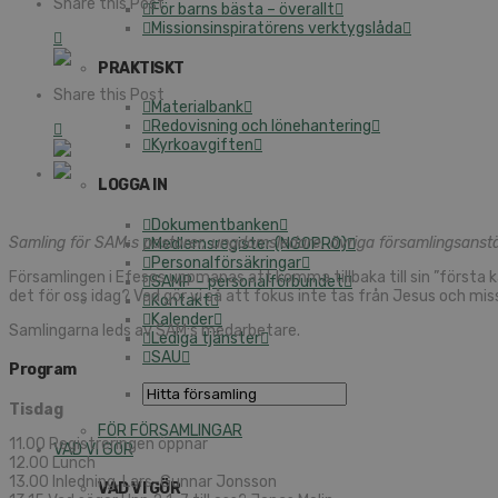
Share this Post
För barns bästa – överallt
Missionsinspiratörens verktygslåda
PRAKTISKT
Share this Post
Materialbank
Redovisning och lönehantering
Kyrkoavgiften
LOGGA IN
Dokumentbanken
Samling för SAM:s pastorer, ungdomsledare, övriga församlingsanstä
Medlemsregister (NGOPRO)
Personalförsäkringar
Församlingen i Efesos uppmanas att komma tillbaka till sin ”första kä
SAMP – personalförbundet
det för oss idag? Vad gör vi så att fokus inte tas från Jesus och 
Kontakt
Kalender
Samlingarna leds av SAM:s medarbetare.
Lediga tjänster
SAU
Program
Tisdag
FÖR FÖRSAMLINGAR
11.00 Registreringen öppnar
VAD VI GÖR
12.00 Lunch
13.00 Inledning, Lars-Gunnar Jonsson
VAD VI GÖR