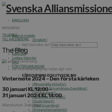
ENGLISH
MENU
MENU
TILLBAKA
Search mobile
TILL KALENDERN
English
Hej! Vad söker du?
The Blog
Kontakt
Kalender
Lediga tjänster
SAU
FÖR FÖRSAMLINGAR
Detta evenemang har redan ägt rum.
FÖRDJUPNING OCH UTVECKLING
Vintermöte 2024 – Den första kärleken
Missionella initiativ
30 januari KL 12:00
-
Apollos – församlingsutveckling
Smågrupper
31 januari 2024 KL 14:00
Skapelse och miljö
Gudstjänst
Allianskyrkan Jönköping
Vänförsamling
Integrationsarbete