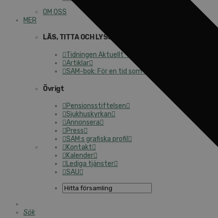
OM OSS
MER
LÄS, TITTA OCH LYSSNA
Tidningen Aktuellt + Årsboken
Artiklar
SAM-bok: För en tid som denna
Övrigt
Pensionsstiftelsen
Sjukhuskyrkan
Annonsera
Press
SAM:s grafiska profil
Kontakt
Kalender
Lediga tjänster
SAU
Sök