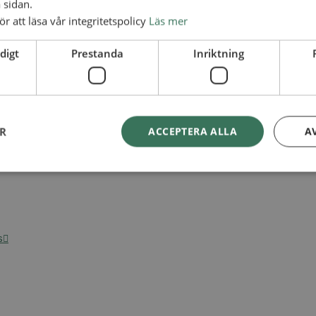
 sidan.
ör att läsa vår integritetspolicy
Läs mer
digt
Prestanda
Inriktning
ER
ACCEPTERA ALLA
A
s