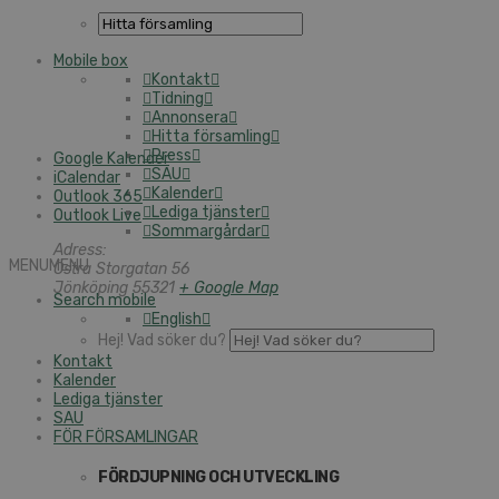
Mobile box
Kontakt
Tidning
Annonsera
Hitta församling
Press
Google Kalender
SAU
iCalendar
Kalender
Outlook 365
Lediga tjänster
Outlook Live
Sommargårdar
Adress:
MENU
MENU
Östra Storgatan 56
Jönköping
55321
+ Google Map
Search mobile
English
Hej! Vad söker du?
Kontakt
Kalender
Lediga tjänster
SAU
FÖR FÖRSAMLINGAR
FÖRDJUPNING OCH UTVECKLING