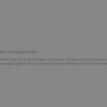
llda och inbjudna ledare.
rlek” (Upp 2:1-4). Det handlar om kärleken till Jesus och till varandr
missionsuppdraget? Det ska vi samtala om på Vintermötet 2024. Kom o