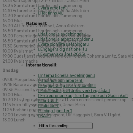
13.15 Vad säger Upp 2:1–7 till oss? Jonas Melin
13.35 Samtal runt borden och summering
Våra arbeten
14.10 Erfarenheten av Kristus, Anna Ahlström
Här finns vi
14.30 Samtal runt borden och summering
15.00 Fika
Nationellt
15.30 Att mötas vid korset, Anna Ahlström
15.50 Samtal runt borden och summering
Nationella avdelningen
16.30 Församlingens första kärlek, Jonas Melin
Nationella arbetsområden
16.50 Samtal runt borden och summering
Våra pionjära satsningar
17.30 Summering av dagen, Martin Ström
Engagera dig nationellt
18.00 Kvällsmat
Ekumeniska året 2025
19.00 Gudstjänst med nattvard och förbön, Johanna Lantz, Sara Vi
21.00 Kvällsmacka
Internationellt
Onsdag
Internationella avdelningen
09.00 Morgonbön, Daniel Berner
Utsända och arbeten
09.15 Bärare av goda nyheter, Esgrim Rommel
Engagera dig internationellt
09.35 Missionell övning, Esgrim Rommel
Missionsinspiratörens verktygslåda
10.00 Fika
Entreprenörskap, företagande och Guds rike
10.30 Strategi och redskap för att vara en missionell gemenskap – D
Kontakt
11.15 Intro till lyssnande förbön, Jonas Melin
Kalender
11.25 Förbön i grupper
Lediga tjänster
12.00 Lovsång och sändningsord, Ulf Häggqvist, Sara Vittgård.
SAU
13.00 Lunch