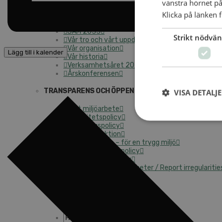
vänstra hörnet på
OM ALLIANSMISSIONEN
Klicka på länken f
Hitta församling
SAM 2033
Strikt nödvän
Vår tro och vårt uppdrag
Vår organisation
Lägg till i kalender
Vår historia
Verksamhetsåret 2025
Årskonferensen
TRANSPARENS OCH ÖPPENHET
VISA DETALJ
Vårt miljöarbete
Integritetspolicy
Insamlingspolicy
Skattereduktion
Mot övergrepp – för en trygg miljö
Anti-korruptionspolicy
Klagomålshantering
Rapportera oegentligheter / Report irregularitie
Kontakt
Kalender
Lediga tjänster
SAU