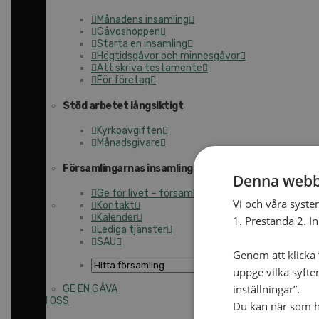
Månadens insamling
Gåvoshoppen
Starta en insamling
Högtidsgåvor och minnesgåvor
Att skriva testamente
För företag
Stöd arbetet långsiktigt
Kyrkoavgiften
Månadsgivare
Församlingarnas insamlingsarbete
Denna webb
Ge för livet – församlingens insamling
Vi och våra syste
Kontakt
Kalender
1. Prestanda 2. I
Lediga tjänster
SAU
Genom att klicka ”
uppge vilka syfte
inställningar”.
GE EN GÅVA
OM OSS
Du kan när som he