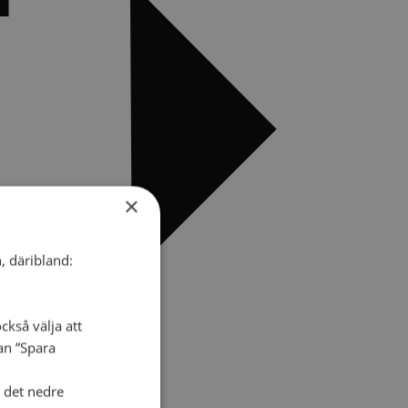
×
, däribland:
ckså välja att
dan ”Spara
i det nedre