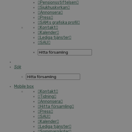
Pensionsstiftelsen
Sjukhuskyrkan
Annonsera
Press
SAM:s grafiska profil
Kontakt
Kalender
Lediga tjänster
SAU
Sök
Mobile box
Kontakt
Tidning
Annonsera
Hitta församling
Press
SAU
Kalender
Lediga tjänster
Sommargårdar