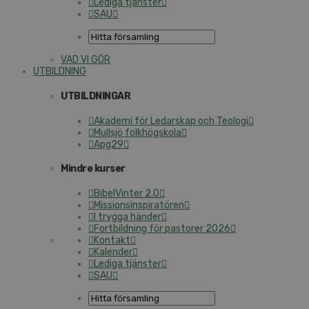
Lediga tjänster
SAU
VAD VI GÖR
UTBILDNING
UTBILDNINGAR
Akademi för Ledarskap och Teologi
Mullsjö folkhögskola
Apg29
Mindre kurser
BibelVinter 2.0
Missionsinspiratören
I trygga händer
Fortbildning för pastorer 2026
Kontakt
Kalender
Lediga tjänster
SAU