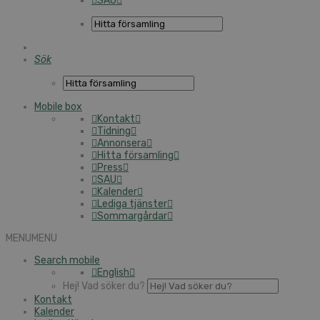
SAU
Sök
Mobile box
Kontakt
Tidning
Annonsera
Hitta församling
Press
SAU
Kalender
Lediga tjänster
Sommargårdar
MENU
MENU
Search mobile
English
Hej! Vad söker du?
Kontakt
Kalender