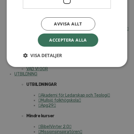
Internationella avdelningen
Utsända och arbeten
Engagera dig internationellt
AVVISA ALLT
Missionsinspiratörens verktygslåda
Entreprenörskap, företagande och Guds rike
Kontakt
Kalender
ACCEPTERA ALLA
Lediga tjänster
SAU
VISA DETALJER
VAD VI GÖR
UTBILDNING
UTBILDNINGAR
Akademi för Ledarskap och Teologi
Mullsjö folkhögskola
Apg29
Mindre kurser
BibelVinter 2.0
Missionsinspiratören