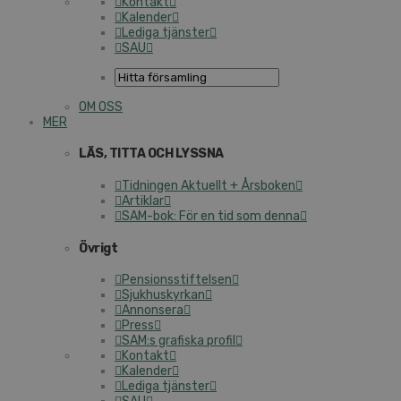
Kontakt
Kalender
Lediga tjänster
SAU
OM OSS
MER
LÄS, TITTA OCH LYSSNA
Tidningen Aktuellt + Årsboken
Artiklar
SAM-bok: För en tid som denna
Övrigt
Pensionsstiftelsen
Sjukhuskyrkan
Annonsera
Press
SAM:s grafiska profil
Kontakt
Kalender
Lediga tjänster