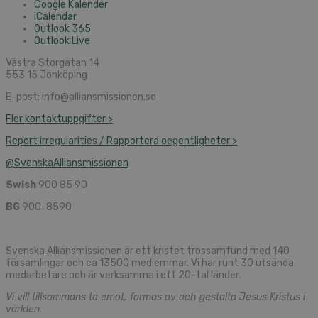
Google Kalender
iCalendar
Outlook 365
Outlook Live
Västra Storgatan 14
553 15 Jönköping
E-post: info@alliansmissionen.se
Fler kontaktuppgifter >
Report irregularities / Rapportera oegentligheter >
@SvenskaAlliansmissionen
Swish
900 85 90
BG
900-8590
Svenska Alliansmissionen är ett kristet trossamfund med 140
församlingar och ca 13500 medlemmar. Vi har runt 30 utsända
medarbetare och är verksamma i ett 20-tal länder.
Vi vill tillsammans ta emot, formas av och gestalta Jesus Kristus i
världen.