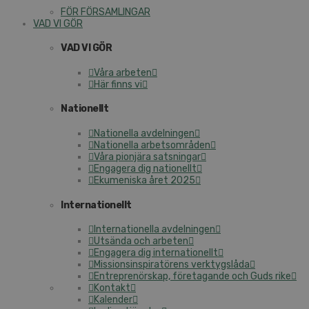
FÖR FÖRSAMLINGAR
VAD VI GÖR
VAD VI GÖR
Våra arbeten
Här finns vi
Nationellt
Nationella avdelningen
Nationella arbetsområden
Våra pionjära satsningar
Engagera dig nationellt
Ekumeniska året 2025
Internationellt
Internationella avdelningen
Utsända och arbeten
Engagera dig internationellt
Missionsinspiratörens verktygslåda
Entreprenörskap, företagande och Guds rike
Kontakt
Kalender