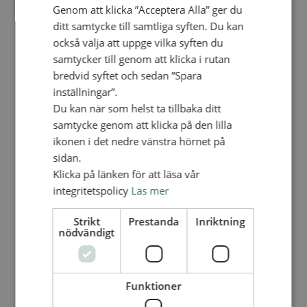
Personalförsäkringar
Genom att klicka ”Acceptera Alla” ger du
SAMP – personalförbundet
ditt samtycke till samtliga syften. Du kan
Kontakt
Kalender
också välja att uppge vilka syften du
Lediga tjänster
samtycker till genom att klicka i rutan
SAU
bredvid syftet och sedan ”Spara
inställningar”.
Du kan när som helst ta tillbaka ditt
FÖR FÖRSAMLINGAR
VAD VI GÖR
samtycke genom att klicka på den lilla
ikonen i det nedre vänstra hörnet på
VAD VI GÖR
sidan.
Våra arbeten
Klicka på länken för att läsa vår
Här finns vi
integritetspolicy
Läs mer
Nationellt
Strikt
Prestanda
Inriktning
Nationella avdelningen
nödvändigt
Nationella arbetsområden
Våra pionjära satsningar
Engagera dig nationellt
Ekumeniska året 2025
Funktioner
Internationellt