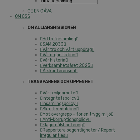
GE EN GÅVA
OM OSS
OM ALLIANSMISSIONEN
Hitta församling
SAM 2033
Vår tro och vårt uppdrag
Vår organisation
Vår historia
Verksamhetsåret 2025
Årskonferensen
TRANSPARENS OCH ÖPPENHET
Vårt miljöarbete
Integritetspolicy
Insamlingspolicy
Skattereduktion
Mot övergrepp – för en trygg miljö
Anti-korruptionspolicy
Klagomålshantering
Rapportera oegentligheter / Report
irregularities