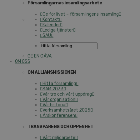
Församlingarnas insamlingsarbete
Ge för livet – församlingens insamling
Kontakt
Kalender
Lediga tjänster
SAU
GE EN GÅVA
OM OSS
OM ALLIANSMISSIONEN
Hitta församling
SAM 2033
Vår tro och vårt uppdrag
Vår organisation
Vår historia
Verksamhetsåret 2025
Årskonferensen
TRANSPARENS OCH ÖPPENHET
Vårt miljöarbete