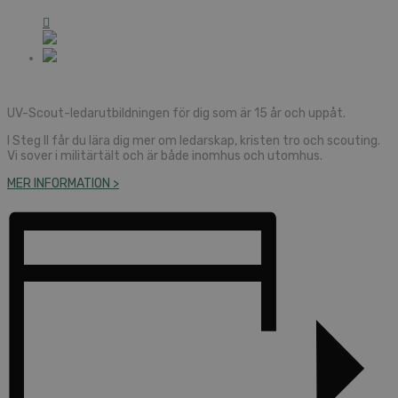
UV-Scout-ledarutbildningen för dig som är 15 år och uppåt.
I Steg II får du lära dig mer om ledarskap, kristen tro och scouting.
Vi sover i militärtält och är både inomhus och utomhus.
MER INFORMATION >