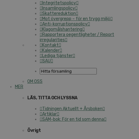
Integritetspolicy
Insamlingspolicy
Skattereduktion
Mot övergrepp – för en trygg miljö
Anti-korruptionspolicy
Klagomålshantering
Rapportera oegentligheter / Report
irregularities
Kontakt
Kalender
Lediga tjänster
SAU
OM OSS
MER
LÄS, TITTA OCH LYSSNA
Tidningen Aktuellt + Årsboken
Artiklar
SAM-bok: För en tid som denna
Övrigt