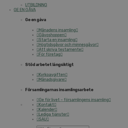
UTBILDNING
GE EN GÅVA
Ge en gåva
Månadens insamling
Gåvoshoppen
Starta en insamling
Högtidsgåvor och minnesgåvor
Att skriva testamente
För företag
Stöd arbetet långsiktigt
Kyrkoavgiften
Månadsgivare
Församlingarnas insamlingsarbete
Ge för livet – församlingens insamling
Kontakt
Kalender
Lediga tjänster
SAU