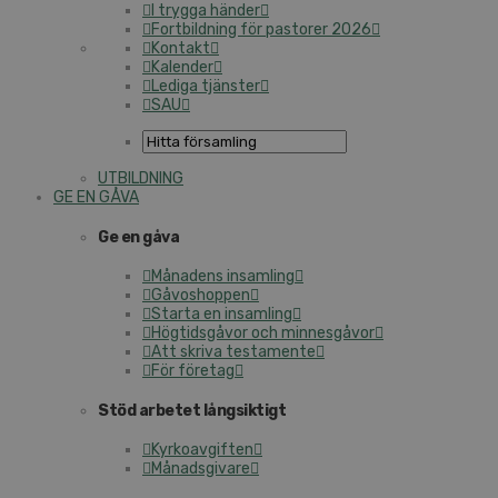
I trygga händer
Fortbildning för pastorer 2026
Kontakt
Kalender
Lediga tjänster
SAU
UTBILDNING
GE EN GÅVA
Ge en gåva
Månadens insamling
Gåvoshoppen
Starta en insamling
Högtidsgåvor och minnesgåvor
Att skriva testamente
För företag
Stöd arbetet långsiktigt
Kyrkoavgiften
Månadsgivare