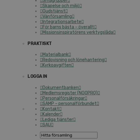
Smågrupper
Skapelse och miljö
Gudstjänst
Vänförsamling
Integrationsarbete
För barns bästa – överallt
Missionsinspiratörens verktygslåda
PRAKTISKT
Materialbank
Redovisning och lönehantering
Kyrkoavgiften
LOGGA IN
Dokumentbanken
Medlemsregister (NGOPRO)
Personalförsäkringar
SAMP – personalförbundet
Kontakt
Kalender
Lediga tjänster
SAU