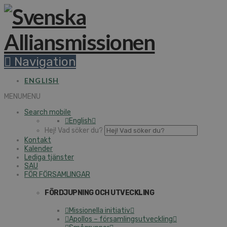
Navigation
ENGLISH
MENU
MENU
Search mobile
English
Hej! Vad söker du?
Kontakt
Kalender
Lediga tjänster
SAU
FÖR FÖRSAMLINGAR
FÖRDJUPNING OCH UTVECKLING
Missionella initiativ
Apollos – församlingsutveckling