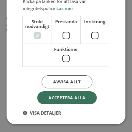
Klicka på länken för att läsa vår
integritetspolicy
Läs mer
Adress:
Strikt
Prestanda
Inriktning
Aprikosgatan 2
nödvändigt
Västra Frölunda
426 56
+ Google Map
Funktioner
AVVISA ALLT
ACCEPTERA ALLA
VISA DETALJER