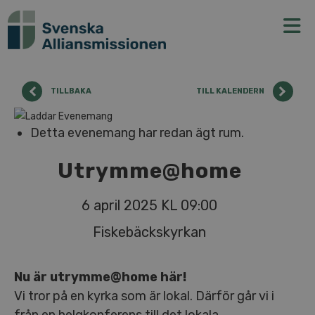
N
TILLBAKA
TILL KALENDERN
Detta evenemang har redan ägt rum.
Utrymme@home
6 april 2025 KL 09:00
Fiskebäckskyrkan
Nu är utrymme@home här!
Vi tror på en kyrka som är lokal. Därför går vi i
från en helgkonferens till det lokala