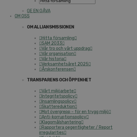
GE EN GÅVA
OM OSS
OM ALLIANSMISSIONEN
Hitta församling
SAM 2033
Vår tro och vårt uppdrag
Vår organisation
Vår historia
Verksamhetsåret 2025
Årskonferensen
TRANSPARENS OCH ÖPPENHET
Vårt miljöarbete
Integritetspolicy
Insamlingspolicy
Skattereduktion
Mot övergrepp – för en trygg miljö
Anti-korruptionspolicy
Klagomålshantering
Rapportera oegentligheter / Report
irregularities