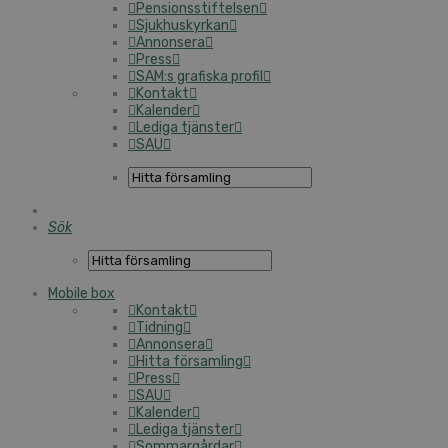
Pensionsstiftelsen
Sjukhuskyrkan
Annonsera
Press
SAM:s grafiska profil
Kontakt
Kalender
Lediga tjänster
SAU
Sök
Mobile box
Kontakt
Tidning
Annonsera
Hitta församling
Press
SAU
Kalender
Lediga tjänster
Sommargårdar