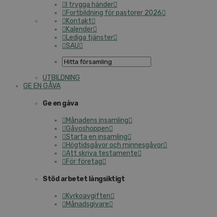
I trygga händer
Fortbildning för pastorer 2026
Kontakt
Kalender
Lediga tjänster
SAU
UTBILDNING
GE EN GÅVA
Ge en gåva
Månadens insamling
Gåvoshoppen
Starta en insamling
Högtidsgåvor och minnesgåvor
Att skriva testamente
För företag
Stöd arbetet långsiktigt
Kyrkoavgiften
Månadsgivare