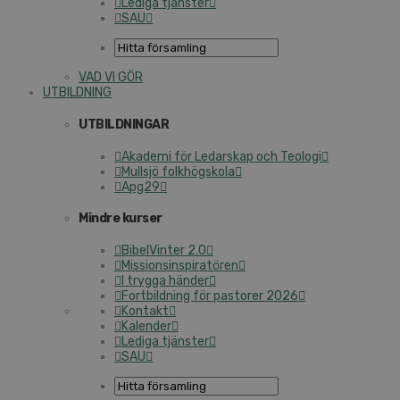
Lediga tjänster
SAU
VAD VI GÖR
UTBILDNING
UTBILDNINGAR
Akademi för Ledarskap och Teologi
Mullsjö folkhögskola
Apg29
Mindre kurser
BibelVinter 2.0
Missionsinspiratören
I trygga händer
Fortbildning för pastorer 2026
Kontakt
Kalender
Lediga tjänster
SAU