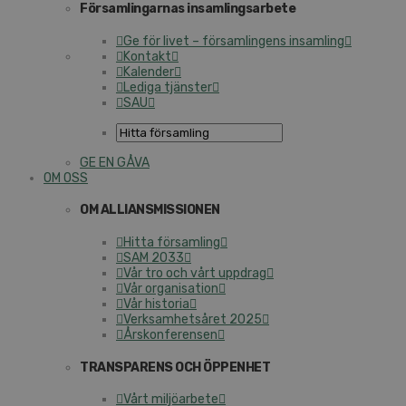
Församlingarnas insamlingsarbete
Ge för livet – församlingens insamling
Kontakt
Kalender
Lediga tjänster
SAU
GE EN GÅVA
OM OSS
OM ALLIANSMISSIONEN
Hitta församling
SAM 2033
Vår tro och vårt uppdrag
Vår organisation
Vår historia
Verksamhetsåret 2025
Årskonferensen
TRANSPARENS OCH ÖPPENHET
Vårt miljöarbete