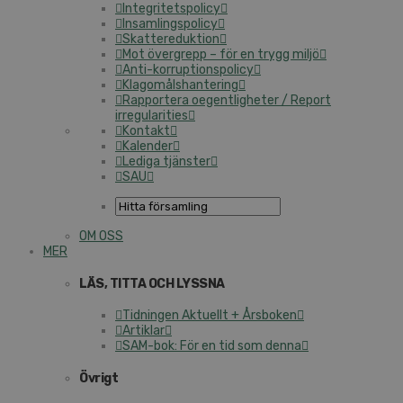
Integritetspolicy
Insamlingspolicy
Skattereduktion
Mot övergrepp – för en trygg miljö
Anti-korruptionspolicy
Klagomålshantering
Rapportera oegentligheter / Report
irregularities
Kontakt
Kalender
Lediga tjänster
SAU
OM OSS
MER
LÄS, TITTA OCH LYSSNA
Tidningen Aktuellt + Årsboken
Artiklar
SAM-bok: För en tid som denna
Övrigt