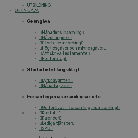
UTBILDNING
GE EN GÅVA
Ge en gåva
Månadens insamling
Gåvoshoppen
Starta en insamling
Högtidsgåvor och minnesgåvor
Att skriva testamente
För företag
Stöd arbetet långsiktigt
Kyrkoavgiften
Månadsgivare
Församlingarnas insamlingsarbete
Ge för livet – församlingens insamling
Kontakt
Kalender
Lediga tjänster
SAU