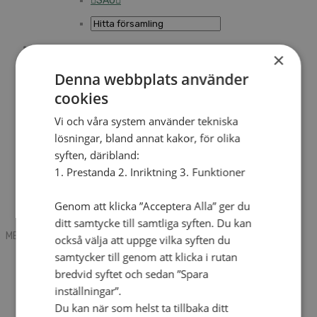
SAU
×
Sök
Denna webbplats använder
cookies
Mobile box
Kontakt
Vi och våra system använder tekniska
Tidning
lösningar, bland annat kakor, för olika
Annonsera
syften, däribland:
Hitta församling
Press
1. Prestanda 2. Inriktning 3. Funktioner
SAU
Kalender
Lediga tjänster
Genom att klicka ”Acceptera Alla” ger du
Sommargårdar
ditt samtycke till samtliga syften. Du kan
MENU
MENU
också välja att uppge vilka syften du
samtycker till genom att klicka i rutan
Search mobile
English
bredvid syftet och sedan ”Spara
Hej! Vad söker du?
inställningar”.
Kontakt
Du kan när som helst ta tillbaka ditt
Kalender