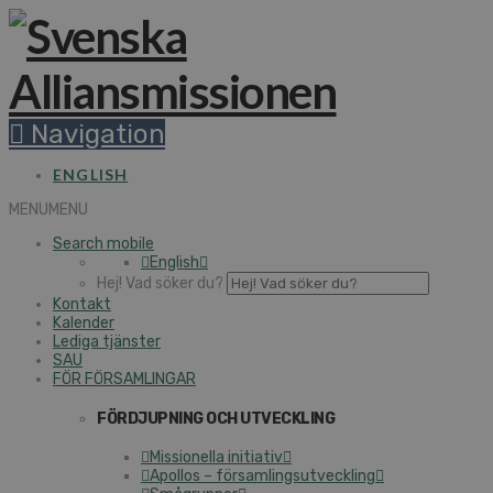
Navigation
ENGLISH
MENU
MENU
Search mobile
English
Hej! Vad söker du?
Kontakt
Kalender
Lediga tjänster
SAU
FÖR FÖRSAMLINGAR
FÖRDJUPNING OCH UTVECKLING
Missionella initiativ
Apollos – församlingsutveckling