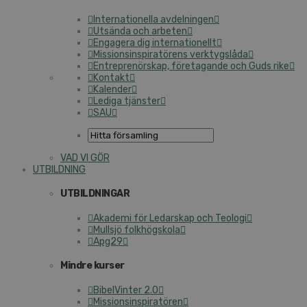
Internationella avdelningen
Utsända och arbeten
Engagera dig internationellt
Missionsinspiratörens verktygslåda
Entreprenörskap, företagande och Guds rike
Kontakt
Kalender
Lediga tjänster
SAU
VAD VI GÖR
UTBILDNING
UTBILDNINGAR
Akademi för Ledarskap och Teologi
Mullsjö folkhögskola
Apg29
Mindre kurser
BibelVinter 2.0
Missionsinspiratören