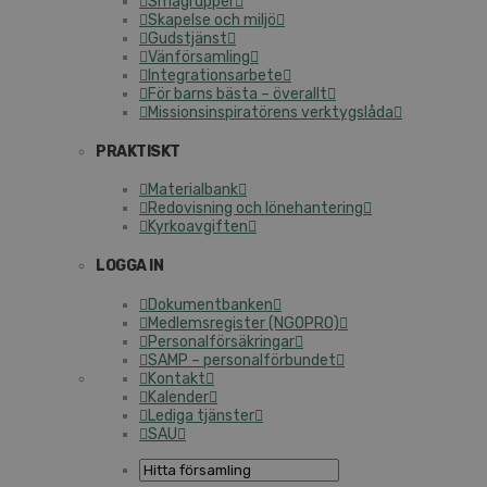
Smågrupper
Skapelse och miljö
Gudstjänst
Vänförsamling
Integrationsarbete
För barns bästa – överallt
Missionsinspiratörens verktygslåda
PRAKTISKT
Materialbank
Redovisning och lönehantering
Kyrkoavgiften
LOGGA IN
Dokumentbanken
Medlemsregister (NGOPRO)
Personalförsäkringar
SAMP – personalförbundet
Kontakt
Kalender
Lediga tjänster
SAU