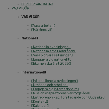
FÖR FÖRSAMLINGAR
VAD VI GÖR
VAD VI GÖR
Våra arbeten
Här finns vi
Nationellt
Nationella avdelningen
Nationella arbetsområden
Våra pionjära satsningar
Engagera dig nationellt
Ekumeniska året 2025
Internationellt
Internationella avdelningen
Utsända och arbeten
Engagera dig internationellt
Missionsinspiratörens verktygslåda
Entreprenörskap, företagande och Guds rike
Kontakt
Kalender