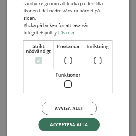
Lediga tjänster
samtycke genom att klicka på den lilla
SAU
ikonen i det nedre vänstra hörnet på
FÖR FÖRSAMLINGAR
sidan.
FÖRDJUPNING OCH UTVECKLING
Klicka på länken för att läsa vår
integritetspolicy
Läs mer
Missionella initiativ
Apollos – församlingsutveckling
Smågrupper
Strikt
Prestanda
Inriktning
Skapelse och miljö
nödvändigt
Gudstjänst
Vänförsamling
Integrationsarbete
För barns bästa – överallt
Funktioner
Missionsinspiratörens verktygslåda
PRAKTISKT
Materialbank
Redovisning och lönehantering
Kyrkoavgiften
AVVISA ALLT
LOGGA IN
ACCEPTERA ALLA
Dokumentbanken
Medlemsregister (NGOPRO)