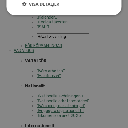
Personalförsäkringar
VISA DETALJER
SAMP – personalförbundet
Kontakt
Kalender
Lediga tjänster
SAU
FÖR FÖRSAMLINGAR
VAD VI GÖR
VAD VI GÖR
Våra arbeten
Här finns vi
Nationellt
Nationella avdelningen
Nationella arbetsområden
Våra pionjära satsningar
Engagera dig nationellt
Ekumeniska året 2025
Internationellt