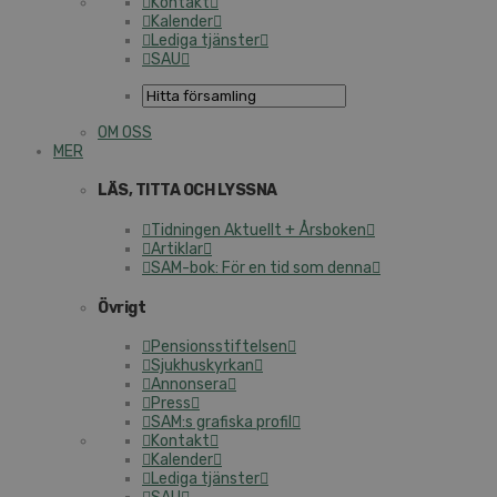
Kontakt
Kalender
Lediga tjänster
SAU
OM OSS
MER
LÄS, TITTA OCH LYSSNA
Tidningen Aktuellt + Årsboken
Artiklar
SAM-bok: För en tid som denna
Övrigt
Pensionsstiftelsen
Sjukhuskyrkan
Annonsera
Press
SAM:s grafiska profil
Kontakt
Kalender
Lediga tjänster