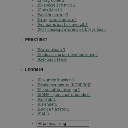
Smågrupper
Skapelse och miljö
Gudstjänst
Vänförsamling
Integrationsarbete
För barns bästa – överallt
Missionsinspiratörens verktygslåda
PRAKTISKT
Materialbank
Redovisning och lönehantering
Kyrkoavgiften
LOGGA IN
Dokumentbanken
Medlemsregister (NGOPRO)
Personalförsäkringar
SAMP – personalförbundet
Kontakt
Kalender
Lediga tjänster
SAU