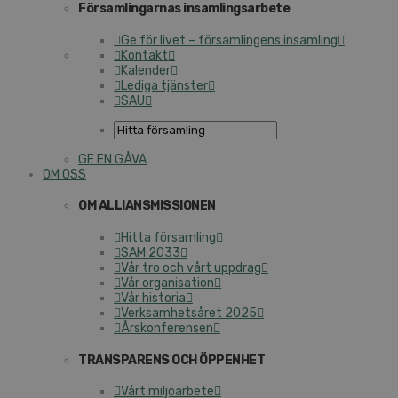
Församlingarnas insamlingsarbete
Ge för livet – församlingens insamling
Kontakt
Kalender
Lediga tjänster
SAU
GE EN GÅVA
OM OSS
OM ALLIANSMISSIONEN
Hitta församling
SAM 2033
Vår tro och vårt uppdrag
Vår organisation
Vår historia
Verksamhetsåret 2025
Årskonferensen
TRANSPARENS OCH ÖPPENHET
Vårt miljöarbete