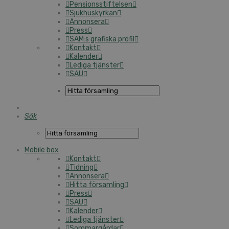
Pensionsstiftelsen
Sjukhuskyrkan
Annonsera
Press
SAM:s grafiska profil
Kontakt
Kalender
Lediga tjänster
SAU
Sök
Mobile box
Kontakt
Tidning
Annonsera
Hitta församling
Press
SAU
Kalender
Lediga tjänster
Sommargårdar