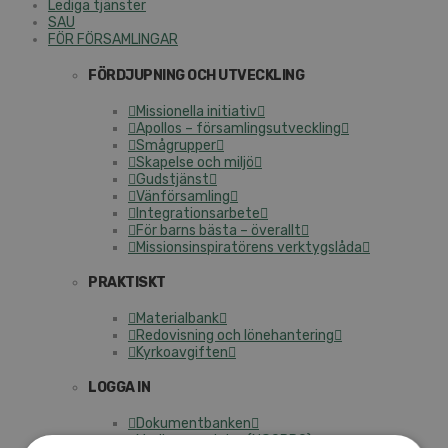
Lediga tjänster
SAU
FÖR FÖRSAMLINGAR
FÖRDJUPNING OCH UTVECKLING
Missionella initiativ
Apollos – församlingsutveckling
Smågrupper
Skapelse och miljö
Gudstjänst
Vänförsamling
Integrationsarbete
För barns bästa – överallt
Missionsinspiratörens verktygslåda
PRAKTISKT
Materialbank
Redovisning och lönehantering
Kyrkoavgiften
LOGGA IN
Dokumentbanken
Medlemsregister (NGOPRO)