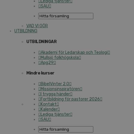
Lediga tjänster
SAU
VAD VI GÖR
UTBILDNING
UTBILDNINGAR
Akademi för Ledarskap och Teologi
Mullsjö folkhögskola
Apg29
Mindre kurser
BibelVinter 2.0
Missionsinspiratören
I trygga händer
Fortbildning för pastorer 2026
Kontakt
Kalender
Lediga tjänster
SAU