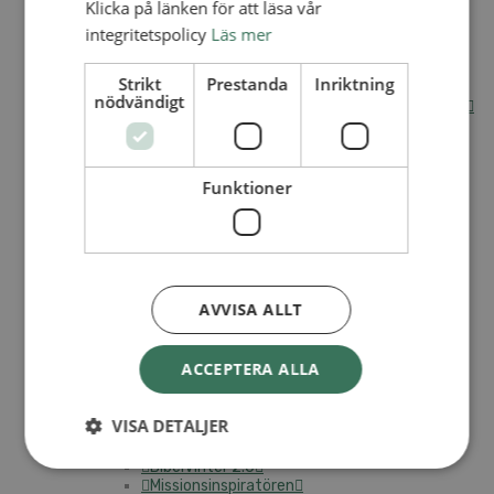
Klicka på länken för att läsa vår
Internationella avdelningen
integritetspolicy
Läs mer
Utsända och arbeten
Engagera dig internationellt
Strikt
Prestanda
Inriktning
Missionsinspiratörens verktygslåda
nödvändigt
Entreprenörskap, företagande och Guds rike
Kontakt
Kalender
Lediga tjänster
SAU
Funktioner
VAD VI GÖR
UTBILDNING
AVVISA ALLT
UTBILDNINGAR
Akademi för Ledarskap och Teologi
ACCEPTERA ALLA
Mullsjö folkhögskola
Apg29
VISA DETALJER
Mindre kurser
BibelVinter 2.0
Missionsinspiratören