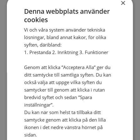
×
Personalförsäkringar
SAMP – personalförbundet
Denna webbplats använder
Kontakt
cookies
Kalender
Lediga tjänster
Vi och våra system använder tekniska
SAU
lösningar, bland annat kakor, för olika
syften, däribland:
FÖR FÖRSAMLINGAR
1. Prestanda 2. Inriktning 3. Funktioner
VAD VI GÖR
VAD VI GÖR
Genom att klicka ”Acceptera Alla” ger du
ditt samtycke till samtliga syften. Du kan
Våra arbeten
också välja att uppge vilka syften du
Här finns vi
samtycker till genom att klicka i rutan
Nationellt
bredvid syftet och sedan ”Spara
inställningar”.
Nationella avdelningen
Nationella arbetsområden
Du kan när som helst ta tillbaka ditt
Våra pionjära satsningar
samtycke genom att klicka på den lilla
Engagera dig nationellt
Ekumeniska året 2025
ikonen i det nedre vänstra hörnet på
sidan.
Internationellt