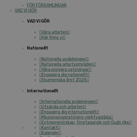
FÖR FÖRSAMLINGAR
VAD VI GÖR
VAD VI GÖR
Våra arbeten
Här finns vi
Nationellt
Nationella avdelningen
Nationella arbetsområden
Våra pionjära satsningar
Engagera dig nationellt
Ekumeniska året 2025
Internationellt
Internationella avdelningen
Utsända och arbeten
Engagera dig internationellt
Missionsinspiratörens verktygslåda
Entreprenörskap, företagande och Guds rike
Kontakt
Kalender