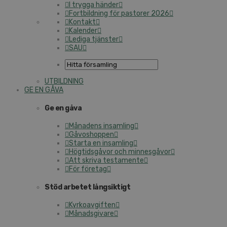
I trygga händer
Fortbildning för pastorer 2026
Kontakt
Kalender
Lediga tjänster
SAU
UTBILDNING
GE EN GÅVA
Ge en gåva
Månadens insamling
Gåvoshoppen
Starta en insamling
Högtidsgåvor och minnesgåvor
Att skriva testamente
För företag
Stöd arbetet långsiktigt
Kyrkoavgiften
Månadsgivare