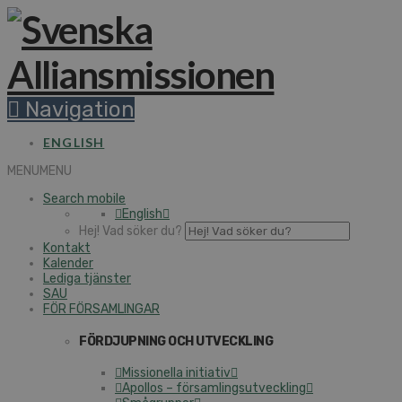
Navigation
ENGLISH
MENU
MENU
Search mobile
English
Hej! Vad söker du?
Kontakt
Kalender
Lediga tjänster
SAU
FÖR FÖRSAMLINGAR
FÖRDJUPNING OCH UTVECKLING
Missionella initiativ
Apollos – församlingsutveckling