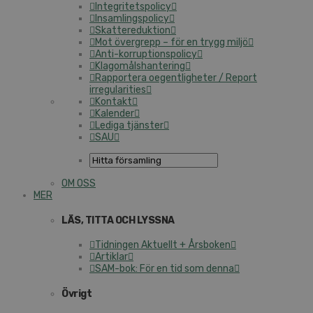
Integritetspolicy
Insamlingspolicy
Skattereduktion
Mot övergrepp – för en trygg miljö
Anti-korruptionspolicy
Klagomålshantering
Rapportera oegentligheter / Report
irregularities
Kontakt
Kalender
Lediga tjänster
SAU
OM OSS
MER
LÄS, TITTA OCH LYSSNA
Tidningen Aktuellt + Årsboken
Artiklar
SAM-bok: För en tid som denna
Övrigt