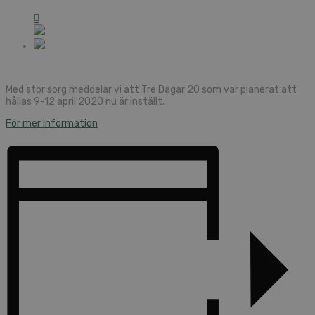
Med stor sorg meddelar vi att Tre Dagar 20 som var planerat att
hållas 9-12 april 2020 nu är inställt.
För mer information