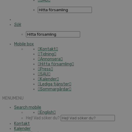
SAU
Sök
Mobile box
Kontakt
Tidning
Annonsera
Hitta församling
Press
SAU
Kalender
Lediga tjänster
Sommargårdar
MENU
MENU
Search mobile
English
Hej! Vad söker du?
Kontakt
Kalender