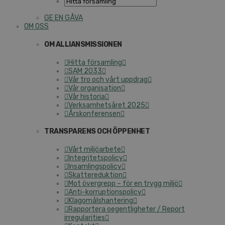
GE EN GÅVA
OM OSS
OM ALLIANSMISSIONEN
Hitta församling
SAM 2033
Vår tro och vårt uppdrag
Vår organisation
Vår historia
Verksamhetsåret 2025
Årskonferensen
TRANSPARENS OCH ÖPPENHET
Vårt miljöarbete
Integritetspolicy
Insamlingspolicy
Skattereduktion
Mot övergrepp – för en trygg miljö
Anti-korruptionspolicy
Klagomålshantering
Rapportera oegentligheter / Report
irregularities