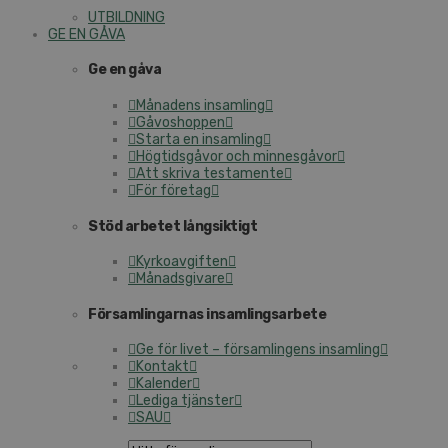
UTBILDNING
GE EN GÅVA
Ge en gåva
Månadens insamling
Gåvoshoppen
Starta en insamling
Högtidsgåvor och minnesgåvor
Att skriva testamente
För företag
Stöd arbetet långsiktigt
Kyrkoavgiften
Månadsgivare
Församlingarnas insamlingsarbete
Ge för livet – församlingens insamling
Kontakt
Kalender
Lediga tjänster
SAU