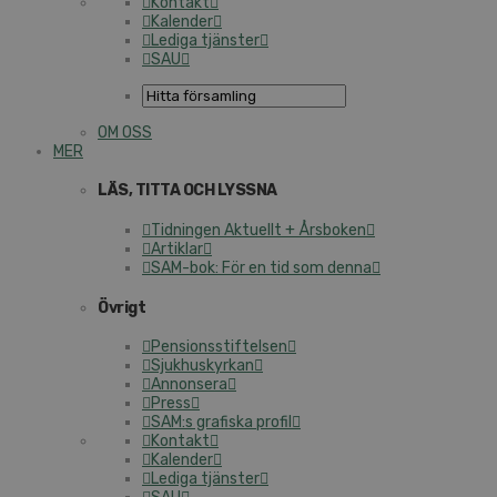
Kontakt
Kalender
Lediga tjänster
SAU
OM OSS
MER
LÄS, TITTA OCH LYSSNA
Tidningen Aktuellt + Årsboken
Artiklar
SAM-bok: För en tid som denna
Övrigt
Pensionsstiftelsen
Sjukhuskyrkan
Annonsera
Press
SAM:s grafiska profil
Kontakt
Kalender
Lediga tjänster