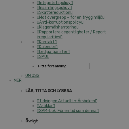
Integritetspolicy
Insamlingspolicy
Skattereduktion
Mot övergrepp – för en trygg miljö
Anti-korruptionspolicy
Klagomålshantering
Rapportera oegentligheter / Report
irregularities
Kontakt
Kalender
Lediga tjänster
SAU
OM OSS
MER
LÄS, TITTA OCH LYSSNA
Tidningen Aktuellt + Årsboken
Artiklar
SAM-bok: För en tid som denna
Övrigt