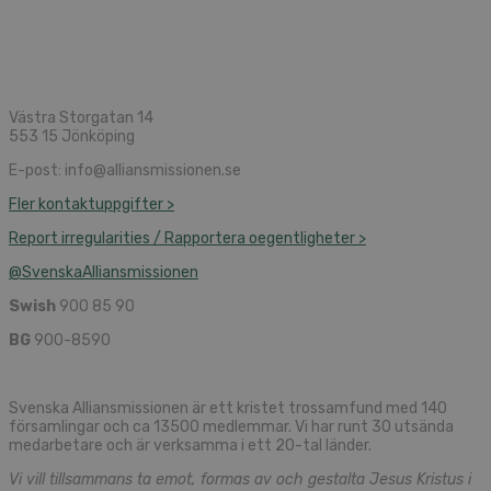
Västra Storgatan 14
553 15 Jönköping
E-post: info@alliansmissionen.se
Fler kontaktuppgifter >
Report irregularities / Rapportera oegentligheter >
@SvenskaAlliansmissionen
Swish
900 85 90
BG
900-8590
Svenska Alliansmissionen är ett kristet trossamfund med 140
församlingar och ca 13500 medlemmar. Vi har runt 30 utsända
medarbetare och är verksamma i ett 20-tal länder.
Vi vill tillsammans ta emot, formas av och gestalta Jesus Kristus i