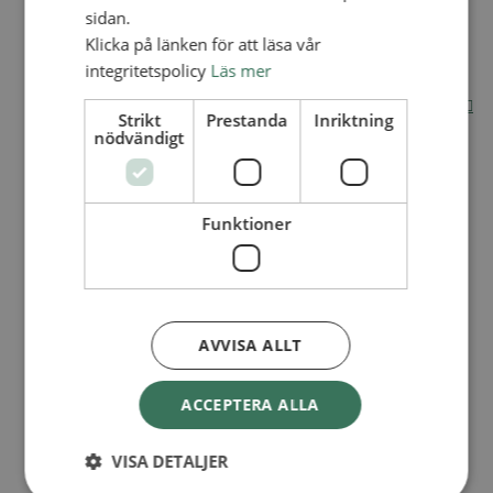
sidan.
Internationella avdelningen
Klicka på länken för att läsa vår
Utsända och arbeten
integritetspolicy
Läs mer
Engagera dig internationellt
Missionsinspiratörens verktygslåda
Entreprenörskap, företagande och Guds rike
Strikt
Prestanda
Inriktning
Kontakt
nödvändigt
Kalender
Lediga tjänster
SAU
Funktioner
VAD VI GÖR
UTBILDNING
UTBILDNINGAR
AVVISA ALLT
Akademi för Ledarskap och Teologi
Mullsjö folkhögskola
Apg29
ACCEPTERA ALLA
Mindre kurser
VISA DETALJER
BibelVinter 2.0
Missionsinspiratören