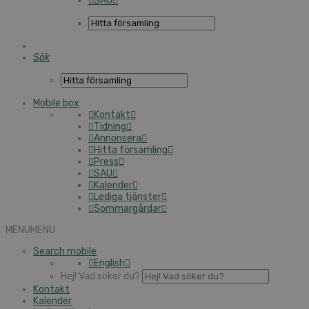
SAU
Sök
Mobile box
Kontakt
Tidning
Annonsera
Hitta församling
Press
SAU
Kalender
Lediga tjänster
Sommargårdar
MENU
MENU
Search mobile
English
Hej! Vad söker du?
Kontakt
Kalender