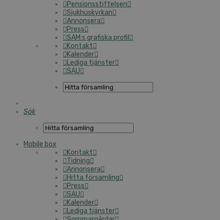
Pensionsstiftelsen
Sjukhuskyrkan
Annonsera
Press
SAM:s grafiska profil
Kontakt
Kalender
Lediga tjänster
SAU
Sök
Mobile box
Kontakt
Tidning
Annonsera
Hitta församling
Press
SAU
Kalender
Lediga tjänster
Sommargårdar