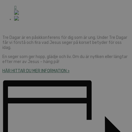
Tre Dagar är en påskkonferens för dig som är ung. Under Tre Dagar
får vi förstå och fira vad Jesus seger på korset betyder för oss
idag.
En seger som ger hopp, glädje och liv. Om du är nyfiken eller längtar
efter mer av Jesus – häng på!
HÄR HITTAR DU MER INFORMATION >