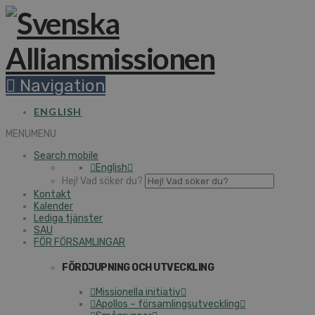
Navigation
ENGLISH
MENU
MENU
Search mobile
English
Hej! Vad söker du?
Kontakt
Kalender
Lediga tjänster
SAU
FÖR FÖRSAMLINGAR
FÖRDJUPNING OCH UTVECKLING
Missionella initiativ
Apollos – församlingsutveckling