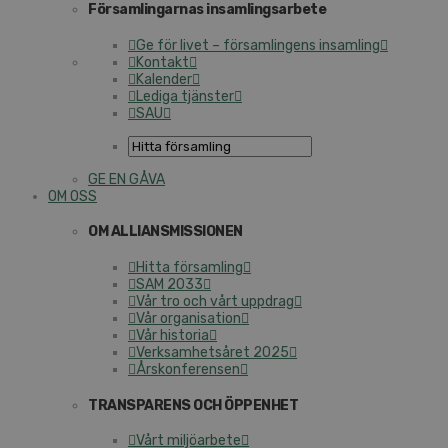
Församlingarnas insamlingsarbete
Ge för livet – församlingens insamling
Kontakt
Kalender
Lediga tjänster
SAU
GE EN GÅVA
OM OSS
OM ALLIANSMISSIONEN
Hitta församling
SAM 2033
Vår tro och vårt uppdrag
Vår organisation
Vår historia
Verksamhetsåret 2025
Årskonferensen
TRANSPARENS OCH ÖPPENHET
Vårt miljöarbete