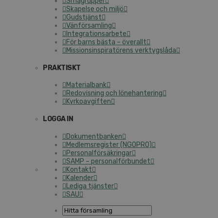
Smågrupper
Skapelse och miljö
Gudstjänst
Vänförsamling
Integrationsarbete
För barns bästa – överallt
Missionsinspiratörens verktygslåda
PRAKTISKT
Materialbank
Redovisning och lönehantering
Kyrkoavgiften
LOGGA IN
Dokumentbanken
Medlemsregister (NGOPRO)
Personalförsäkringar
SAMP – personalförbundet
Kontakt
Kalender
Lediga tjänster
SAU