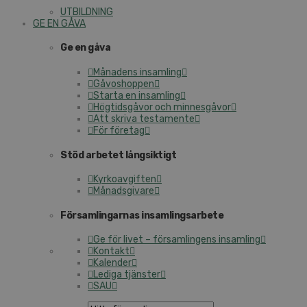
UTBILDNING
GE EN GÅVA
Ge en gåva
Månadens insamling
Gåvoshoppen
Starta en insamling
Högtidsgåvor och minnesgåvor
Att skriva testamente
För företag
Stöd arbetet långsiktigt
Kyrkoavgiften
Månadsgivare
Församlingarnas insamlingsarbete
Ge för livet – församlingens insamling
Kontakt
Kalender
Lediga tjänster
SAU