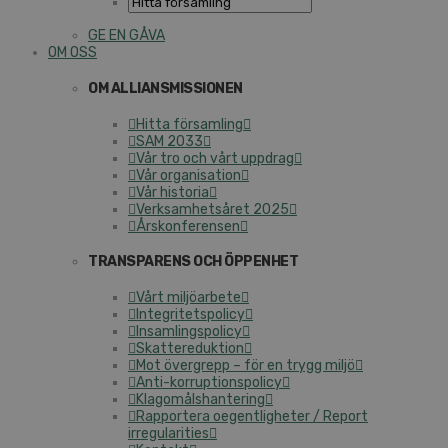
GE EN GÅVA
OM OSS
OM ALLIANSMISSIONEN
Hitta församling
SAM 2033
Vår tro och vårt uppdrag
Vår organisation
Vår historia
Verksamhetsåret 2025
Årskonferensen
TRANSPARENS OCH ÖPPENHET
Vårt miljöarbete
Integritetspolicy
Insamlingspolicy
Skattereduktion
Mot övergrepp – för en trygg miljö
Anti-korruptionspolicy
Klagomålshantering
Rapportera oegentligheter / Report
irregularities