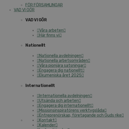
FÖR FÖRSAMLINGAR
VAD VI GÖR
VAD VI GÖR
Våra arbeten
Här finns vi
Nationellt
Nationella avdelningen
Nationella arbetsområden
Våra pionjära satsningar
Engagera dig nationellt
Ekumeniska året 2025
Internationellt
Internationella avdelningen
Utsända och arbeten
Engagera dig internationellt
Missionsinspiratörens verktygslåda
Entreprenörskap, företagande och Guds rike
Kontakt
Kalender