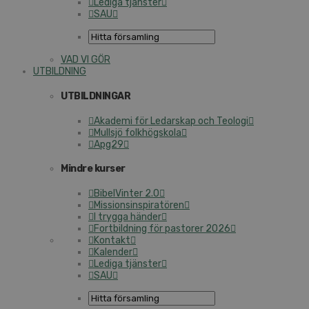
Lediga tjänster
SAU
VAD VI GÖR
UTBILDNING
UTBILDNINGAR
Akademi för Ledarskap och Teologi
Mullsjö folkhögskola
Apg29
Mindre kurser
BibelVinter 2.0
Missionsinspiratören
I trygga händer
Fortbildning för pastorer 2026
Kontakt
Kalender
Lediga tjänster
SAU