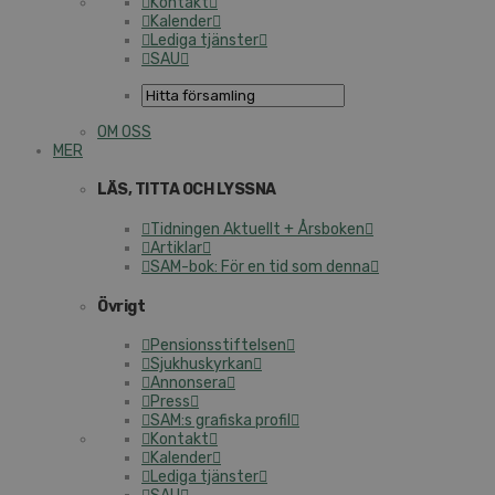
Kontakt
Kalender
Lediga tjänster
SAU
OM OSS
MER
LÄS, TITTA OCH LYSSNA
Tidningen Aktuellt + Årsboken
Artiklar
SAM-bok: För en tid som denna
Övrigt
Pensionsstiftelsen
Sjukhuskyrkan
Annonsera
Press
SAM:s grafiska profil
Kontakt
Kalender
Lediga tjänster