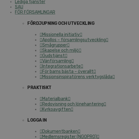
Lediga tjänster
SAU
FÖR FÖRSAMLINGAR
FÖRDJUPNING OCH UTVECKLING
Missionella initiativ
Apollos – församlingsutveckling
Smågrupper
Skapelse och miljö
Gudstjänst
Vänförsamling
Integrationsarbete
För barns bästa – överallt
Missionsinspiratörens verktygslåda
PRAKTISKT
Materialbank
Redovisning och lönehantering
Kyrkoavgiften
LOGGA IN
Dokumentbanken
Medlemsregister (NGOPRO)