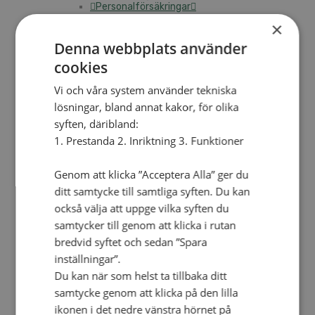
Personalförsäkringar
SAMP – personalförbundet
×
Kontakt
Kalender
Denna webbplats använder
Lediga tjänster
cookies
SAU
Vi och våra system använder tekniska
lösningar, bland annat kakor, för olika
FÖR FÖRSAMLINGAR
syften, däribland:
VAD VI GÖR
1. Prestanda 2. Inriktning 3. Funktioner
VAD VI GÖR
Genom att klicka ”Acceptera Alla” ger du
Våra arbeten
Här finns vi
ditt samtycke till samtliga syften. Du kan
också välja att uppge vilka syften du
Nationellt
samtycker till genom att klicka i rutan
Nationella avdelningen
bredvid syftet och sedan ”Spara
Nationella arbetsområden
inställningar”.
Våra pionjära satsningar
Engagera dig nationellt
Du kan när som helst ta tillbaka ditt
Ekumeniska året 2025
samtycke genom att klicka på den lilla
ikonen i det nedre vänstra hörnet på
Internationellt