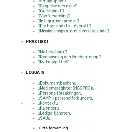
Smågrupper
Skapelse och miljö
Gudstjänst
Vänförsamling
Integrationsarbete
För barns bästa – överallt
Missionsinspiratörens verktygslåda
PRAKTISKT
Materialbank
Redovisning och lönehantering
Kyrkoavgiften
LOGGA IN
Dokumentbanken
Medlemsregister (NGOPRO)
Personalförsäkringar
SAMP – personalförbundet
Kontakt
Kalender
Lediga tjänster
SAU