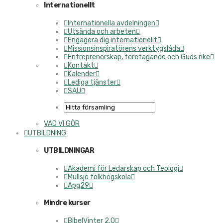
Internationellt
Internationella avdelningen
Utsända och arbeten
Engagera dig internationellt
Missionsinspiratörens verktygslåda
Entreprenörskap, företagande och Guds rike
Kontakt
Kalender
Lediga tjänster
SAU
VAD VI GÖR
UTBILDNING
UTBILDNINGAR
Akademi för Ledarskap och Teologi
Mullsjö folkhögskola
Apg29
Mindre kurser
BibelVinter 2.0