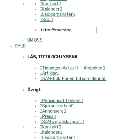
Kontakt
Kalender
Lediga tjänster
SAU
OM OSS
MER
LÄS, TITTA OCH LYSSNA
Tidningen Aktuellt + Årsboken
Artiklar
SAM-bok: För en tid som denna
Övrigt
Pensionsstiftelsen
Sjukhuskyrkan
Annonsera
Press
SAM:s grafiska profil
Kontakt
Kalender
Lediga tjänster