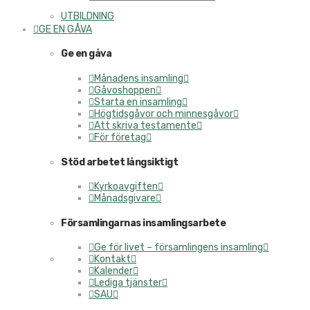
UTBILDNING
GE EN GÅVA
Ge en gåva
Månadens insamling
Gåvoshoppen
Starta en insamling
Högtidsgåvor och minnesgåvor
Att skriva testamente
För företag
Stöd arbetet långsiktigt
Kyrkoavgiften
Månadsgivare
Församlingarnas insamlingsarbete
Ge för livet – församlingens insamling
Kontakt
Kalender
Lediga tjänster
SAU