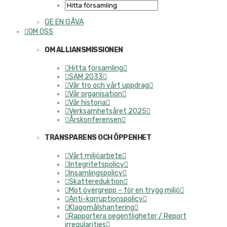
GE EN GÅVA
OM OSS
OM ALLIANSMISSIONEN
Hitta församling
SAM 2033
Vår tro och vårt uppdrag
Vår organisation
Vår historia
Verksamhetsåret 2025
Årskonferensen
TRANSPARENS OCH ÖPPENHET
Vårt miljöarbete
Integritetspolicy
Insamlingspolicy
Skattereduktion
Mot övergrepp – för en trygg miljö
Anti-korruptionspolicy
Klagomålshantering
Rapportera oegentligheter / Report
irregularities