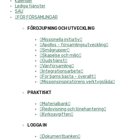
Kalender
Lediga tjänster
SAU
FÖR FÖRSAMLINGAR
FÖRDJUPNING OCH UTVECKLING
Missionella initiativ
Apollos – församlingsutveckling
Smågrupper
Skapelse och miljö
Gudstjänst
Vänförsamling
Integrationsarbete
För barns bästa – överallt
Missionsinspiratörens verktygslåda
PRAKTISKT
Materialbank
Redovisning och lönehantering
Kyrkoavgiften
LOGGA IN
Dokumentbanken