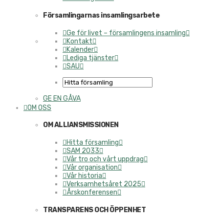
Församlingarnas insamlingsarbete
Ge för livet – församlingens insamling
Kontakt
Kalender
Lediga tjänster
SAU
GE EN GÅVA
OM OSS
OM ALLIANSMISSIONEN
Hitta församling
SAM 2033
Vår tro och vårt uppdrag
Vår organisation
Vår historia
Verksamhetsåret 2025
Årskonferensen
TRANSPARENS OCH ÖPPENHET