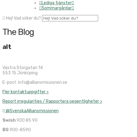
Lediga tjänster
Sommargårdar
Hej! Vad söker du?
The Blog
alt
Västra Storgatan 14
553 15 Jönköping
E-post: info@alliansmissionen.se
Fler kontaktuppgifter >
Report irregularities / Rapportera oegentligheter >
@SvenskaAlliansmissionen
Swish
900 85 90
BG
900-8590