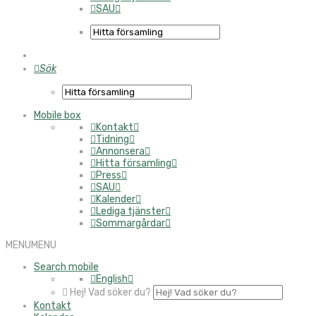
SAU
Sök
Mobile box
Kontakt
Tidning
Annonsera
Hitta församling
Press
SAU
Kalender
Lediga tjänster
Sommargårdar
MENU
MENU
Search mobile
English
Hej! Vad söker du?
Kontakt