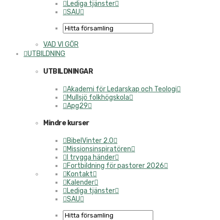
Lediga tjänster
SAU
VAD VI GÖR
UTBILDNING
UTBILDNINGAR
Akademi för Ledarskap och Teologi
Mullsjö folkhögskola
Apg29
Mindre kurser
BibelVinter 2.0
Missionsinspiratören
I trygga händer
Fortbildning för pastorer 2026
Kontakt
Kalender
Lediga tjänster
SAU