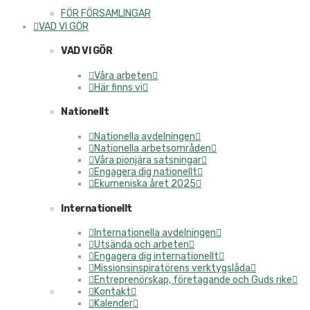
FÖR FÖRSAMLINGAR
VAD VI GÖR
VAD VI GÖR
Våra arbeten
Här finns vi
Nationellt
Nationella avdelningen
Nationella arbetsområden
Våra pionjära satsningar
Engagera dig nationellt
Ekumeniska året 2025
Internationellt
Internationella avdelningen
Utsända och arbeten
Engagera dig internationellt
Missionsinspiratörens verktygslåda
Entreprenörskap, företagande och Guds rike
Kontakt
Kalender