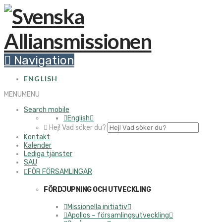
Navigation
ENGLISH
MENU
MENU
Search mobile
English
Hej! Vad söker du?
Kontakt
Kalender
Lediga tjänster
SAU
FÖR FÖRSAMLINGAR
FÖRDJUPNING OCH UTVECKLING
Missionella initiativ
Apollos – församlingsutveckling