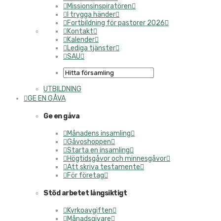
Missionsinspiratören
I trygga händer
Fortbildning för pastorer 2026
Kontakt
Kalender
Lediga tjänster
SAU
UTBILDNING
GE EN GÅVA
Ge en gåva
Månadens insamling
Gåvoshoppen
Starta en insamling
Högtidsgåvor och minnesgåvor
Att skriva testamente
För företag
Stöd arbetet långsiktigt
Kyrkoavgiften
Månadsgivare