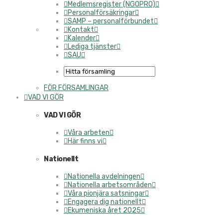
Medlemsregister (NGOPRO)
Personalförsäkringar
SAMP – personalförbundet
Kontakt
Kalender
Lediga tjänster
SAU
FÖR FÖRSAMLINGAR
VAD VI GÖR
VAD VI GÖR
Våra arbeten
Här finns vi
Nationellt
Nationella avdelningen
Nationella arbetsområden
Våra pionjära satsningar
Engagera dig nationellt
Ekumeniska året 2025