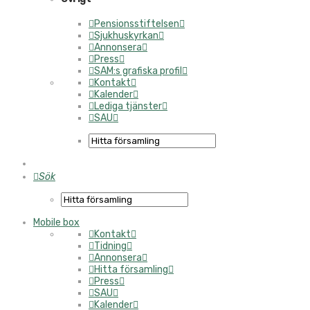
Pensionsstiftelsen
Sjukhuskyrkan
Annonsera
Press
SAM:s grafiska profil
Kontakt
Kalender
Lediga tjänster
SAU
Sök
Mobile box
Kontakt
Tidning
Annonsera
Hitta församling
Press
SAU
Kalender