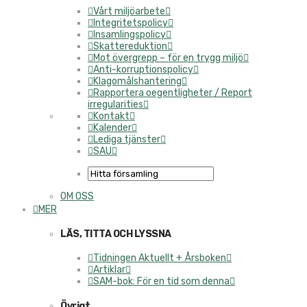
Vårt miljöarbete
Integritetspolicy
Insamlingspolicy
Skattereduktion
Mot övergrepp – för en trygg miljö
Anti-korruptionspolicy
Klagomålshantering
Rapportera oegentligheter / Report
irregularities
Kontakt
Kalender
Lediga tjänster
SAU
OM OSS
MER
LÄS, TITTA OCH LYSSNA
Tidningen Aktuellt + Årsboken
Artiklar
SAM-bok: För en tid som denna
Övrigt