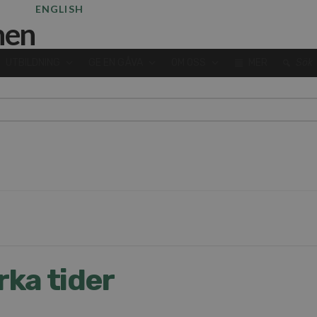
ENGLISH
UTBILDNING
GE EN GÅVA
OM OSS
MER
Sök
rka tider