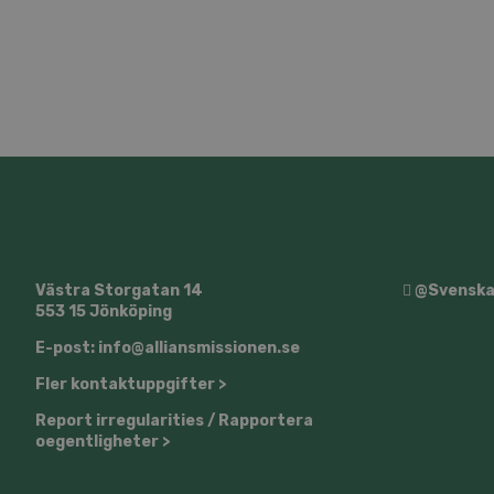
Västra Storgatan 14
@SvenskaA
553 15 Jönköping
E-post: info@alliansmissionen.se
Fler kontaktuppgifter >
Report irregularities / Rapportera
oegentligheter >