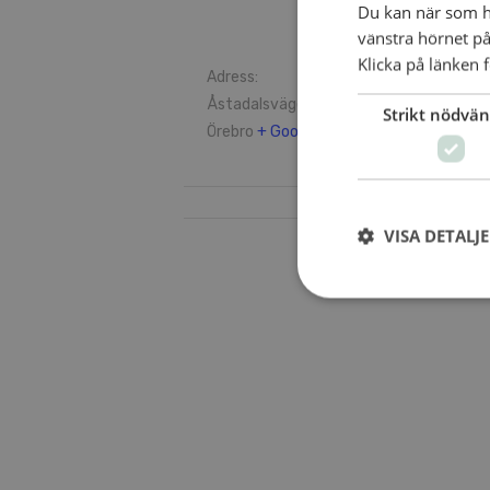
Du kan när som he
vänstra hörnet på
Klicka på länken f
Adress:
Åstadalsvägen 2
Strikt nödvän
Örebro
+ Google Map
VISA DETALJ