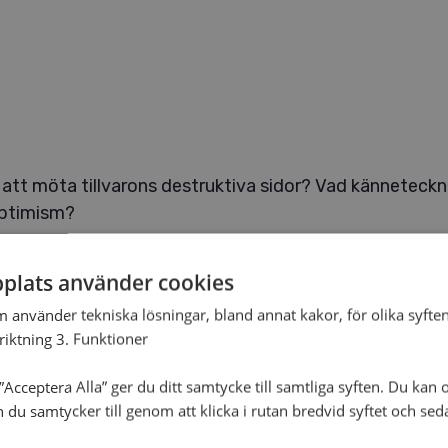
r att möta tillvarons destruktiva sidor? Vad känneteckn
 optimism?
iedag arrangerad av Örebro teologiska högskola (en de
plats använder cookies
.
m använder tekniska lösningar, bland annat kakor, för olika syften
nriktning 3. Funktioner
Acceptera Alla” ger du ditt samtycke till samtliga syften. Du kan o
n du samtycker till genom att klicka i rutan bredvid syftet och se