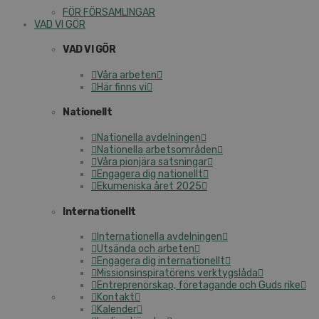
FÖR FÖRSAMLINGAR
VAD VI GÖR
VAD VI GÖR
Våra arbeten
Här finns vi
Nationellt
Nationella avdelningen
Nationella arbetsområden
Våra pionjära satsningar
Engagera dig nationellt
Ekumeniska året 2025
Internationellt
Internationella avdelningen
Utsända och arbeten
Engagera dig internationellt
Missionsinspiratörens verktygslåda
Entreprenörskap, företagande och Guds rike
Kontakt
Kalender