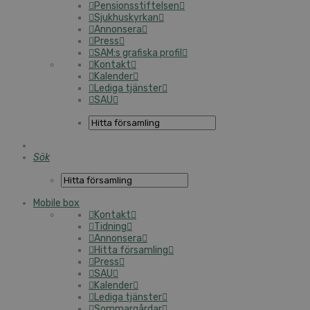
Pensionsstiftelsen
Sjukhuskyrkan
Annonsera
Press
SAM:s grafiska profil
Kontakt
Kalender
Lediga tjänster
SAU
Sök
Mobile box
Kontakt
Tidning
Annonsera
Hitta församling
Press
SAU
Kalender
Lediga tjänster
Sommargårdar