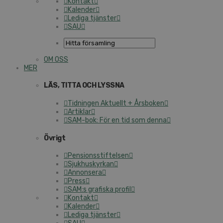
Kontakt
Kalender
Lediga tjänster
SAU
OM OSS
MER
LÄS, TITTA OCH LYSSNA
Tidningen Aktuellt + Årsboken
Artiklar
SAM-bok: För en tid som denna
Övrigt
Pensionsstiftelsen
Sjukhuskyrkan
Annonsera
Press
SAM:s grafiska profil
Kontakt
Kalender
Lediga tjänster