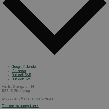
Google Kalender
iCalendar
Outlook 365
Outlook Live
Västra Storgatan 14
553 15 Jönköping
E-post: info@alliansmissionen.se
Fler kontaktuppgifter >