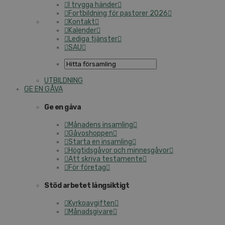
I trygga händer
Fortbildning för pastorer 2026
Kontakt
Kalender
Lediga tjänster
SAU
UTBILDNING
GE EN GÅVA
Ge en gåva
Månadens insamling
Gåvoshoppen
Starta en insamling
Högtidsgåvor och minnesgåvor
Att skriva testamente
För företag
Stöd arbetet långsiktigt
Kyrkoavgiften
Månadsgivare