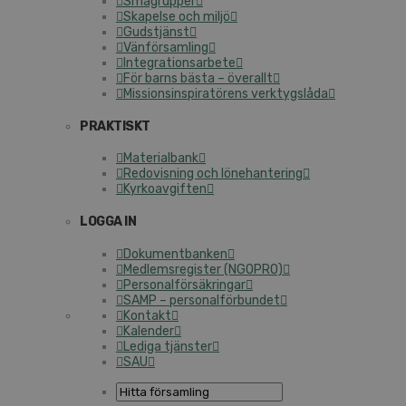
Smågrupper
Skapelse och miljö
Gudstjänst
Vänförsamling
Integrationsarbete
För barns bästa – överallt
Missionsinspiratörens verktygslåda
PRAKTISKT
Materialbank
Redovisning och lönehantering
Kyrkoavgiften
LOGGA IN
Dokumentbanken
Medlemsregister (NGOPRO)
Personalförsäkringar
SAMP – personalförbundet
Kontakt
Kalender
Lediga tjänster
SAU