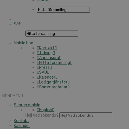
SAU
Sök
Mobile box
Kontakt
Tidning
Annonsera
Hitta församling
Press
SAU
Kalender
Lediga tjänster
Sommargårdar
MENU
MENU
Search mobile
English
Hej! Vad söker du?
Kontakt
Kalender