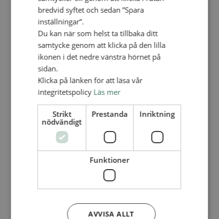
Personalförsäkringar
bredvid syftet och sedan ”Spara
SAMP – personalförbundet
inställningar”.
Kontakt
Kalender
Du kan när som helst ta tillbaka ditt
Lediga tjänster
samtycke genom att klicka på den lilla
SAU
ikonen i det nedre vänstra hörnet på
sidan.
FÖR FÖRSAMLINGAR
Klicka på länken för att läsa vår
VAD VI GÖR
integritetspolicy
Läs mer
VAD VI GÖR
Strikt
Prestanda
Inriktning
nödvändigt
Våra arbeten
Här finns vi
Nationellt
Funktioner
Nationella avdelningen
Nationella arbetsområden
Våra pionjära satsningar
Engagera dig nationellt
Ekumeniska året 2025
AVVISA ALLT
Internationellt