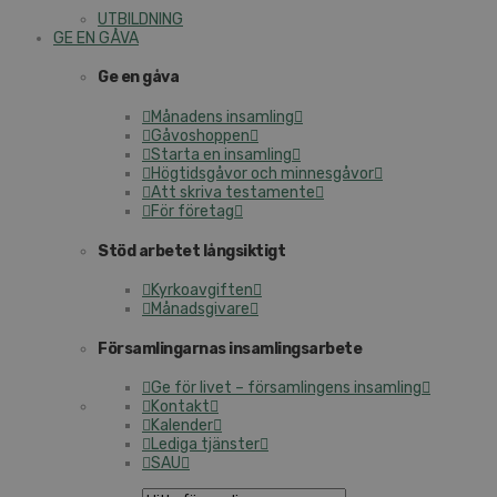
UTBILDNING
GE EN GÅVA
Ge en gåva
Månadens insamling
Gåvoshoppen
Starta en insamling
Högtidsgåvor och minnesgåvor
Att skriva testamente
För företag
Stöd arbetet långsiktigt
Kyrkoavgiften
Månadsgivare
Församlingarnas insamlingsarbete
Ge för livet – församlingens insamling
Kontakt
Kalender
Lediga tjänster
SAU