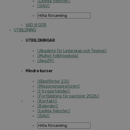
Lediga tjänster
SAU
VAD VI GÖR
UTBILDNING
UTBILDNINGAR
Akademi för Ledarskap och Teologi
Mullsjö folkhögskola
Apg29
Mindre kurser
BibelVinter 2.0
Missionsinspiratören
I trygga händer
Fortbildning för pastorer 2026
Kontakt
Kalender
Lediga tjänster
SAU