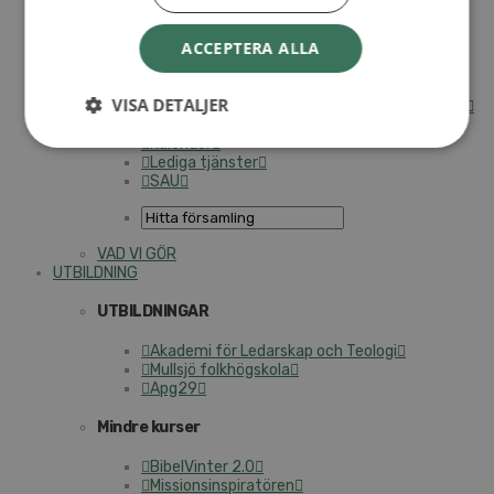
Internationella avdelningen
ACCEPTERA ALLA
Utsända och arbeten
Engagera dig internationellt
Missionsinspiratörens verktygslåda
VISA DETALJER
Entreprenörskap, företagande och Guds rike
Kontakt
Kalender
Lediga tjänster
SAU
VAD VI GÖR
UTBILDNING
UTBILDNINGAR
Akademi för Ledarskap och Teologi
Mullsjö folkhögskola
Apg29
Mindre kurser
BibelVinter 2.0
Missionsinspiratören