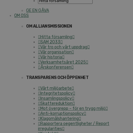
GE EN GÅVA
OM OSS
OM ALLIANSMISSIONEN
Hitta församling
SAM 2033
Vår tro och vårt uppdrag
Vår organisation
Vår historia
Verksamhetsåret 2025
Årskonferensen
TRANSPARENS OCH ÖPPENHET
Vårt miljöarbete
Integritetspolicy
Insamlingspolicy
Skattereduktion
Mot övergrepp – för en trygg miljö
Anti-korruptionspolicy
Klagomålshantering
Rapportera oegentligheter / Report
irregularities