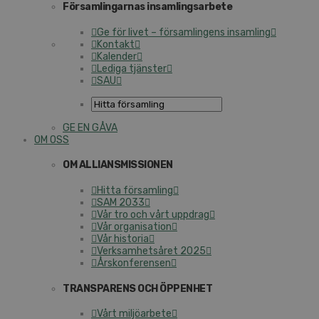
Församlingarnas insamlingsarbete
Ge för livet – församlingens insamling
Kontakt
Kalender
Lediga tjänster
SAU
GE EN GÅVA
OM OSS
OM ALLIANSMISSIONEN
Hitta församling
SAM 2033
Vår tro och vårt uppdrag
Vår organisation
Vår historia
Verksamhetsåret 2025
Årskonferensen
TRANSPARENS OCH ÖPPENHET
Vårt miljöarbete