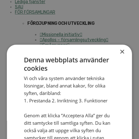
Lediga tjänster
SAU
FÖR FÖRSAMLINGAR
FÖRDJUPNING OCH UTVECKLING
Missionella initiativ
Apollos – församlingsutveckling
Smågrupper
×
Skapelse och miljö
Gudstjänst
Denna webbplats använder
Vänförsamling
Integrationsarbete
cookies
För barns bästa – överallt
Missionsinspiratörens verktygslåda
Vi och våra system använder tekniska
lösningar, bland annat kakor, för olika
PRAKTISKT
syften, däribland:
Materialbank
1. Prestanda 2. Inriktning 3. Funktioner
Redovisning och lönehantering
Kyrkoavgiften
Genom att klicka ”Acceptera Alla” ger du
LOGGA IN
ditt samtycke till samtliga syften. Du kan
också välja att uppge vilka syften du
Dokumentbanken
Medlemsregister (NGOPRO)
samtycker till genom att klicka i rutan