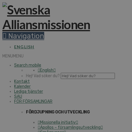
Navigation
ENGLISH
MENU
MENU
Search mobile
English
Hej! Vad söker du?
Kontakt
Kalender
Lediga tjänster
SAU
FÖR FÖRSAMLINGAR
FÖRDJUPNING OCH UTVECKLING
Missionella initiativ
Apollos – församlingsutveckling