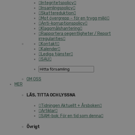
Integritetspolicy
Insamlingspolicy
Skattereduktion
Mot övergrepp – för en trygg miljö
Anti-korruptionspolicy
Klagomålshantering
Rapportera oegentligheter / Report
irregularities
Kontakt
Kalender
Lediga tjänster
SAU
OM OSS
MER
LÄS, TITTA OCH LYSSNA
Tidningen Aktuellt + Årsboken
Artiklar
SAM-bok: För en tid som denna
Övrigt