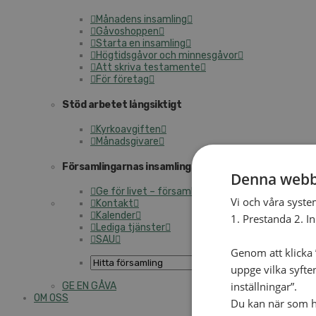
Månadens insamling
Gåvoshoppen
Starta en insamling
Högtidsgåvor och minnesgåvor
Att skriva testamente
För företag
Stöd arbetet långsiktigt
Kyrkoavgiften
Månadsgivare
Församlingarnas insamlingsarbete
Denna webb
Ge för livet – församlingens insamling
Vi och våra syste
Kontakt
Kalender
1. Prestanda 2. I
Lediga tjänster
SAU
Genom att klicka ”
uppge vilka syfte
inställningar”.
GE EN GÅVA
OM OSS
Du kan när som he