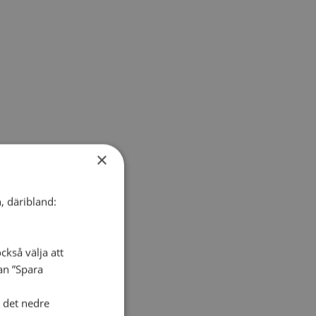
×
, däribland:
ckså välja att
dan ”Spara
i det nedre