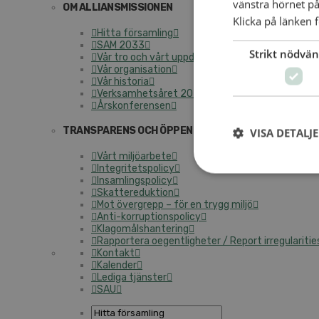
vänstra hörnet på
OM ALLIANSMISSIONEN
Klicka på länken f
Hitta församling
SAM 2033
Strikt nödvän
Vår tro och vårt uppdrag
Vår organisation
Vår historia
Verksamhetsåret 2025
Årskonferensen
TRANSPARENS OCH ÖPPENHET
VISA DETALJ
Vårt miljöarbete
Integritetspolicy
Insamlingspolicy
Skattereduktion
Mot övergrepp – för en trygg miljö
Anti-korruptionspolicy
Klagomålshantering
Rapportera oegentligheter / Report irregularitie
Kontakt
Kalender
Lediga tjänster
SAU