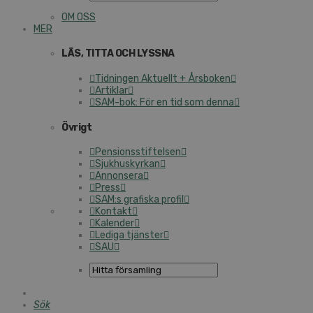
OM OSS
MER
LÄS, TITTA OCH LYSSNA
Tidningen Aktuellt + Årsboken
Artiklar
SAM-bok: För en tid som denna
Övrigt
Pensionsstiftelsen
Sjukhuskyrkan
Annonsera
Press
SAM:s grafiska profil
Kontakt
Kalender
Lediga tjänster
SAU
Sök