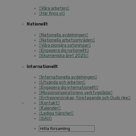
Våra arbeten
Här finns vi
Nationellt
Nationella avdelningen
Nationella arbetsområden
Våra pionjära satsningar
Engagera dig nationellt
Ekumeniska året 2025
Internationellt
Internationella avdelningen
Utsända och arbeten
Engagera dig internationellt
Missionsinspiratörens verktygslåda
Entreprenörskap, företagande och Guds rike
Kontakt
Kalender
Lediga tjänster
SAU