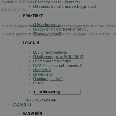
Swish
900 85 90
För barns bästa – överallt
Missionsinspiratörens verktygslåda
BG
900-8590
PRAKTISKT
Materialbank
Svenska Alliansmissionen är ett kristet trossamfund med 140 försa
Redovisning och lönehantering
Kyrkoavgiften
Vi vill tillsammans ta emot, formas av och gestalta Jesus Kristus i vä
LOGGA IN
Dokumentbanken
Medlemsregister (NGOPRO)
Personalförsäkringar
SAMP – personalförbundet
Kontakt
Kalender
Lediga tjänster
SAU
FÖR FÖRSAMLINGAR
VAD VI GÖR
VAD VI GÖR