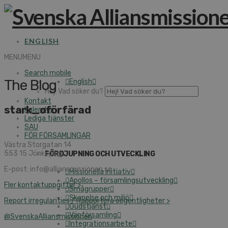
ENGLISH
MENU
MENU
Search mobile
The Blog
English
Hej! Vad söker du?
Kontakt
stark_oförfärad
Kalender
Lediga tjänster
SAU
FÖR FÖRSAMLINGAR
Västra Storgatan 14
553 15 Jönköping
FÖRDJUPNING OCH UTVECKLING
E-post: info@alliansmissionen.se
Missionella initiativ
Apollos – församlingsutveckling
Fler kontaktuppgifter >
Smågrupper
Skapelse och miljö
Report irregularities / Rapportera oegentligheter >
Gudstjänst
Vänförsamling
@SvenskaAlliansmissionen
Integrationsarbete