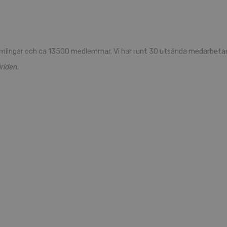
mlingar och ca 13500 medlemmar. Vi har runt 30 utsända medarbetare
rlden.