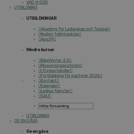
VAD VI GÖR
UTBILDNING
UTBILDNINGAR
Akademi för Ledarskap och Teologi
Mullsjö folkhögskola
Apg29
Mindre kurser
BibelVinter 2.0
Missionsinspiratören
I trygga händer
Fortbildning för pastorer 2026
Kontakt
Kalender
Lediga tjänster
SAU
UTBILDNING
GE EN GÅVA
Ge en gåva