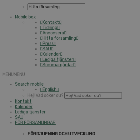
Mobile box
Kontakt
Tidning
Annonsera
Hitta församling
Press
SAU
Kalender
Lediga tjänster
Sommargårdar
MENU
MENU
Search mobile
English
Hej! Vad söker du?
Kontakt
Kalender
Lediga tjänster
SAU
FÖR FÖRSAMLINGAR
FÖRDJUPNING OCH UTVECKLING