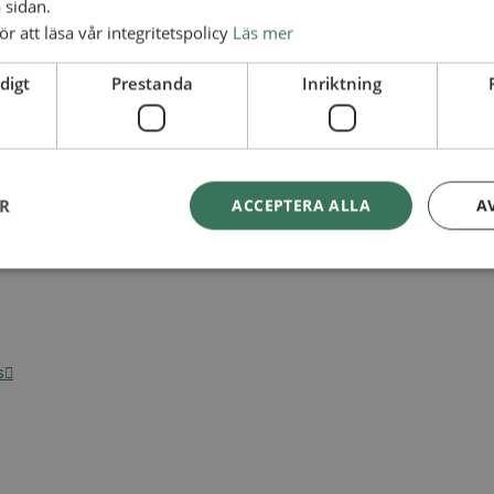
 sidan.
ör att läsa vår integritetspolicy
Läs mer
digt
Prestanda
Inriktning
ER
ACCEPTERA ALLA
A
s