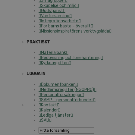
Smågrupper
Skapelse och miljö
Gudstjänst
Vänförsamling
Integrationsarbete
För barns bästa – överallt
Missionsinspiratörens verktygslåda
PRAKTISKT
Materialbank
Redovisning och lönehantering
Kyrkoavgiften
LOGGA IN
Dokumentbanken
Medlemsregister (NGOPRO)
Personalförsäkringar
SAMP – personalförbundet
Kontakt
Kalender
Lediga tjänster
SAU