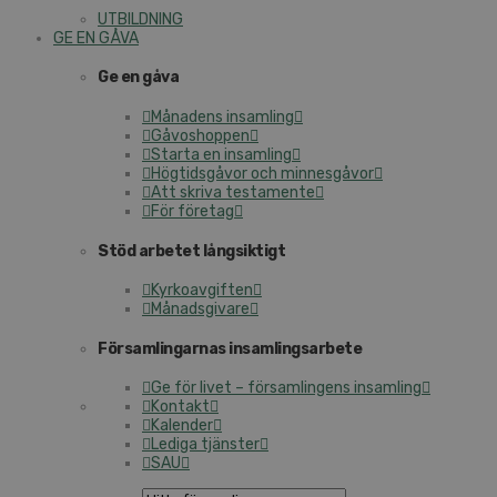
UTBILDNING
GE EN GÅVA
Ge en gåva
Månadens insamling
Gåvoshoppen
Starta en insamling
Högtidsgåvor och minnesgåvor
Att skriva testamente
För företag
Stöd arbetet långsiktigt
Kyrkoavgiften
Månadsgivare
Församlingarnas insamlingsarbete
Ge för livet – församlingens insamling
Kontakt
Kalender
Lediga tjänster
SAU