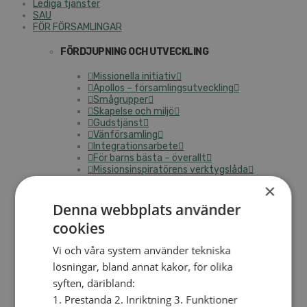
Lediga tjänster
SAU
FÖR FÖRSAMLINGAR
FÖRDJUPNING OCH UTVECKLING
Missionella initiativ
Apollos – församlingsutveckling
Smågrupper
Skapelse och miljö
Gudstjänst
Vänförsamling
Integrationsarbete
För barns bästa – överallt
Missionsinspiratörens verktygslåda
×
PRAKTISKT
Denna webbplats använder
Materialbank
cookies
Redovisning och lönehantering
Kyrkoavgiften
Vi och våra system använder tekniska
lösningar, bland annat kakor, för olika
LOGGA IN
syften, däribland:
Dokumentbanken
1. Prestanda 2. Inriktning 3. Funktioner
Medlemsregister (NGOPRO)