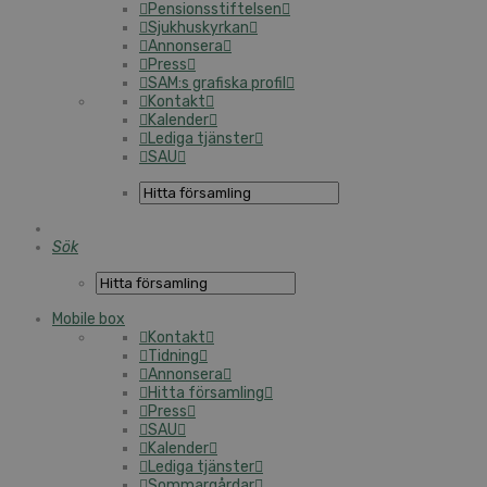
Pensionsstiftelsen
Sjukhuskyrkan
Annonsera
Press
SAM:s grafiska profil
Kontakt
Kalender
Lediga tjänster
SAU
Sök
Mobile box
Kontakt
Tidning
Annonsera
Hitta församling
Press
SAU
Kalender
Lediga tjänster
Sommargårdar