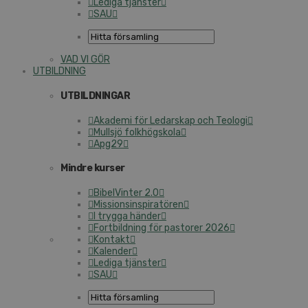
Lediga tjänster
SAU
VAD VI GÖR
UTBILDNING
UTBILDNINGAR
Akademi för Ledarskap och Teologi
Mullsjö folkhögskola
Apg29
Mindre kurser
BibelVinter 2.0
Missionsinspiratören
I trygga händer
Fortbildning för pastorer 2026
Kontakt
Kalender
Lediga tjänster
SAU