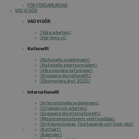
FÖR FÖRSAMLINGAR
VAD VI GÖR
VAD VI GÖR
Våra arbeten
Här finns vi
Nationellt
Nationella avdelningen
Nationella arbetsområden
Våra pionjära satsningar
Engagera dig nationellt
Ekumeniska året 2025
Internationellt
Internationella avdelningen
Utsända och arbeten
Engagera dig internationellt
Missionsinspiratörens verktygslåda
Entreprenörskap, företagande och Guds rike
Kontakt
Kalender