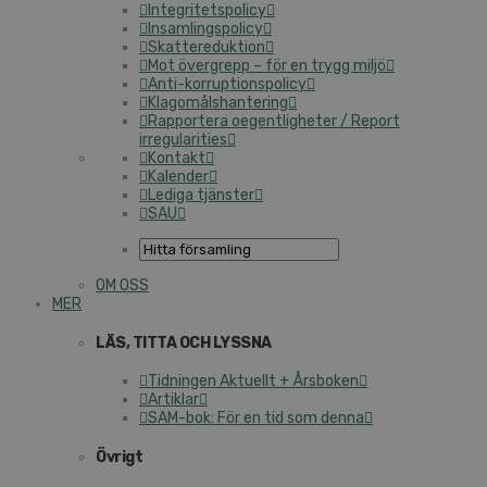
Integritetspolicy
Insamlingspolicy
Skattereduktion
Mot övergrepp – för en trygg miljö
Anti-korruptionspolicy
Klagomålshantering
Rapportera oegentligheter / Report
irregularities
Kontakt
Kalender
Lediga tjänster
SAU
OM OSS
MER
LÄS, TITTA OCH LYSSNA
Tidningen Aktuellt + Årsboken
Artiklar
SAM-bok: För en tid som denna
Övrigt