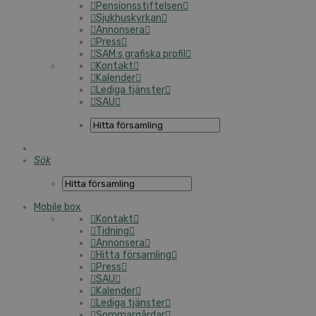
Pensionsstiftelsen
Sjukhuskyrkan
Annonsera
Press
SAM:s grafiska profil
Kontakt
Kalender
Lediga tjänster
SAU
Sök
Mobile box
Kontakt
Tidning
Annonsera
Hitta församling
Press
SAU
Kalender
Lediga tjänster
Sommargårdar