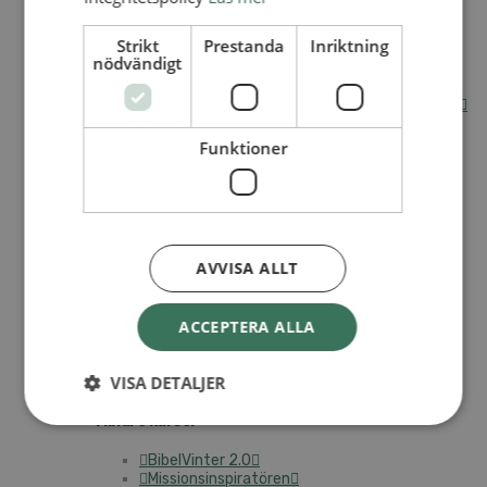
Internationella avdelningen
Strikt
Prestanda
Inriktning
Utsända och arbeten
nödvändigt
Engagera dig internationellt
Missionsinspiratörens verktygslåda
Entreprenörskap, företagande och Guds rike
Kontakt
Kalender
Funktioner
Lediga tjänster
SAU
VAD VI GÖR
AVVISA ALLT
UTBILDNING
UTBILDNINGAR
ACCEPTERA ALLA
Akademi för Ledarskap och Teologi
Mullsjö folkhögskola
VISA DETALJER
Apg29
Mindre kurser
BibelVinter 2.0
Missionsinspiratören