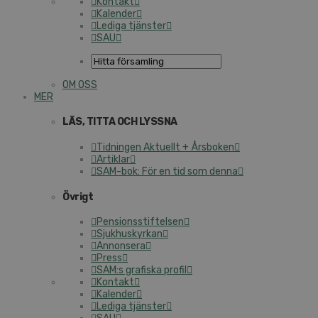
Kontakt
Kalender
Lediga tjänster
SAU
OM OSS
MER
LÄS, TITTA OCH LYSSNA
Tidningen Aktuellt + Årsboken
Artiklar
SAM-bok: För en tid som denna
Övrigt
Pensionsstiftelsen
Sjukhuskyrkan
Annonsera
Press
SAM:s grafiska profil
Kontakt
Kalender
Lediga tjänster