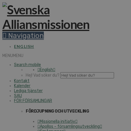
Navigation
ENGLISH
MENU
MENU
Search mobile
English
Hej! Vad söker du?
Kontakt
Kalender
Lediga tjänster
SAU
FÖR FÖRSAMLINGAR
FÖRDJUPNING OCH UTVECKLING
Missionella initiativ
Apollos – församlingsutveckling