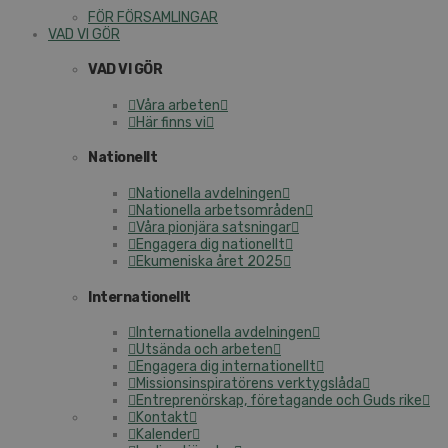
FÖR FÖRSAMLINGAR
VAD VI GÖR
VAD VI GÖR
Våra arbeten
Här finns vi
Nationellt
Nationella avdelningen
Nationella arbetsområden
Våra pionjära satsningar
Engagera dig nationellt
Ekumeniska året 2025
Internationellt
Internationella avdelningen
Utsända och arbeten
Engagera dig internationellt
Missionsinspiratörens verktygslåda
Entreprenörskap, företagande och Guds rike
Kontakt
Kalender