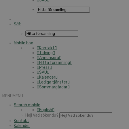
SAU
Sök
Mobile box
Kontakt
Tidning
Annonsera
Hitta församling
Press
SAU
Kalender
Lediga tjänster
Sommargårdar
MENU
MENU
Search mobile
English
Hej! Vad söker du?
Kontakt
Kalender