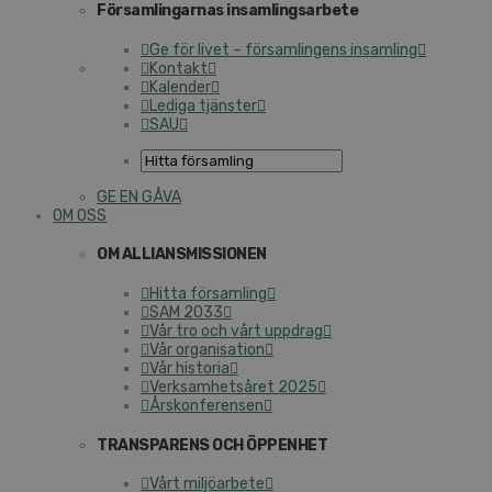
Församlingarnas insamlingsarbete
Ge för livet – församlingens insamling
Kontakt
Kalender
Lediga tjänster
SAU
GE EN GÅVA
OM OSS
OM ALLIANSMISSIONEN
Hitta församling
SAM 2033
Vår tro och vårt uppdrag
Vår organisation
Vår historia
Verksamhetsåret 2025
Årskonferensen
TRANSPARENS OCH ÖPPENHET
Vårt miljöarbete