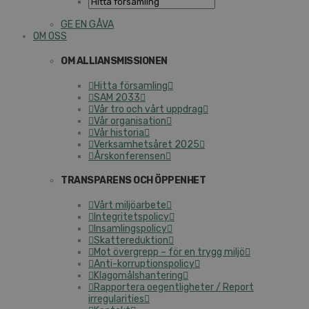
GE EN GÅVA
OM OSS
OM ALLIANSMISSIONEN
Hitta församling
SAM 2033
Vår tro och vårt uppdrag
Vår organisation
Vår historia
Verksamhetsåret 2025
Årskonferensen
TRANSPARENS OCH ÖPPENHET
Vårt miljöarbete
Integritetspolicy
Insamlingspolicy
Skattereduktion
Mot övergrepp – för en trygg miljö
Anti-korruptionspolicy
Klagomålshantering
Rapportera oegentligheter / Report
irregularities