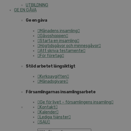
UTBILDNING
GE EN GÅVA
Ge en gåva
Månadens insamling
Gåvoshoppen
Starta en insamling
Högtidsgåvor och minnesgåvor
Att skriva testamente
För företag
Stöd arbetet långsiktigt
Kyrkoavgiften
Månadsgivare
Församlingarnas insamlingsarbete
Ge för livet – församlingens insamling
Kontakt
Kalender
Lediga tjänster
SAU