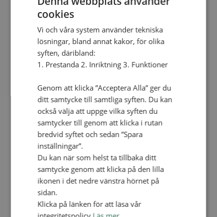
Denna webbplats använder
Personalförsäkringar
cookies
SAMP – personalförbundet
Kontakt
Vi och våra system använder tekniska
Kalender
Lediga tjänster
lösningar, bland annat kakor, för olika
SAU
syften, däribland:
1. Prestanda 2. Inriktning 3. Funktioner
FÖR FÖRSAMLINGAR
VAD VI GÖR
Genom att klicka ”Acceptera Alla” ger du
ditt samtycke till samtliga syften. Du kan
VAD VI GÖR
också välja att uppge vilka syften du
Våra arbeten
samtycker till genom att klicka i rutan
Här finns vi
bredvid syftet och sedan ”Spara
inställningar”.
Nationellt
Du kan när som helst ta tillbaka ditt
Nationella avdelningen
samtycke genom att klicka på den lilla
Nationella arbetsområden
Våra pionjära satsningar
ikonen i det nedre vänstra hörnet på
Engagera dig nationellt
sidan.
Ekumeniska året 2025
Klicka på länken för att läsa vår
Internationellt
integritetspolicy
Läs mer