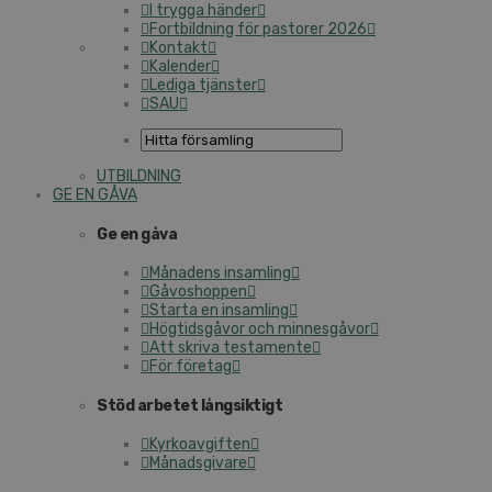
I trygga händer
Fortbildning för pastorer 2026
Kontakt
Kalender
Lediga tjänster
SAU
UTBILDNING
GE EN GÅVA
Ge en gåva
Månadens insamling
Gåvoshoppen
Starta en insamling
Högtidsgåvor och minnesgåvor
Att skriva testamente
För företag
Stöd arbetet långsiktigt
Kyrkoavgiften
Månadsgivare