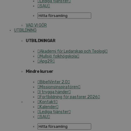
Lediga tjänster
SAU
VAD VI GÖR
UTBILDNING
UTBILDNINGAR
Akademi för Ledarskap och Teologi
Mullsjö folkhögskola
Apg29
Mindre kurser
BibelVinter 2.0
Missionsinspiratören
I trygga händer
Fortbildning för pastorer 2026
Kontakt
Kalender
Lediga tjänster
SAU