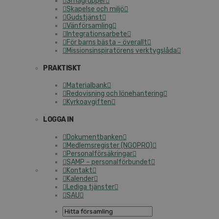
Smågrupper
Skapelse och miljö
Gudstjänst
Vänförsamling
Integrationsarbete
För barns bästa – överallt
Missionsinspiratörens verktygslåda
PRAKTISKT
Materialbank
Redovisning och lönehantering
Kyrkoavgiften
LOGGA IN
Dokumentbanken
Medlemsregister (NGOPRO)
Personalförsäkringar
SAMP – personalförbundet
Kontakt
Kalender
Lediga tjänster
SAU