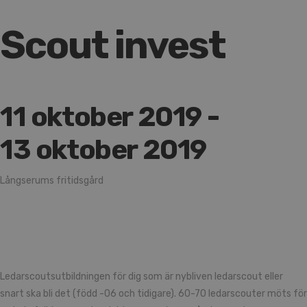
Scout invest
11 oktober 2019
-
13 oktober 2019
Långserums fritidsgård
Ledarscoutsutbildningen för dig som är nybliven ledarscout eller
snart ska bli det (född -06 och tidigare). 60-70 ledarscouter möts för