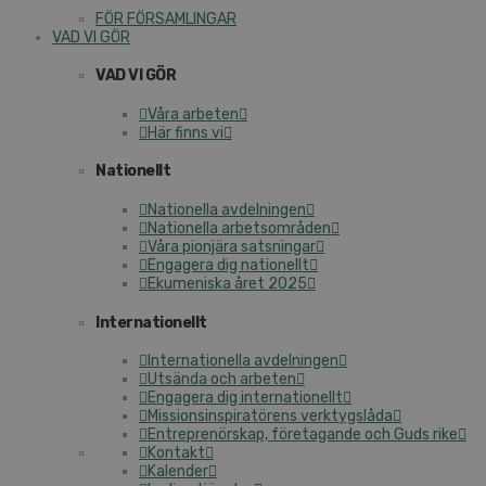
FÖR FÖRSAMLINGAR
VAD VI GÖR
VAD VI GÖR
Våra arbeten
Här finns vi
Nationellt
Nationella avdelningen
Nationella arbetsområden
Våra pionjära satsningar
Engagera dig nationellt
Ekumeniska året 2025
Internationellt
Internationella avdelningen
Utsända och arbeten
Engagera dig internationellt
Missionsinspiratörens verktygslåda
Entreprenörskap, företagande och Guds rike
Kontakt
Kalender