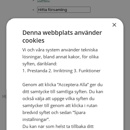
SAU
×
Sök
Denna webbplats använder
cookies
Mobile box
Kontakt
Vi och våra system använder tekniska
Tidning
lösningar, bland annat kakor, för olika
Annonsera
syften, däribland:
Hitta församling
Press
1. Prestanda 2. Inriktning 3. Funktioner
SAU
Kalender
Lediga tjänster
Genom att klicka ”Acceptera Alla” ger du
Sommargårdar
ditt samtycke till samtliga syften. Du kan
MENU
MENU
också välja att uppge vilka syften du
samtycker till genom att klicka i rutan
Search mobile
English
bredvid syftet och sedan ”Spara
Hej! Vad söker du?
inställningar”.
Kontakt
Du kan när som helst ta tillbaka ditt
Kalender