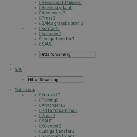
Pensionsstiftelsen
Sjukhuskyrkan
Annonsera
Press
SAM:s grafiska profil
Kontakt
Kalender
Lediga tjänster
SAU
Sök
Mobile box
Kontakt
Tidning
Annonsera
Hitta församling
Press
SAU
Kalender
Lediga tjänster
Sommargårdar