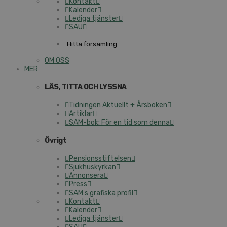
Kontakt
Kalender
Lediga tjänster
SAU
OM OSS
MER
LÄS, TITTA OCH LYSSNA
Tidningen Aktuellt + Årsboken
Artiklar
SAM-bok: För en tid som denna
Övrigt
Pensionsstiftelsen
Sjukhuskyrkan
Annonsera
Press
SAM:s grafiska profil
Kontakt
Kalender
Lediga tjänster