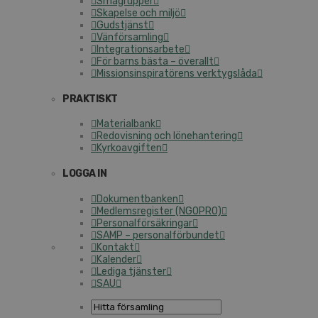
Smågrupper
Skapelse och miljö
Gudstjänst
Vänförsamling
Integrationsarbete
För barns bästa – överallt
Missionsinspiratörens verktygslåda
PRAKTISKT
Materialbank
Redovisning och lönehantering
Kyrkoavgiften
LOGGA IN
Dokumentbanken
Medlemsregister (NGOPRO)
Personalförsäkringar
SAMP – personalförbundet
Kontakt
Kalender
Lediga tjänster
SAU