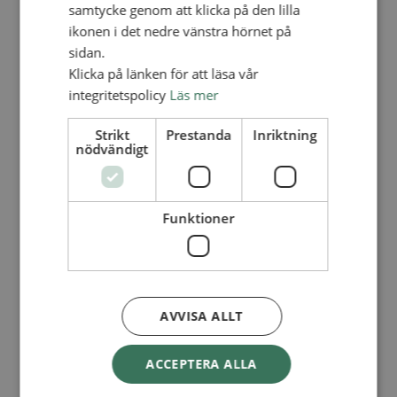
Lediga tjänster
samtycke genom att klicka på den lilla
SAU
ikonen i det nedre vänstra hörnet på
FÖR FÖRSAMLINGAR
sidan.
FÖRDJUPNING OCH UTVECKLING
Klicka på länken för att läsa vår
integritetspolicy
Läs mer
Missionella initiativ
Apollos – församlingsutveckling
Smågrupper
Strikt
Prestanda
Inriktning
Skapelse och miljö
nödvändigt
Gudstjänst
Vänförsamling
Integrationsarbete
För barns bästa – överallt
Funktioner
Missionsinspiratörens verktygslåda
PRAKTISKT
Materialbank
Redovisning och lönehantering
Kyrkoavgiften
AVVISA ALLT
LOGGA IN
ACCEPTERA ALLA
Dokumentbanken
Medlemsregister (NGOPRO)