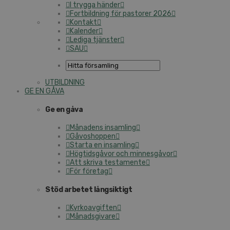
I trygga händer
Fortbildning för pastorer 2026
Kontakt
Kalender
Lediga tjänster
SAU
UTBILDNING
GE EN GÅVA
Ge en gåva
Månadens insamling
Gåvoshoppen
Starta en insamling
Högtidsgåvor och minnesgåvor
Att skriva testamente
För företag
Stöd arbetet långsiktigt
Kyrkoavgiften
Månadsgivare