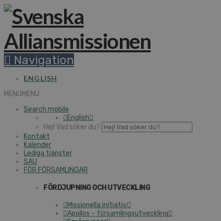
Navigation
ENGLISH
MENU
MENU
Search mobile
English
Hej! Vad söker du?
Kontakt
Kalender
Lediga tjänster
SAU
FÖR FÖRSAMLINGAR
FÖRDJUPNING OCH UTVECKLING
Missionella initiativ
Apollos – församlingsutveckling