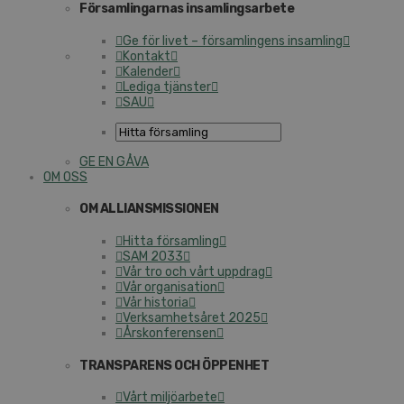
Församlingarnas insamlingsarbete
Ge för livet – församlingens insamling
Kontakt
Kalender
Lediga tjänster
SAU
GE EN GÅVA
OM OSS
OM ALLIANSMISSIONEN
Hitta församling
SAM 2033
Vår tro och vårt uppdrag
Vår organisation
Vår historia
Verksamhetsåret 2025
Årskonferensen
TRANSPARENS OCH ÖPPENHET
Vårt miljöarbete