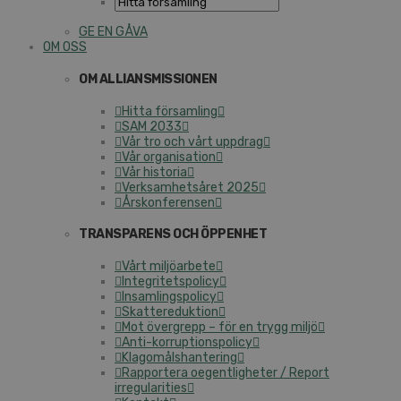
GE EN GÅVA
OM OSS
OM ALLIANSMISSIONEN
Hitta församling
SAM 2033
Vår tro och vårt uppdrag
Vår organisation
Vår historia
Verksamhetsåret 2025
Årskonferensen
TRANSPARENS OCH ÖPPENHET
Vårt miljöarbete
Integritetspolicy
Insamlingspolicy
Skattereduktion
Mot övergrepp – för en trygg miljö
Anti-korruptionspolicy
Klagomålshantering
Rapportera oegentligheter / Report
irregularities