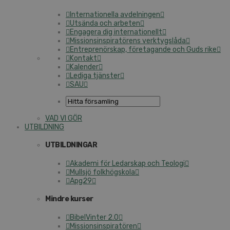
Internationella avdelningen
Utsända och arbeten
Engagera dig internationellt
Missionsinspiratörens verktygslåda
Entreprenörskap, företagande och Guds rike
Kontakt
Kalender
Lediga tjänster
SAU
VAD VI GÖR
UTBILDNING
UTBILDNINGAR
Akademi för Ledarskap och Teologi
Mullsjö folkhögskola
Apg29
Mindre kurser
BibelVinter 2.0
Missionsinspiratören