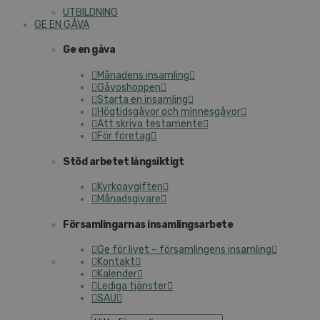
UTBILDNING
GE EN GÅVA
Ge en gåva
Månadens insamling
Gåvoshoppen
Starta en insamling
Högtidsgåvor och minnesgåvor
Att skriva testamente
För företag
Stöd arbetet långsiktigt
Kyrkoavgiften
Månadsgivare
Församlingarnas insamlingsarbete
Ge för livet – församlingens insamling
Kontakt
Kalender
Lediga tjänster
SAU