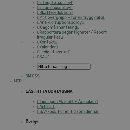
Integritetspolicy
Insamlingspolicy
Skattereduktion
Mot övergrepp – för en trygg miljö
Anti-korruptionspolicy
Klagomålshantering
Rapportera oegentligheter / Report
irregularities
Kontakt
Kalender
Lediga tjänster
SAU
OM OSS
MER
LÄS, TITTA OCH LYSSNA
Tidningen Aktuellt + Årsboken
Artiklar
SAM-bok: För en tid som denna
Övrigt