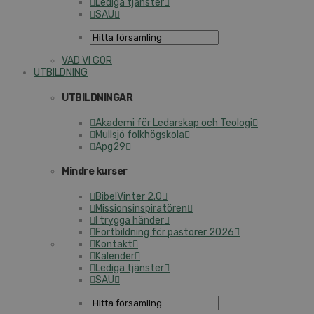
Lediga tjänster
SAU
VAD VI GÖR
UTBILDNING
UTBILDNINGAR
Akademi för Ledarskap och Teologi
Mullsjö folkhögskola
Apg29
Mindre kurser
BibelVinter 2.0
Missionsinspiratören
I trygga händer
Fortbildning för pastorer 2026
Kontakt
Kalender
Lediga tjänster
SAU