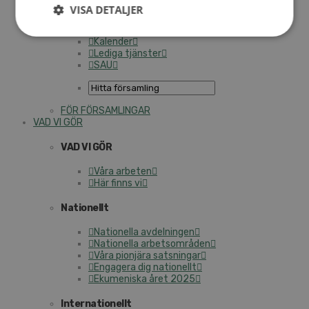
Personalförsäkringar
VISA DETALJER
SAMP – personalförbundet
Kontakt
Kalender
Lediga tjänster
SAU
FÖR FÖRSAMLINGAR
VAD VI GÖR
VAD VI GÖR
Våra arbeten
Här finns vi
Nationellt
Nationella avdelningen
Nationella arbetsområden
Våra pionjära satsningar
Engagera dig nationellt
Ekumeniska året 2025
Internationellt