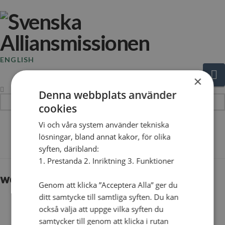
ENGLISH
N
×
Denna webbplats använder
Hej!
cookies
Vad
Vi och våra system använder tekniska
söker
The Blog
lösningar, bland annat kakor, för olika
du?
syften, däribland:
1. Prestanda 2. Inriktning 3. Funktioner
webbbild_familjelager
Genom att klicka ”Acceptera Alla” ger du
ditt samtycke till samtliga syften. Du kan
också välja att uppge vilka syften du
samtycker till genom att klicka i rutan