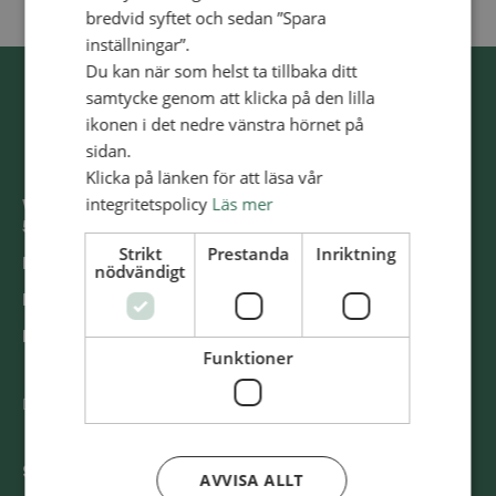
bredvid syftet och sedan ”Spara
inställningar”.
Du kan när som helst ta tillbaka ditt
samtycke genom att klicka på den lilla
ikonen i det nedre vänstra hörnet på
sidan.
Klicka på länken för att läsa vår
integritetspolicy
Läs mer
Västra Storgatan 14
553 15 Jönköping
Strikt
Prestanda
Inriktning
E-post: info@alliansmissionen.se
nödvändigt
Fler kontaktuppgifter >
Report irregularities / Rapportera oegentligheter >
Funktioner
@SvenskaAlliansmissionen
Swish
900 85 90
AVVISA ALLT