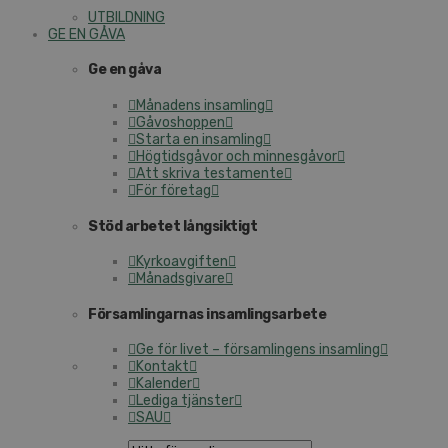
UTBILDNING
GE EN GÅVA
Ge en gåva
Månadens insamling
Gåvoshoppen
Starta en insamling
Högtidsgåvor och minnesgåvor
Att skriva testamente
För företag
Stöd arbetet långsiktigt
Kyrkoavgiften
Månadsgivare
Församlingarnas insamlingsarbete
Ge för livet – församlingens insamling
Kontakt
Kalender
Lediga tjänster
SAU