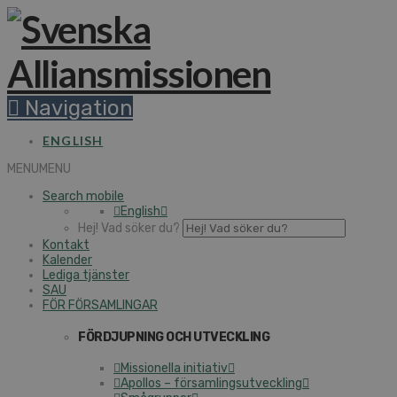
Navigation
ENGLISH
MENU
MENU
Search mobile
English
Hej! Vad söker du?
Kontakt
Kalender
Lediga tjänster
SAU
FÖR FÖRSAMLINGAR
FÖRDJUPNING OCH UTVECKLING
Missionella initiativ
Apollos – församlingsutveckling