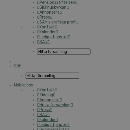
Pensionsstiftelsen
Sjukhuskyrkan
Annonsera
Press
SAM:s grafiska profil
Kontakt
Kalender
Lediga tjänster
SAU
Sök
Mobile box
Kontakt
Tidning
Annonsera
Hitta församling
Press
SAU
Kalender
Lediga tjänster
Sommargårdar