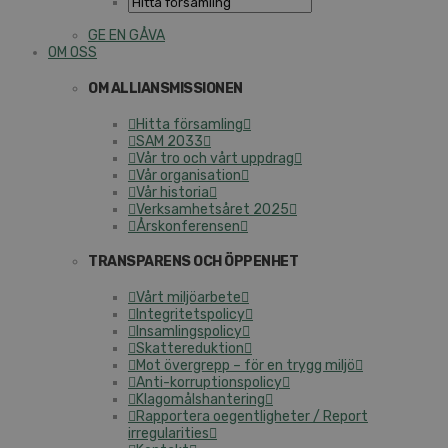
GE EN GÅVA
OM OSS
OM ALLIANSMISSIONEN
Hitta församling
SAM 2033
Vår tro och vårt uppdrag
Vår organisation
Vår historia
Verksamhetsåret 2025
Årskonferensen
TRANSPARENS OCH ÖPPENHET
Vårt miljöarbete
Integritetspolicy
Insamlingspolicy
Skattereduktion
Mot övergrepp – för en trygg miljö
Anti-korruptionspolicy
Klagomålshantering
Rapportera oegentligheter / Report
irregularities