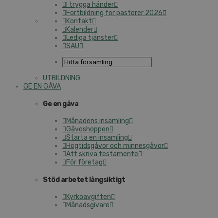
I trygga händer
Fortbildning för pastorer 2026
Kontakt
Kalender
Lediga tjänster
SAU
UTBILDNING
GE EN GÅVA
Ge en gåva
Månadens insamling
Gåvoshoppen
Starta en insamling
Högtidsgåvor och minnesgåvor
Att skriva testamente
För företag
Stöd arbetet långsiktigt
Kyrkoavgiften
Månadsgivare