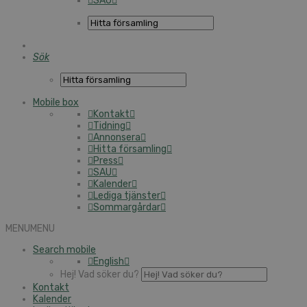
SAU
Sök
Mobile box
Kontakt
Tidning
Annonsera
Hitta församling
Press
SAU
Kalender
Lediga tjänster
Sommargårdar
MENU
MENU
Search mobile
English
Hej! Vad söker du?
Kontakt
Kalender