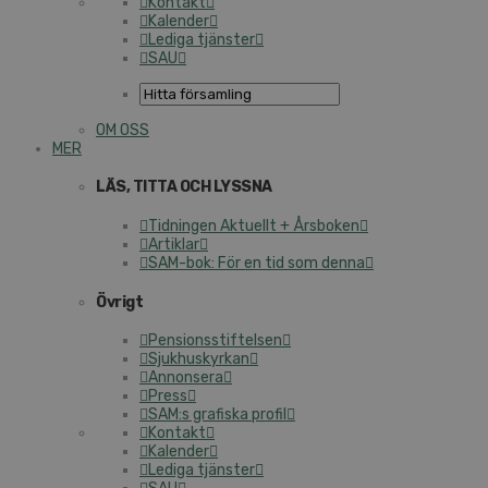
Kontakt
Kalender
Lediga tjänster
SAU
OM OSS
MER
LÄS, TITTA OCH LYSSNA
Tidningen Aktuellt + Årsboken
Artiklar
SAM-bok: För en tid som denna
Övrigt
Pensionsstiftelsen
Sjukhuskyrkan
Annonsera
Press
SAM:s grafiska profil
Kontakt
Kalender
Lediga tjänster