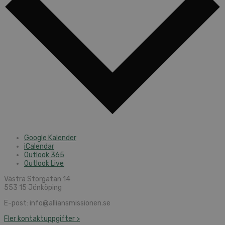
Google Kalender
iCalendar
Outlook 365
Outlook Live
Västra Storgatan 14
553 15 Jönköping
E-post: info@alliansmissionen.se
Fler kontaktuppgifter >