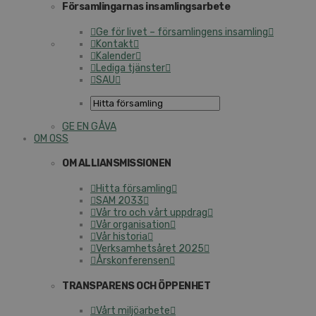
Församlingarnas insamlingsarbete
Ge för livet – församlingens insamling
Kontakt
Kalender
Lediga tjänster
SAU
GE EN GÅVA
OM OSS
OM ALLIANSMISSIONEN
Hitta församling
SAM 2033
Vår tro och vårt uppdrag
Vår organisation
Vår historia
Verksamhetsåret 2025
Årskonferensen
TRANSPARENS OCH ÖPPENHET
Vårt miljöarbete