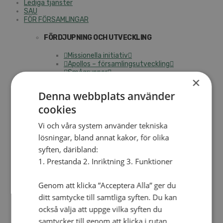
Lediga tjänster
SAU
FÖR FÖRSAMLINGAR
FÖRDJUPNING OCH UTVECKLING
Missionella initiativ
Apollos – församlingsutveckling
Smågrupper
×
Skapelse och miljö
Gudstjänst
Denna webbplats använder
Vänförsamling
Integrationsarbete
cookies
För barns bästa – överallt
Missionsinspiratörens verktygslåda
Vi och våra system använder tekniska
lösningar, bland annat kakor, för olika
PRAKTISKT
syften, däribland:
Materialbank
1. Prestanda 2. Inriktning 3. Funktioner
Redovisning och lönehantering
Kyrkoavgiften
Genom att klicka ”Acceptera Alla” ger du
LOGGA IN
ditt samtycke till samtliga syften. Du kan
också välja att uppge vilka syften du
Dokumentbanken
Medlemsregister (NGOPRO)
samtycker till genom att klicka i rutan