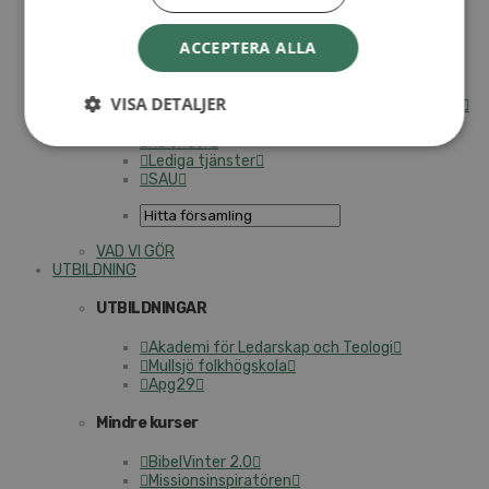
Internationella avdelningen
ACCEPTERA ALLA
Utsända och arbeten
Engagera dig internationellt
Missionsinspiratörens verktygslåda
VISA DETALJER
Entreprenörskap, företagande och Guds rike
Kontakt
Kalender
Lediga tjänster
SAU
VAD VI GÖR
UTBILDNING
UTBILDNINGAR
Akademi för Ledarskap och Teologi
Mullsjö folkhögskola
Apg29
Mindre kurser
BibelVinter 2.0
Missionsinspiratören