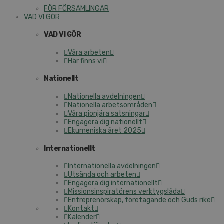
FÖR FÖRSAMLINGAR
VAD VI GÖR
VAD VI GÖR
Våra arbeten
Här finns vi
Nationellt
Nationella avdelningen
Nationella arbetsområden
Våra pionjära satsningar
Engagera dig nationellt
Ekumeniska året 2025
Internationellt
Internationella avdelningen
Utsända och arbeten
Engagera dig internationellt
Missionsinspiratörens verktygslåda
Entreprenörskap, företagande och Guds rike
Kontakt
Kalender