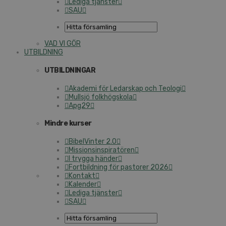
Lediga tjänster
SAU
VAD VI GÖR
UTBILDNING
UTBILDNINGAR
Akademi för Ledarskap och Teologi
Mullsjö folkhögskola
Apg29
Mindre kurser
BibelVinter 2.0
Missionsinspiratören
I trygga händer
Fortbildning för pastorer 2026
Kontakt
Kalender
Lediga tjänster
SAU