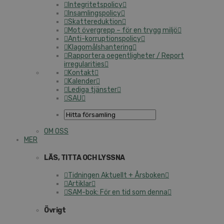
Integritetspolicy
Insamlingspolicy
Skattereduktion
Mot övergrepp – för en trygg miljö
Anti-korruptionspolicy
Klagomålshantering
Rapportera oegentligheter / Report
irregularities
Kontakt
Kalender
Lediga tjänster
SAU
OM OSS
MER
LÄS, TITTA OCH LYSSNA
Tidningen Aktuellt + Årsboken
Artiklar
SAM-bok: För en tid som denna
Övrigt