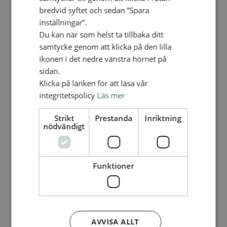
Personalförsäkringar
bredvid syftet och sedan ”Spara
SAMP – personalförbundet
inställningar”.
Kontakt
Kalender
Du kan när som helst ta tillbaka ditt
Lediga tjänster
samtycke genom att klicka på den lilla
SAU
ikonen i det nedre vänstra hörnet på
sidan.
FÖR FÖRSAMLINGAR
Klicka på länken för att läsa vår
VAD VI GÖR
integritetspolicy
Läs mer
VAD VI GÖR
Strikt
Prestanda
Inriktning
nödvändigt
Våra arbeten
Här finns vi
Nationellt
Funktioner
Nationella avdelningen
Nationella arbetsområden
Våra pionjära satsningar
Engagera dig nationellt
Ekumeniska året 2025
AVVISA ALLT
Internationellt