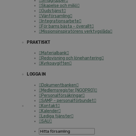
Smågrupper
Skapelse och miljö
Gudstjänst
Vänförsamling
Integrationsarbete
För barns bästa – överallt
Missionsinspiratörens verktygslåda
PRAKTISKT
Materialbank
Redovisning och lönehantering
Kyrkoavgiften
LOGGA IN
Dokumentbanken
Medlemsregister (NGOPRO)
Personalförsäkringar
SAMP – personalförbundet
Kontakt
Kalender
Lediga tjänster
SAU