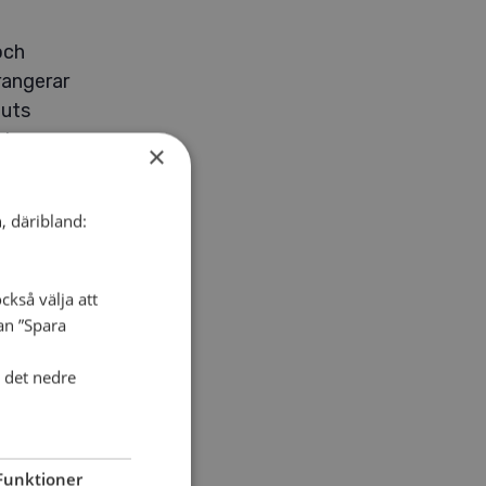
och
rangerar
outs
ärkena
×
, däribland:
ckså välja att
dan ”Spara
i det nedre
Funktioner