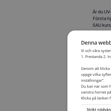
Är du UV
Första h
SAU kurse
arbetsom
och elit
Denna webb
Läs mer
Vi och våra syste
1. Prestanda 2. I
Genom att klicka ”
Lägg
uppge vilka syfte
inställningar”.
Du kan när som he
vänstra hörnet på
Adress:
Klicka på länken f
Bankery
Strikt nödvän