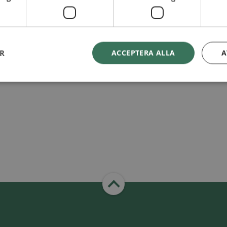
ER
ACCEPTERA ALLA
A