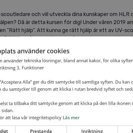
-scoutledare och vill utveckla dina kunskaper om HLR 
jälpen? Då är detta kursen för dig! Under våren 2019 ar
n ”Rätt hjälp”. Att kunna ge rätt hjälp är ett av UV-sc
råden, och första hjälpen ingår bland annat i stjärnm
märket.
plats använder cookies
 om kursen här
m använder tekniska lösningar, bland annat kakor, för olika syften
nriktning 3. Funktioner
Acceptera Alla” ger du ditt samtycke till samtliga syften. Du kan o
 till i kalender
n du samtycker till genom att klicka i rutan bredvid syftet och se
lst ta tillbaka ditt samtycke genom att klicka på den lilla ikonen 
 sidan.
ör att läsa vår integritetspolicy
Läs mer
d
+ Google Map
digt
Prestanda
Inriktning