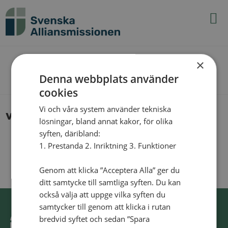
N
v
g
t
×
The Blog
Denna webbplats använder
cookies
Vi och våra system använder tekniska
ver­nis­sage
lösningar, bland annat kakor, för olika
syften, däribland:
1. Prestanda 2. Inriktning 3. Funktioner
Genom att klicka ”Acceptera Alla” ger du
ditt samtycke till samtliga syften. Du kan
också välja att uppge vilka syften du
samtycker till genom att klicka i rutan
bredvid syftet och sedan ”Spara