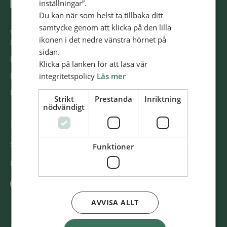
inställningar”.
Du kan när som helst ta tillbaka ditt
samtycke genom att klicka på den lilla
Västra Storgatan 14
ikonen i det nedre vänstra hörnet på
553 15 Jönköping
sidan.
E-post: info@​alliansmissionen.​se
Klicka på länken för att läsa vår
integritetspolicy
Läs mer
Fler kon­takt­upp­gif­ter >
Report ir­re­gu­la­ri­ti­es / Rap­por­te­ra oe­gent­lig­he­ter >
Strikt
Prestanda
Inriktning
nödvändigt
@SvenskaAl­li­ans­mis­sio­nen
Swish
900 85 90
Funktioner
BG
900-8590
AVVISA ALLT