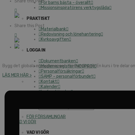
Share this Post
För barns bästa – överallt
Missionsinspiratörens verktygslåda
PRAKTISKT
Share this Post
Materialbank
Redovisning och lönehantering
Kyrkoavgiften
LOGGA IN
Dokumentbanken
Bygg det globala engagemanget i församlingen! En kurs i tre delar o
Medlemsregister (NGOPRO)
Personalförsäkringar
LÄS MER HÄR >
SAMP – personalförbundet
Kontakt
Kalender
Lediga tjänster
SAU
FÖR FÖRSAMLINGAR
VAD VI GÖR
VAD VI GÖR