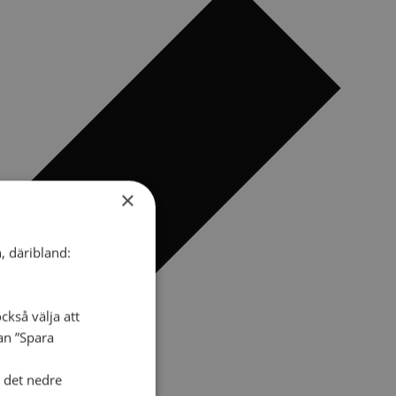
×
, däribland:
ckså välja att
dan ”Spara
i det nedre