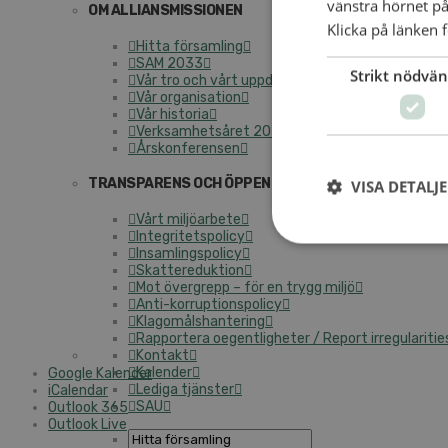
vänstra hörnet på
OM ALLIANSMISSIONEN
Klicka på länken f
Hitta församling
SAM 2033
Strikt nödvän
Vår tro och vårt uppdrag
Vår organisation
Vår historia
Verksamhetsåret 2025
Årskonferensen
TRANSPARENS OCH ÖPPENHET
VISA DETALJ
Vårt miljöarbete
Integritetspolicy
Insamlingspolicy
Skattereduktion
Mot övergrepp – för en trygg miljö
Anti-korruptionspolicy
Klagomålshantering
Rapportera oegentligheter / Report irregularitie
Kontakt
Kalender
Google Kalender
Lediga tjänster
iCalendar
SAU
Outlook 365
Outlook Live