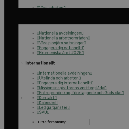
Våra arbeten
Här finns vi
Nationellt
Nationella avdelningen
Nationella arbetsområden
Våra pionjära satsningar
Engagera dig nationellt
Ekumeniska året 2025
Internationellt
Internationella avdelningen
Utsända och arbeten
Engagera dig internationellt
Missionsinspiratörens verktygslåda
Entreprenörskap, företagande och Guds rike
Kontakt
Kalender
Lediga tjänster
SAU