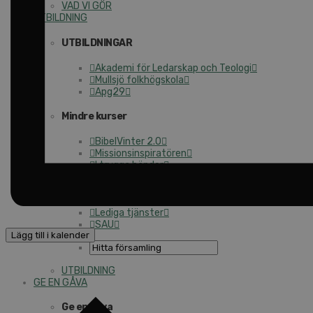
VAD VI GÖR
UTBILDNING
UTBILDNINGAR
Akademi för Ledarskap och Teologi
Mullsjö folkhögskola
Apg29
Mindre kurser
BibelVinter 2.0
Missionsinspiratören
I trygga händer
Fortbildning för pastorer 2026
Kontakt
Kalender
Lediga tjänster
SAU
Lägg till i kalender
UTBILDNING
GE EN GÅVA
Ge en gåva