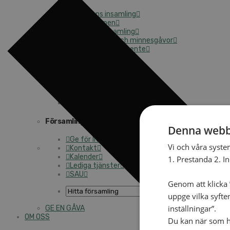
Månadens insamling
Gåvoshoppen
Starta en insamling
Högtidsgåvor och minnesgåvor
Att skriva testamente
För företag
Stöd arbetet långsiktigt
Kyrkoavgiften
Månadsgivare
Församlingarnas insamlingsarbete
Denna webb
Ge för livet – församlingens insamling
Vi och våra syste
Kontakt
Kalender
1. Prestanda 2. I
Lediga tjänster
SAU
Genom att klicka ”
uppge vilka syfte
inställningar”.
GE EN GÅVA
OM OSS
Du kan när som he