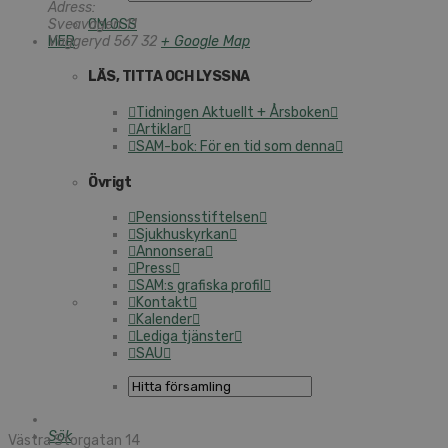
Adress:
Sveavägen 11
OM OSS
MER
Vaggeryd
567 32
+ Google Map
LÄS, TITTA OCH LYSSNA
Tidningen Aktuellt + Årsboken
Artiklar
SAM-bok: För en tid som denna
Övrigt
Pensionsstiftelsen
Sjukhuskyrkan
Annonsera
Press
SAM:s grafiska profil
Kontakt
Kalender
Lediga tjänster
SAU
Sök
Västra Storgatan 14