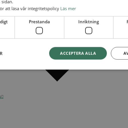
 sidan.
ör att läsa vår integritetspolicy
Läs mer
digt
Prestanda
Inriktning
ER
ACCEPTERA ALLA
A
s