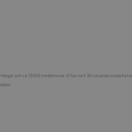
mlingar och ca 13500 medlemmar. Vi har runt 30 utsända medarbetare
rlden.