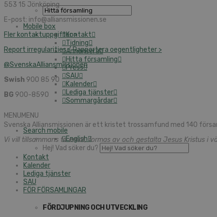
553 15 Jönköping
E-post: info@alliansmissionen.se
Mobile box
Fler kontaktuppgifter >
Kontakt
Tidning
Report irregularities / Rapportera oegentligheter >
Annonsera
Hitta församling
@SvenskaAlliansmissionen
Press
SAU
Swish
900 85 90
Kalender
Lediga tjänster
BG
900-8590
Sommargårdar
MENU
MENU
Svenska Alliansmissionen är ett kristet trossamfund med 140 försa
Search mobile
English
Vi vill tillsammans ta emot, formas av och gestalta Jesus Kristus i vä
Hej! Vad söker du?
Kontakt
Kalender
Lediga tjänster
SAU
FÖR FÖRSAMLINGAR
FÖRDJUPNING OCH UTVECKLING