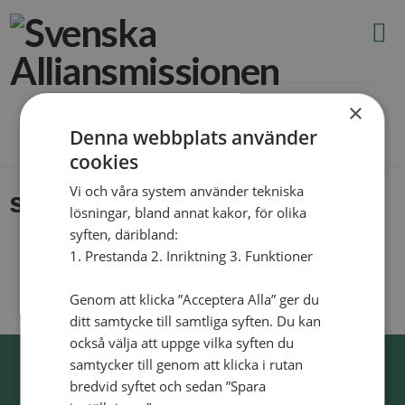
N
v
g
t
×
The Blog
Denna webbplats använder
cookies
Vi och våra system använder tekniska
SAM­P_­da­gar_23
lösningar, bland annat kakor, för olika
syften, däribland:
1. Prestanda 2. Inriktning 3. Funktioner
Genom att klicka ”Acceptera Alla” ger du
ditt samtycke till samtliga syften. Du kan
också välja att uppge vilka syften du
samtycker till genom att klicka i rutan
bredvid syftet och sedan ”Spara