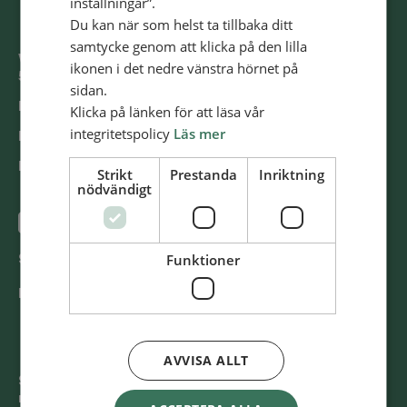
inställningar”.
Du kan när som helst ta tillbaka ditt
samtycke genom att klicka på den lilla
Västra Storgatan 14
ikonen i det nedre vänstra hörnet på
553 15 Jönköping
sidan.
E-post: info@​alliansmissionen.​se
Klicka på länken för att läsa vår
integritetspolicy
Läs mer
Fler kon­takt­upp­gif­ter >
Report ir­re­gu­la­ri­ti­es / Rap­por­te­ra oe­gent­lig­he­ter >
Strikt
Prestanda
Inriktning
nödvändigt
@SvenskaAl­li­ans­mis­sio­nen
Funktioner
Swish
900 85 90
BG
900-8590
AVVISA ALLT
Svenska Al­li­ans­mis­sio­nen är ett kristet tros­sam­fund
med 140 för­sam­ling­ar och ca 13500 medlemmar. Vi har