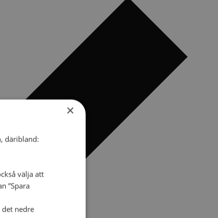
×
, däribland:
ckså välja att
dan ”Spara
i det nedre