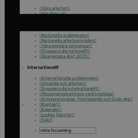
Våra arbeten
Här finns vi
Nationellt
Nationella avdelningen
Nationella arbetsområden
Våra pionjära satsningar
Engagera dig nationellt
Ekumeniska året 2025
Internationellt
Internationella avdelningen
Utsända och arbeten
Engagera dig internationellt
Missionsinspiratörens verktygslåda
Entreprenörskap, företagande och Guds rike
Kontakt
Kalender
Lediga tjänster
SAU