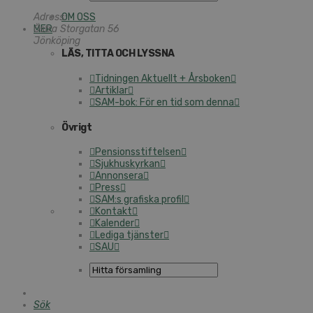
Adress:
OM OSS
MER
Östra Storgatan 56
Jönköping
LÄS, TITTA OCH LYSSNA
Tidningen Aktuellt + Årsboken
Artiklar
SAM-bok: För en tid som denna
Övrigt
Pensionsstiftelsen
Sjukhuskyrkan
Annonsera
Press
SAM:s grafiska profil
Kontakt
Kalender
Lediga tjänster
SAU
Sök