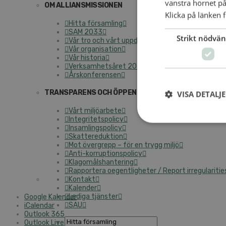
vänstra hörnet på
OM ALLIANSMISSIONEN
Klicka på länken f
Hitta församling
SAM 2033
Strikt nödvän
Vår tro och vårt uppdrag
Vår organisation
Vår historia
Verksamhetsåret 2025
Årskonferensen
TRANSPARENS OCH ÖPPENHET
VISA DETALJ
Vårt miljöarbete
Integritetspolicy
Insamlingspolicy
Skattereduktion
Mot övergrepp – för en trygg miljö
Anti-korruptionspolicy
Klagomålshantering
Rapportera oegentligheter / Report irregularitie
Kontakt
Kalender
Lediga tjänster
Google Kalender
SAU
iCalendar
Outlook 365
Outlook Live