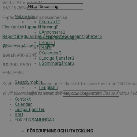
Västra Storgatan 14
553 15 Jönköping
Mobile box
E-post: info@alliansmissionen.se
Kontakt
Fler kontaktuppgifter >
Tidning
Annonsera
Report irregularities / Rapportera oegentligheter >
Hitta församling
Press
@SvenskaAlliansmissionen
SAU
Kalender
Swish
900 85 90
Lediga tjänster
Sommargårdar
BG
900-8590
MENU
MENU
Search mobile
Svenska Alliansmissionen är ett kristet trossamfund med 140 försa
English
Vi vill tillsammans ta emot, formas av och gestalta Jesus Kristus i vä
Hej! Vad söker du?
Kontakt
Kalender
Lediga tjänster
SAU
FÖR FÖRSAMLINGAR
FÖRDJUPNING OCH UTVECKLING