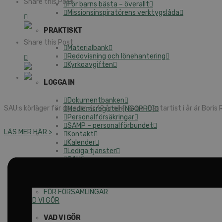
Share this Post
För barns bästa – överallt
Missionsinspiratörens verktygslåda
PRAKTISKT
Share this Post
Materialbank
Redovisning och lönehantering
Kyrkoavgiften
LOGGA IN
Dokumentbanken
SAU:s körläger för dig som är 12 år eller äldre. Gästartist i år är Boris
Medlemsregister (NGOPRO)
Personalförsäkringar
SAMP – personalförbundet
LÄS MER HÄR >
Kontakt
Kalender
Lediga tjänster
SAU
FÖR FÖRSAMLINGAR
VAD VI GÖR
VAD VI GÖR