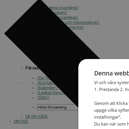
Månadens insamling
Gåvoshoppen
Starta en insamling
Högtidsgåvor och minnesgåvor
Att skriva testamente
För företag
Stöd arbetet långsiktigt
Kyrkoavgiften
Månadsgivare
Församlingarnas insamlingsarbete
Denna webb
Ge för livet – församlingens insamling
Vi och våra syste
Kontakt
Kalender
1. Prestanda 2. I
Lediga tjänster
SAU
Genom att klicka ”
uppge vilka syfte
inställningar”.
GE EN GÅVA
OM OSS
Du kan när som he