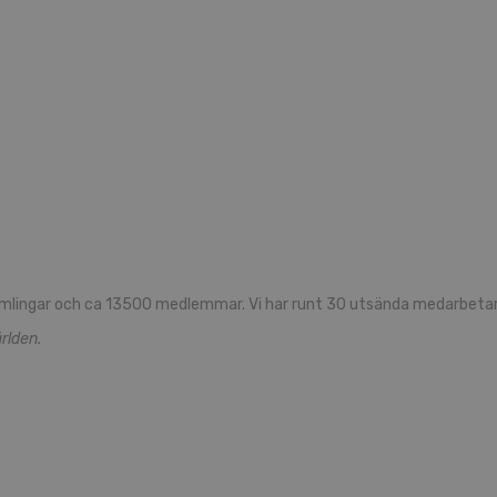
mlingar och ca 13500 medlemmar. Vi har runt 30 utsända medarbetare
rlden.