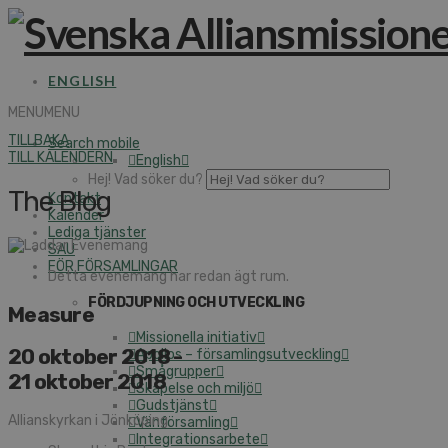
ENGLISH
MENU
MENU
TILLBAKA
Search mobile
TILL KALENDERN
English
Hej! Vad söker du?
The Blog
Kontakt
Kalender
Lediga tjänster
SAU
FÖR FÖRSAMLINGAR
Detta evenemang har redan ägt rum.
FÖRDJUPNING OCH UTVECKLING
Measure
Missionella initiativ
20 oktober 2018
-
Apollos – församlingsutveckling
Smågrupper
21 oktober 2018
Skapelse och miljö
Gudstjänst
Allianskyrkan i Jönköping
Vänförsamling
Integrationsarbete