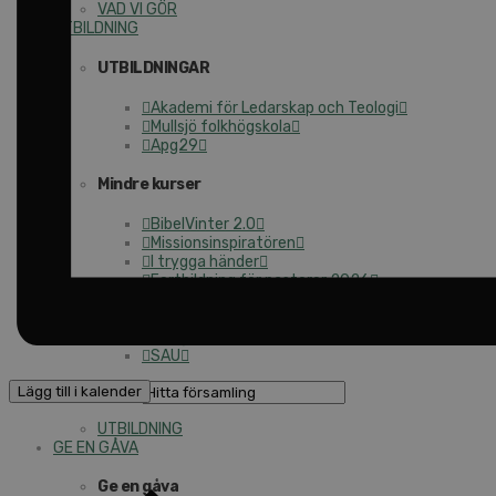
VAD VI GÖR
UTBILDNING
UTBILDNINGAR
Akademi för Ledarskap och Teologi
Mullsjö folkhögskola
Apg29
Mindre kurser
BibelVinter 2.0
Missionsinspiratören
I trygga händer
Fortbildning för pastorer 2026
Kontakt
Kalender
Lediga tjänster
SAU
Lägg till i kalender
UTBILDNING
GE EN GÅVA
Ge en gåva