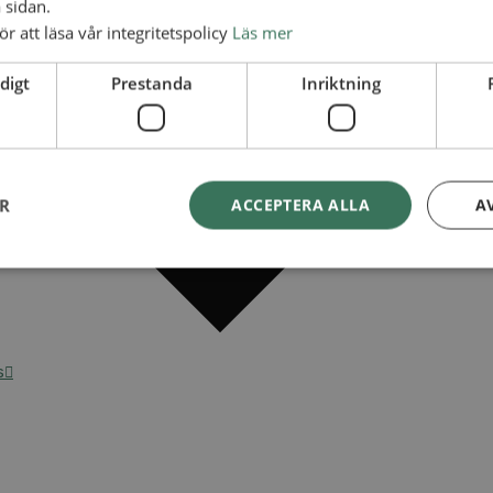
 sidan.
ör att läsa vår integritetspolicy
Läs mer
digt
Prestanda
Inriktning
ER
ACCEPTERA ALLA
A
s