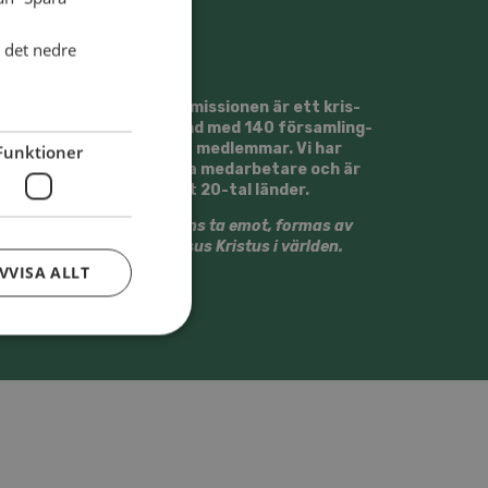
i det nedre
Svens­ka Al­li­ans­mis­sio­nen är ett kris­
tet tros­sam­fund med 140 för­sam­ling­
ar och ca 13500 med­lem­mar. Vi har
Funktioner
runt 30 ut­sän­da med­ar­be­ta­re och är
verk­sam­ma i ett 20-tal län­der.
Vi vill till­sam­mans ta emot, for­mas av
och ge­stal­ta Jesus Kristus i värl­den.
VVISA ALLT