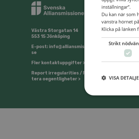
inställningar”.
Du kan när som he
vänstra hörnet på
Klicka på länken f
Väst­ra Stor­ga­tan 14
@Svens
553 15 Jön­kö­ping
Strikt nödvän
E-post: info@​all​ians​miss​ione​n.​
se
Fler kon­takt­upp­gif­ter >
Re­port ir­re­gu­la­ri­ti­es / Rap­por­
VISA DETALJ
te­ra oe­gent­lig­he­ter >