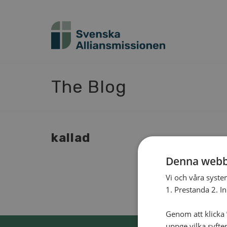
The Blog
kal­lad
Denna webb
Vi och våra syste
1. Prestanda 2. I
Genom att klicka ”
uppge vilka syfte