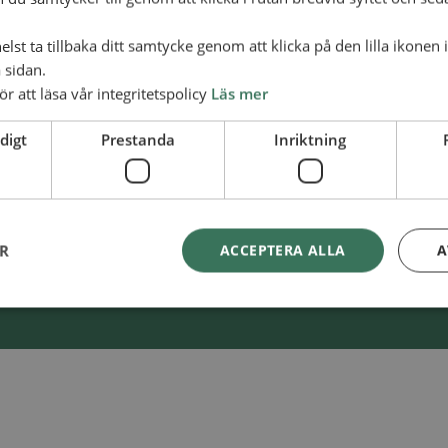
lst ta tillbaka ditt samtycke genom att klicka på den lilla ikonen 
 sidan.
ör att läsa vår integritetspolicy
Läs mer
Swish
900 85 90
kaAl­li­ans­mis­sio­nen
digt
Prestanda
Inriktning
BG
900-8590
ER
ACCEPTERA ALLA
A