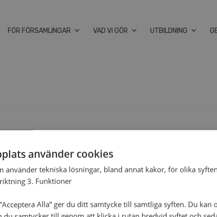
FÖR FÖR­SAM­LING­AR
VAD VI GÖR
UT­BILD­NING
G
plats använder cookies
m använder tekniska lösningar, bland annat kakor, för olika syften
nriktning 3. Funktioner
Acceptera Alla” ger du ditt samtycke till samtliga syften. Du kan o
n du samtycker till genom att klicka i rutan bredvid syftet och se