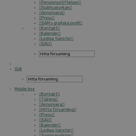
Pensionsstiftelsen
Sjukhuskyrkan
Annonsera
Press
SAM:s grafiska profil
Kontakt
Kalender
Lediga tjänster
SAU
Sök
Mobile box
Kontakt
Tidning
Annonsera
Hitta församling
Press
SAU
Kalender
Lediga tjänster
Sommargårdar