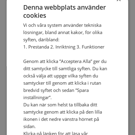
Personalförsäkringar
Denna webbplats använder
SAMP – personalförbundet
Kontakt
cookies
Kalender
Lediga tjänster
Vi och våra system använder tekniska
SAU
lösningar, bland annat kakor, för olika
syften, däribland:
1. Prestanda 2. Inriktning 3. Funktioner
FÖR FÖRSAMLINGAR
VAD VI GÖR
Genom att klicka ”Acceptera Alla” ger du
VAD VI GÖR
ditt samtycke till samtliga syften. Du kan
Våra arbeten
också välja att uppge vilka syften du
Här finns vi
samtycker till genom att klicka i rutan
bredvid syftet och sedan ”Spara
Nationellt
inställningar”.
Nationella avdelningen
Du kan när som helst ta tillbaka ditt
Nationella arbetsområden
samtycke genom att klicka på den lilla
Våra pionjära satsningar
Engagera dig nationellt
ikonen i det nedre vänstra hörnet på
Ekumeniska året 2025
sidan.
Internationellt
Klicka på länken för att läsa vår