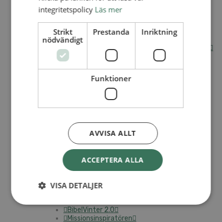
integritetspolicy
Läs mer
Internationella avdelningen
Utsända och arbeten
Strikt
Prestanda
Inriktning
Engagera dig internationellt
nödvändigt
Missionsinspiratörens verktygslåda
Entreprenörskap, företagande och Guds rike
Kontakt
Kalender
Lediga tjänster
Funktioner
SAU
VAD VI GÖR
UTBILDNING
AVVISA ALLT
UTBILDNINGAR
Akademi för Ledarskap och Teologi
ACCEPTERA ALLA
Mullsjö folkhögskola
Apg29
VISA DETALJER
Mindre kurser
BibelVinter 2.0
Missionsinspiratören