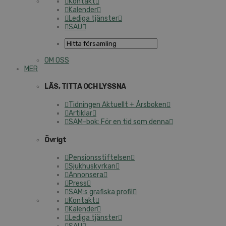
Kontakt
Kalender
Lediga tjänster
SAU
OM OSS
MER
LÄS, TITTA OCH LYSSNA
Tidningen Aktuellt + Årsboken
Artiklar
SAM-bok: För en tid som denna
Övrigt
Pensionsstiftelsen
Sjukhuskyrkan
Annonsera
Press
SAM:s grafiska profil
Kontakt
Kalender
Lediga tjänster