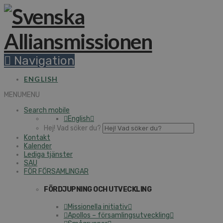
Navigation
ENGLISH
MENU
MENU
Search mobile
English
Hej! Vad söker du?
Kontakt
Kalender
Lediga tjänster
SAU
FÖR FÖRSAMLINGAR
FÖRDJUPNING OCH UTVECKLING
Missionella initiativ
Apollos – församlingsutveckling