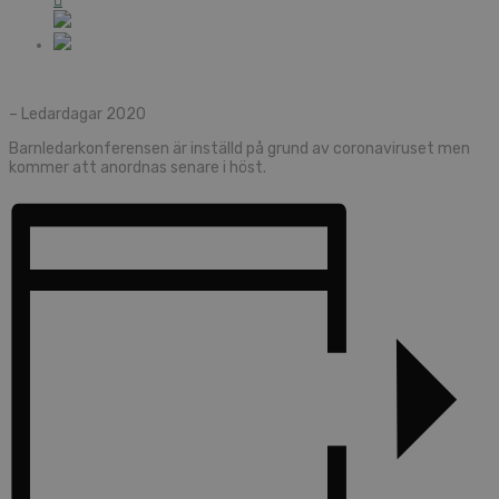
– Ledardagar 2020
Barnledarkonferensen är inställd på grund av coronaviruset men
kommer att anordnas senare i höst.