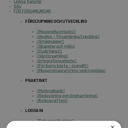
Lediga tjänster
SAU
FÖR FÖRSAMLINGAR
FÖRDJUPNING OCH UTVECKLING
Missionella initiativ
Apollos – församlingsutveckling
Smågrupper
Skapelse och miljö
Gudstjänst
Vänförsamling
Integrationsarbete
För barns bästa – överallt
Missionsinspiratörens verktygslåda
PRAKTISKT
Materialbank
Redovisning och lönehantering
Kyrkoavgiften
LOGGA IN
Dokumentbanken
×
Medlemsregister (NGOPRO)