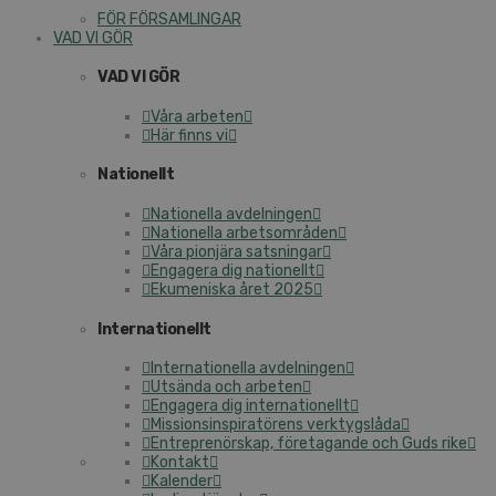
FÖR FÖRSAMLINGAR
VAD VI GÖR
VAD VI GÖR
Våra arbeten
Här finns vi
Nationellt
Nationella avdelningen
Nationella arbetsområden
Våra pionjära satsningar
Engagera dig nationellt
Ekumeniska året 2025
Internationellt
Internationella avdelningen
Utsända och arbeten
Engagera dig internationellt
Missionsinspiratörens verktygslåda
Entreprenörskap, företagande och Guds rike
Kontakt
Kalender