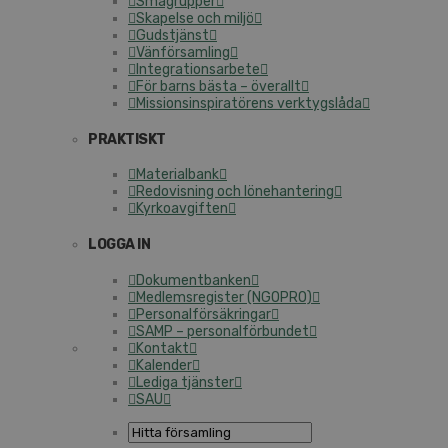
Smågrupper
Skapelse och miljö
Gudstjänst
Vänförsamling
Integrationsarbete
För barns bästa – överallt
Missionsinspiratörens verktygslåda
PRAKTISKT
Materialbank
Redovisning och lönehantering
Kyrkoavgiften
LOGGA IN
Dokumentbanken
Medlemsregister (NGOPRO)
Personalförsäkringar
SAMP – personalförbundet
Kontakt
Kalender
Lediga tjänster
SAU