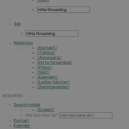
SAU
Sök
Mobile box
Kontakt
Tidning
Annonsera
Hitta församling
Press
SAU
Kalender
Lediga tjänster
Sommargårdar
MENU
MENU
Search mobile
English
Hej! Vad söker du?
Kontakt
Kalender