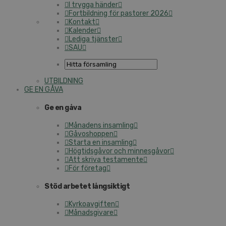
I trygga händer
Fortbildning för pastorer 2026
Kontakt
Kalender
Lediga tjänster
SAU
UTBILDNING
GE EN GÅVA
Ge en gåva
Månadens insamling
Gåvoshoppen
Starta en insamling
Högtidsgåvor och minnesgåvor
Att skriva testamente
För företag
Stöd arbetet långsiktigt
Kyrkoavgiften
Månadsgivare