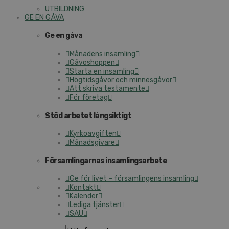
UTBILDNING
GE EN GÅVA
Ge en gåva
Månadens insamling
Gåvoshoppen
Starta en insamling
Högtidsgåvor och minnesgåvor
Att skriva testamente
För företag
Stöd arbetet långsiktigt
Kyrkoavgiften
Månadsgivare
Församlingarnas insamlingsarbete
Ge för livet – församlingens insamling
Kontakt
Kalender
Lediga tjänster
SAU