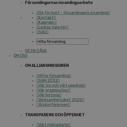
Församlingarnas insamlingsarbete
Ge för livet – församlingens insamling
Kontakt
Kalender
Lediga tjänster
SAU
GE EN GÅVA
OM OSS
OM ALLIANSMISSIONEN
Hitta församling
SAM 2033
Vår tro och vårt uppdrag
Vår organisation
Vår historia
Verksamhetsåret 2025
Årskonferensen
TRANSPARENS OCH ÖPPENHET
Vårt miljöarbete