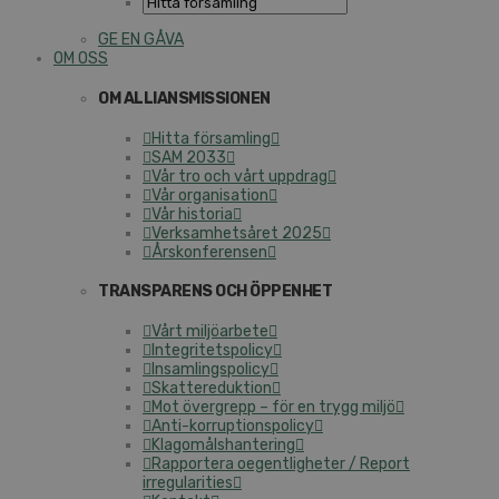
GE EN GÅVA
OM OSS
OM ALLIANSMISSIONEN
Hitta församling
SAM 2033
Vår tro och vårt uppdrag
Vår organisation
Vår historia
Verksamhetsåret 2025
Årskonferensen
TRANSPARENS OCH ÖPPENHET
Vårt miljöarbete
Integritetspolicy
Insamlingspolicy
Skattereduktion
Mot övergrepp – för en trygg miljö
Anti-korruptionspolicy
Klagomålshantering
Rapportera oegentligheter / Report
irregularities