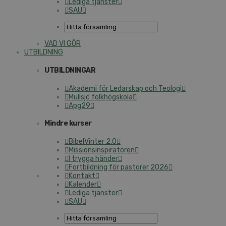
Lediga tjänster
SAU
VAD VI GÖR
UTBILDNING
UTBILDNINGAR
Akademi för Ledarskap och Teologi
Mullsjö folkhögskola
Apg29
Mindre kurser
BibelVinter 2.0
Missionsinspiratören
I trygga händer
Fortbildning för pastorer 2026
Kontakt
Kalender
Lediga tjänster
SAU