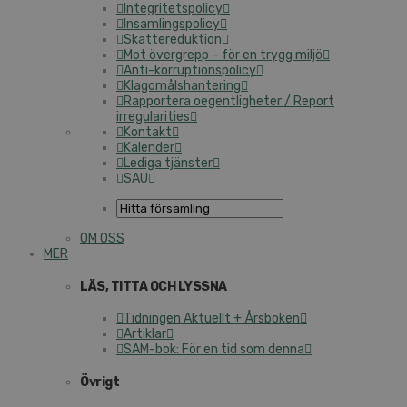
Integritetspolicy
Insamlingspolicy
Skattereduktion
Mot övergrepp – för en trygg miljö
Anti-korruptionspolicy
Klagomålshantering
Rapportera oegentligheter / Report
irregularities
Kontakt
Kalender
Lediga tjänster
SAU
OM OSS
MER
LÄS, TITTA OCH LYSSNA
Tidningen Aktuellt + Årsboken
Artiklar
SAM-bok: För en tid som denna
Övrigt