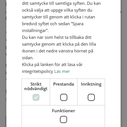
ditt samtycke till samtliga syften. Du kan
De visade oss särskild omsorg och är hämtat från
också välja att uppge vilka syften du
Apostlagärningarna 28:2 då Paulus led skeppsbrott på
samtycker till genom att klicka i rutan
Malta.
bredvid syftet och sedan ”Spara
– Vi hoppas att Böneveckans tema kommer att bli en
inställningar”.
väckarklocka. Om vi bekänner vårt kristna ursprung är
Du kan när som helst ta tillbaka ditt
det vår plikt att välkomna andra människor, säger Mgr
samtycke genom att klicka på den lilla
professor Hector Scerri, ordförande för det kristna
ikonen i det nedre vänstra hörnet på
rådet på Malta.
sidan.
Klicka på länken för att läsa vår
Böneveckan är världens största ekumeniska
integritetspolicy
Läs mer
manifestation och genomförs i mer än 120 länder. Gör
vad ni kan för att vara med.
Strikt
Prestanda
Inriktning
nödvändigt
Ni hittar mer information om årets tema och material
att använda här.
Funktioner
Lägg till i kalender