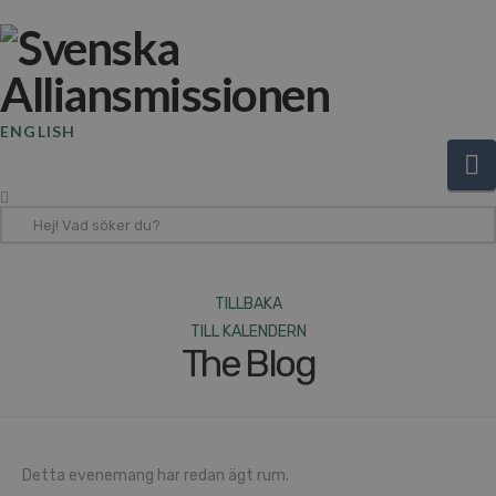
ENGLISH
N
Hej!
Vad
söker
du?
TILLBAKA
TILL KALENDERN
The Blog
Detta evenemang har redan ägt rum.