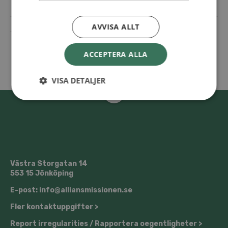
AVVISA ALLT
ACCEPTERA ALLA
VISA DETALJER
Västra Storgatan 14
553 15 Jönköping
E-post: info@alliansmissionen.se
Fler kontaktuppgifter >
Report irregularities / Rapportera oegentligheter >