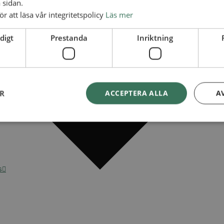
 sidan.
ör att läsa vår integritetspolicy
Läs mer
digt
Prestanda
Inriktning
ER
ACCEPTERA ALLA
A
s