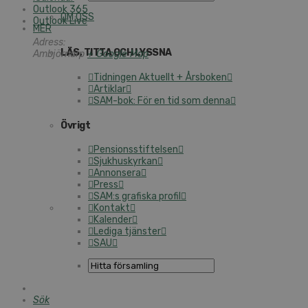
Outlook 365
OM OSS
Outlook Live
MER
Adress:
LÄS, TITTA OCH LYSSNA
Ambjörnarp
+ Google Map
Tidningen Aktuellt + Årsboken
Artiklar
SAM-bok: För en tid som denna
Övrigt
Pensionsstiftelsen
Sjukhuskyrkan
Annonsera
Press
SAM:s grafiska profil
Kontakt
Kalender
Lediga tjänster
SAU
Sök