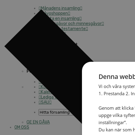
Månadens insamling
Gåvoshoppen
Starta en insamling
Högtidsgåvor och minnesgåvor
Att skriva testamente
För företag
Stöd arbetet långsiktigt
Kyrkoavgiften
Månadsgivare
Församlingarnas insamlingsarbete
Denna webb
Ge för livet – församlingens insamling
Vi och våra syste
Kontakt
Kalender
1. Prestanda 2. I
Lediga tjänster
SAU
Genom att klicka ”
uppge vilka syfte
inställningar”.
GE EN GÅVA
OM OSS
Du kan när som he