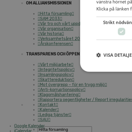
vänstra hörnet på
OM ALLIANSMISSIONEN
Klicka på länken f
Hitta församling
SAM 2033
Strikt nödvän
Vår tro och vårt uppdrag
Vår organisation
Vår historia
Verksamhetsåret 2025
Årskonferensen
TRANSPARENS OCH ÖPPENHET
VISA DETALJ
Vårt miljöarbete
Integritetspolicy
Insamlingspolicy
Skattereduktion
Mot övergrepp – för en trygg miljö
Anti-korruptionspolicy
Klagomålshantering
Rapportera oegentligheter / Report irregularitie
Kontakt
Kalender
Lediga tjänster
SAU
Google Kalender
iCalendar