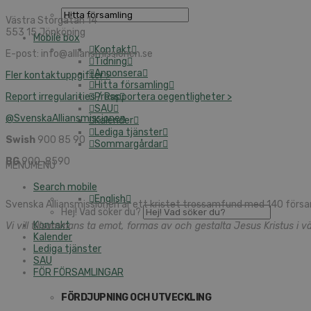
Västra Storgatan 14
553 15 Jönköping
Mobile box
Kontakt
E-post: info@alliansmissionen.se
Tidning
Annonsera
Fler kontaktuppgifter >
Hitta församling
Report irregularities / Rapportera oegentligheter >
Press
SAU
@SvenskaAlliansmissionen
Kalender
Lediga tjänster
Swish
900 85 90
Sommargårdar
BG
900-8590
MENU
MENU
Search mobile
English
Svenska Alliansmissionen är ett kristet trossamfund med 140 försa
Hej! Vad söker du?
Kontakt
Vi vill tillsammans ta emot, formas av och gestalta Jesus Kristus i vä
Kalender
Lediga tjänster
SAU
FÖR FÖRSAMLINGAR
FÖRDJUPNING OCH UTVECKLING