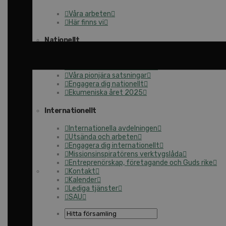
Våra arbeten
Här finns vi
Nationellt
Nationella avdelningen
Nationella arbetsområden
Våra pionjära satsningar
Engagera dig nationellt
Ekumeniska året 2025
Internationellt
Internationella avdelningen
Utsända och arbeten
Engagera dig internationellt
Missionsinspiratörens verktygslåda
Entreprenörskap, företagande och Guds rike
Kontakt
Kalender
Lediga tjänster
SAU