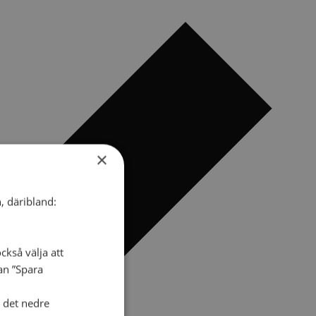
×
, däribland:
ckså välja att
dan ”Spara
i det nedre