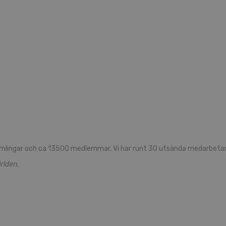
mlingar och ca 13500 medlemmar. Vi har runt 30 utsända medarbetare
rlden.