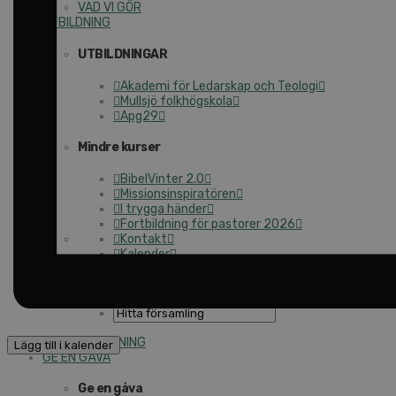
VAD VI GÖR
UTBILDNING
UTBILDNINGAR
Akademi för Ledarskap och Teologi
Mullsjö folkhögskola
Apg29
Mindre kurser
BibelVinter 2.0
Missionsinspiratören
I trygga händer
Fortbildning för pastorer 2026
Kontakt
Kalender
Lediga tjänster
SAU
UTBILDNING
Lägg till i kalender
GE EN GÅVA
Ge en gåva