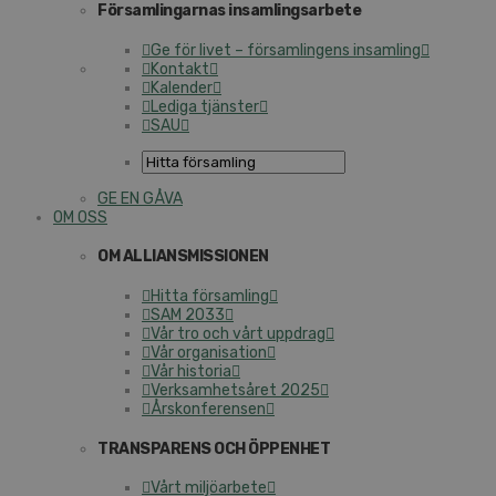
Församlingarnas insamlingsarbete
Ge för livet – församlingens insamling
Kontakt
Kalender
Lediga tjänster
SAU
GE EN GÅVA
OM OSS
OM ALLIANSMISSIONEN
Hitta församling
SAM 2033
Vår tro och vårt uppdrag
Vår organisation
Vår historia
Verksamhetsåret 2025
Årskonferensen
TRANSPARENS OCH ÖPPENHET
Vårt miljöarbete