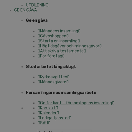
UTBILDNING
GE EN GÅVA
Ge en gåva
Månadens insamling
Gåvoshoppen
Starta en insamling
Högtidsgåvor och minnesgåvor
Att skriva testamente
För företag
Stöd arbetet långsiktigt
Kyrkoavgiften
Månadsgivare
Församlingarnas insamlingsarbete
Ge för livet – församlingens insamling
Kontakt
Kalender
Lediga tjänster
SAU