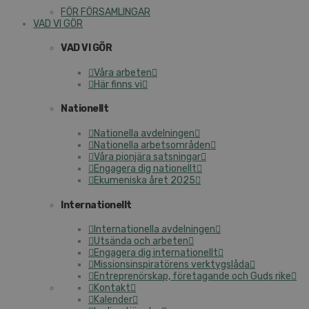
FÖR FÖRSAMLINGAR
VAD VI GÖR
VAD VI GÖR
Våra arbeten
Här finns vi
Nationellt
Nationella avdelningen
Nationella arbetsområden
Våra pionjära satsningar
Engagera dig nationellt
Ekumeniska året 2025
Internationellt
Internationella avdelningen
Utsända och arbeten
Engagera dig internationellt
Missionsinspiratörens verktygslåda
Entreprenörskap, företagande och Guds rike
Kontakt
Kalender