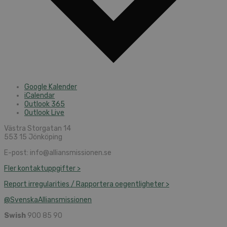
Google Kalender
iCalendar
Outlook 365
Outlook Live
Västra Storgatan 14
553 15 Jönköping
E-post: info@alliansmissionen.se
Fler kontaktuppgifter >
Report irregularities / Rapportera oegentligheter >
@SvenskaAlliansmissionen
Swish
900 85 90