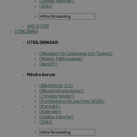
Lediga tjänster
SAU
VAD VI GÖR
UTBILDNING
UTBILDNINGAR
Akademi för Ledarskap och Teologi
Mullsjö folkhögskola
Apg29
Mindre kurser
BibelVinter 2.0
Missionsinspiratören
I trygga händer
Fortbildning för pastorer 2026
Kontakt
Kalender
Lediga tjänster
SAU