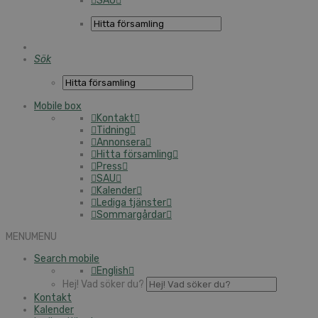
SAU
Sök
Mobile box
Kontakt
Tidning
Annonsera
Hitta församling
Press
SAU
Kalender
Lediga tjänster
Sommargårdar
MENU
MENU
Search mobile
English
Hej! Vad söker du?
Kontakt
Kalender