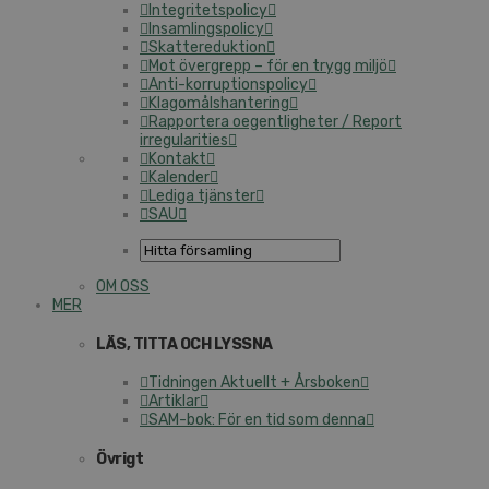
Integritetspolicy
Insamlingspolicy
Skattereduktion
Mot övergrepp – för en trygg miljö
Anti-korruptionspolicy
Klagomålshantering
Rapportera oegentligheter / Report
irregularities
Kontakt
Kalender
Lediga tjänster
SAU
OM OSS
MER
LÄS, TITTA OCH LYSSNA
Tidningen Aktuellt + Årsboken
Artiklar
SAM-bok: För en tid som denna
Övrigt