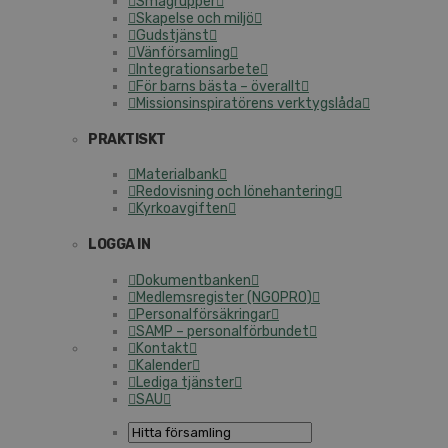
Smågrupper
Skapelse och miljö
Gudstjänst
Vänförsamling
Integrationsarbete
För barns bästa – överallt
Missionsinspiratörens verktygslåda
PRAKTISKT
Materialbank
Redovisning och lönehantering
Kyrkoavgiften
LOGGA IN
Dokumentbanken
Medlemsregister (NGOPRO)
Personalförsäkringar
SAMP – personalförbundet
Kontakt
Kalender
Lediga tjänster
SAU