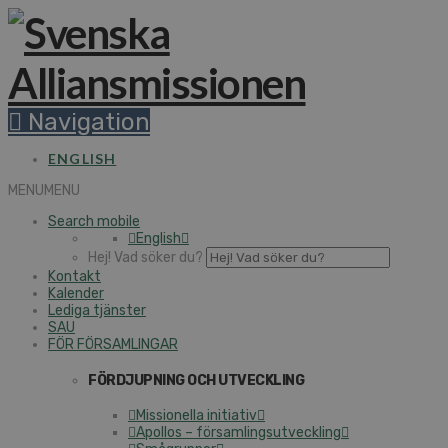
Navigation
ENGLISH
MENU
MENU
Search mobile
English
Hej! Vad söker du?
Kontakt
Kalender
Lediga tjänster
SAU
FÖR FÖRSAMLINGAR
FÖRDJUPNING OCH UTVECKLING
Missionella initiativ
Apollos – församlingsutveckling