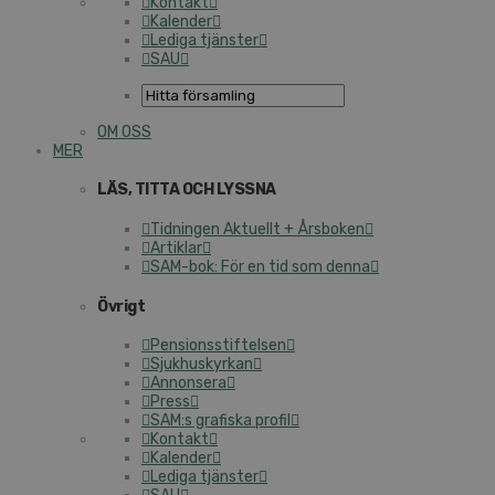
Kontakt
Kalender
Lediga tjänster
SAU
OM OSS
MER
LÄS, TITTA OCH LYSSNA
Tidningen Aktuellt + Årsboken
Artiklar
SAM-bok: För en tid som denna
Övrigt
Pensionsstiftelsen
Sjukhuskyrkan
Annonsera
Press
SAM:s grafiska profil
Kontakt
Kalender
Lediga tjänster