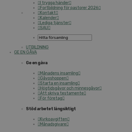
I trygga händer
Fortbildning för pastorer 2026
Kontakt
Kalender
Lediga tjänster
SAU
UTBILDNING
GE EN GÅVA
Ge en gåva
Månadens insamling
Gåvoshoppen
Starta en insamling
Högtidsgåvor och minnesgåvor
Att skriva testamente
För företag
Stöd arbetet långsiktigt
Kyrkoavgiften
Månadsgivare