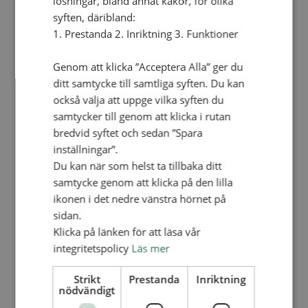
lösningar, bland annat kakor, för olika
Personalförsäkringar
syften, däribland:
SAMP – personalförbundet
Kontakt
1. Prestanda 2. Inriktning 3. Funktioner
Kalender
Lediga tjänster
SAU
Genom att klicka ”Acceptera Alla” ger du
ditt samtycke till samtliga syften. Du kan
också välja att uppge vilka syften du
FÖR FÖRSAMLINGAR
samtycker till genom att klicka i rutan
VAD VI GÖR
bredvid syftet och sedan ”Spara
VAD VI GÖR
inställningar”.
Du kan när som helst ta tillbaka ditt
Våra arbeten
samtycke genom att klicka på den lilla
Här finns vi
ikonen i det nedre vänstra hörnet på
Nationellt
sidan.
Klicka på länken för att läsa vår
Nationella avdelningen
Nationella arbetsområden
integritetspolicy
Läs mer
Våra pionjära satsningar
Engagera dig nationellt
Strikt
Prestanda
Inriktning
Ekumeniska året 2025
nödvändigt
Internationellt