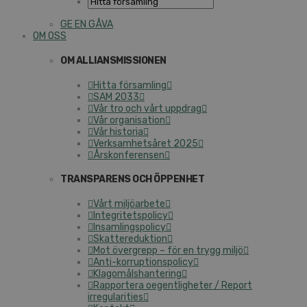
GE EN GÅVA
OM OSS
OM ALLIANSMISSIONEN
Hitta församling
SAM 2033
Vår tro och vårt uppdrag
Vår organisation
Vår historia
Verksamhetsåret 2025
Årskonferensen
TRANSPARENS OCH ÖPPENHET
Vårt miljöarbete
Integritetspolicy
Insamlingspolicy
Skattereduktion
Mot övergrepp – för en trygg miljö
Anti-korruptionspolicy
Klagomålshantering
Rapportera oegentligheter / Report
irregularities