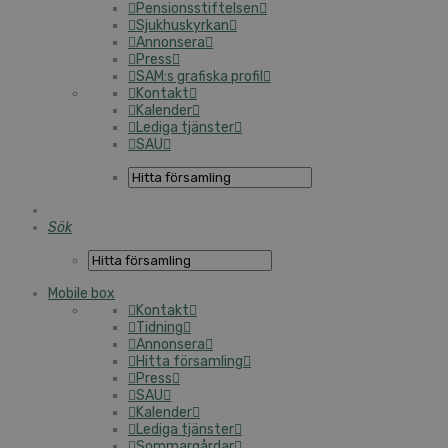
Pensionsstiftelsen
Sjukhuskyrkan
Annonsera
Press
SAM:s grafiska profil
Kontakt
Kalender
Lediga tjänster
SAU
Sök
Mobile box
Kontakt
Tidning
Annonsera
Hitta församling
Press
SAU
Kalender
Lediga tjänster
Sommargårdar