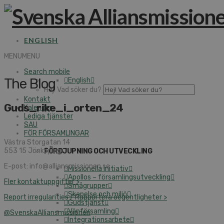
ENGLISH
MENU
MENU
Search mobile
The Blog
English
Hej! Vad söker du?
Kontakt
Guds_rike_i_orten_24
Kalender
Lediga tjänster
SAU
FÖR FÖRSAMLINGAR
Västra Storgatan 14
553 15 Jönköping
FÖRDJUPNING OCH UTVECKLING
E-post: info@alliansmissionen.se
Missionella initiativ
Apollos – församlingsutveckling
Fler kontaktuppgifter >
Smågrupper
Skapelse och miljö
Report irregularities / Rapportera oegentligheter >
Gudstjänst
Vänförsamling
@SvenskaAlliansmissionen
Integrationsarbete