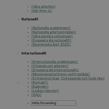
Våra arbeten
Här finns vi
Nationellt
Nationella avdelningen
Nationella arbetsområden
Våra pionjära satsningar
Engagera dig nationellt
Ekumeniska året 2025
Internationellt
Internationella avdelningen
Utsända och arbeten
Engagera dig internationellt
Missionsinspiratörens verktygslåda
Entreprenörskap, företagande och Guds rike
Kontakt
Kalender
Lediga tjänster
SAU