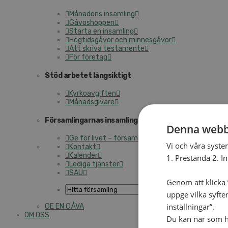
Månadens insamling
Gåvoshoppen
Starta en insamling
Högtidsgåvor och minnesgåvor
Att skriva testamente
För företag
Stöd arbetet långsiktigt
Kyrkoavgiften
Månadsgivare
Församlingarnas insamlingsarbete
Denna webb
Ge för livet – församlingens insamling
Vi och våra syste
Kontakt
Kalender
1. Prestanda 2. I
Lediga tjänster
SAU
Genom att klicka ”
uppge vilka syfte
inställningar”.
GE EN GÅVA
OM OSS
Du kan när som he