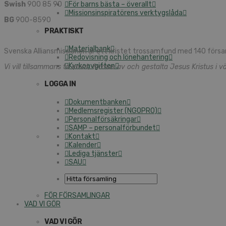
Swish
900 85 90
För barns bästa – överallt
Missionsinspiratörens verktygslåda
BG
900-8590
PRAKTISKT
Materialbank
Svenska Alliansmissionen är ett kristet trossamfund med 140 försa
Redovisning och lönehantering
Kyrkoavgiften
Vi vill tillsammans ta emot, formas av och gestalta Jesus Kristus i vä
LOGGA IN
Dokumentbanken
Medlemsregister (NGOPRO)
Personalförsäkringar
SAMP – personalförbundet
Kontakt
Kalender
Lediga tjänster
SAU
FÖR FÖRSAMLINGAR
VAD VI GÖR
VAD VI GÖR