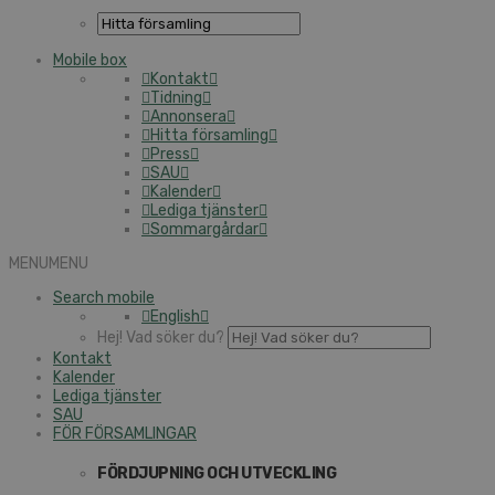
Mobile box
Kontakt
Tidning
Annonsera
Hitta församling
Press
SAU
Kalender
Lediga tjänster
Sommargårdar
MENU
MENU
Search mobile
English
Hej! Vad söker du?
Kontakt
Kalender
Lediga tjänster
SAU
FÖR FÖRSAMLINGAR
FÖRDJUPNING OCH UTVECKLING