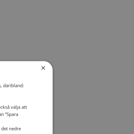
×
, däribland:
ckså välja att
dan ”Spara
i det nedre