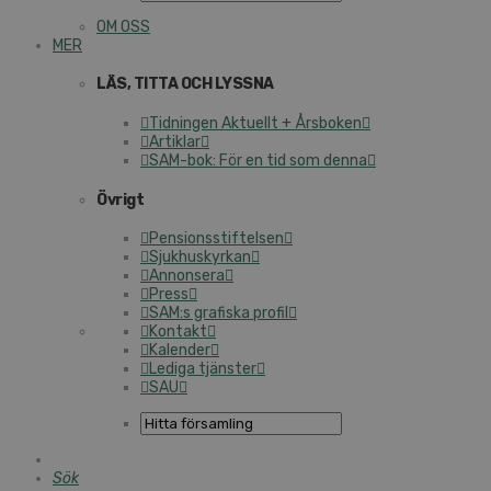
OM OSS
MER
LÄS, TITTA OCH LYSSNA
Tidningen Aktuellt + Årsboken
Artiklar
SAM-bok: För en tid som denna
Övrigt
Pensionsstiftelsen
Sjukhuskyrkan
Annonsera
Press
SAM:s grafiska profil
Kontakt
Kalender
Lediga tjänster
SAU
Sök