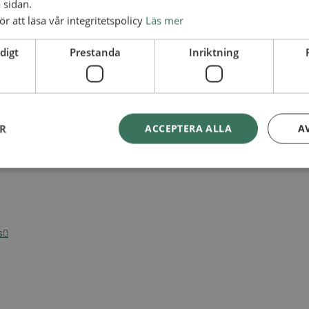
 sidan.
ör att läsa vår integritetspolicy
Läs mer
digt
Prestanda
Inriktning
ER
ACCEPTERA ALLA
A
s