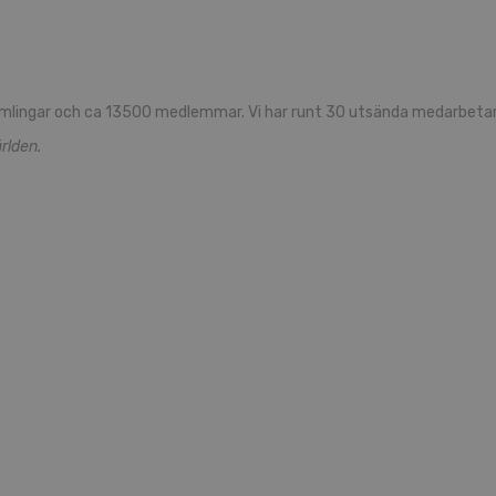
mlingar och ca 13500 medlemmar. Vi har runt 30 utsända medarbetare
rlden.