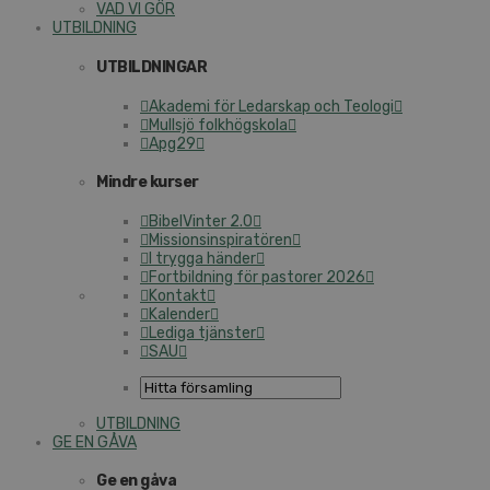
VAD VI GÖR
UTBILDNING
UTBILDNINGAR
Akademi för Ledarskap och Teologi
Mullsjö folkhögskola
Apg29
Mindre kurser
BibelVinter 2.0
Missionsinspiratören
I trygga händer
Fortbildning för pastorer 2026
Kontakt
Kalender
Lediga tjänster
SAU
UTBILDNING
GE EN GÅVA
Ge en gåva