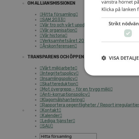
vänstra hörnet på
OM ALLIANSMISSIONEN
Klicka på länken f
Hitta församling
SAM 2033
Strikt nödvän
Vår tro och vårt uppdrag
Vår organisation
Vår historia
Verksamhetsåret 2025
Årskonferensen
TRANSPARENS OCH ÖPPENHET
VISA DETALJ
Vårt miljöarbete
Integritetspolicy
Insamlingspolicy
Skattereduktion
Mot övergrepp – för en trygg miljö
Anti-korruptionspolicy
Klagomålshantering
Rapportera oegentligheter / Report irregularitie
Kontakt
Kalender
Lediga tjänster
SAU