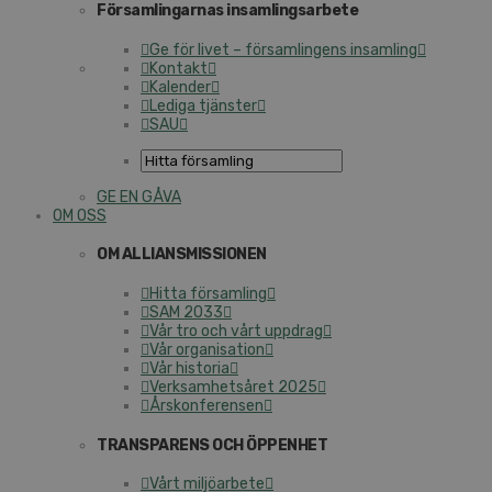
Församlingarnas insamlingsarbete
Ge för livet – församlingens insamling
Kontakt
Kalender
Lediga tjänster
SAU
GE EN GÅVA
OM OSS
OM ALLIANSMISSIONEN
Hitta församling
SAM 2033
Vår tro och vårt uppdrag
Vår organisation
Vår historia
Verksamhetsåret 2025
Årskonferensen
TRANSPARENS OCH ÖPPENHET
Vårt miljöarbete