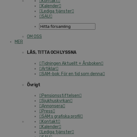
Kontakt
Kalender
Lediga tjänster
SAU
OM OSS
MER
LÄS, TITTA OCH LYSSNA
Tidningen Aktuellt + Årsboken
Artiklar
SAM-bok: För en tid som denna
Övrigt
Pensionsstiftelsen
Sjukhuskyrkan
Annonsera
Press
SAM:s grafiska profil
Kontakt
Kalender
Lediga tjänster