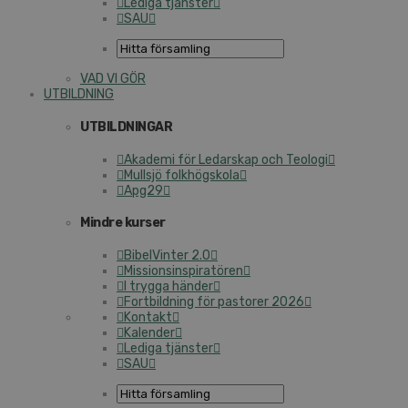
Lediga tjänster
SAU
VAD VI GÖR
UTBILDNING
UTBILDNINGAR
Akademi för Ledarskap och Teologi
Mullsjö folkhögskola
Apg29
Mindre kurser
BibelVinter 2.0
Missionsinspiratören
I trygga händer
Fortbildning för pastorer 2026
Kontakt
Kalender
Lediga tjänster
SAU