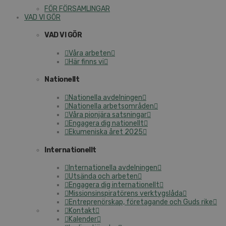
FÖR FÖRSAMLINGAR
VAD VI GÖR
VAD VI GÖR
Våra arbeten
Här finns vi
Nationellt
Nationella avdelningen
Nationella arbetsområden
Våra pionjära satsningar
Engagera dig nationellt
Ekumeniska året 2025
Internationellt
Internationella avdelningen
Utsända och arbeten
Engagera dig internationellt
Missionsinspiratörens verktygslåda
Entreprenörskap, företagande och Guds rike
Kontakt
Kalender