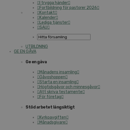
I trygga händer
Fortbildning för pastorer 2026
Kontakt
Kalender
Lediga tjänster
SAU
UTBILDNING
GE EN GÅVA
Ge en gåva
Månadens insamling
Gåvoshoppen
Starta en insamling
Högtidsgåvor och minnesgåvor
Att skriva testamente
För företag
Stöd arbetet långsiktigt
Kyrkoavgiften
Månadsgivare