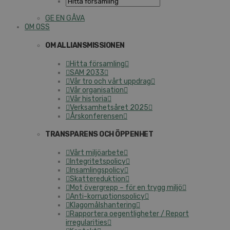
GE EN GÅVA
OM OSS
OM ALLIANSMISSIONEN
Hitta församling
SAM 2033
Vår tro och vårt uppdrag
Vår organisation
Vår historia
Verksamhetsåret 2025
Årskonferensen
TRANSPARENS OCH ÖPPENHET
Vårt miljöarbete
Integritetspolicy
Insamlingspolicy
Skattereduktion
Mot övergrepp – för en trygg miljö
Anti-korruptionspolicy
Klagomålshantering
Rapportera oegentligheter / Report
irregularities