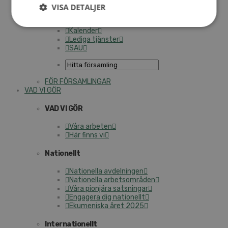
Personalförsäkringar
VISA DETALJER
SAMP – personalförbundet
Kontakt
Kalender
Lediga tjänster
SAU
FÖR FÖRSAMLINGAR
VAD VI GÖR
VAD VI GÖR
Våra arbeten
Här finns vi
Nationellt
Nationella avdelningen
Nationella arbetsområden
Våra pionjära satsningar
Engagera dig nationellt
Ekumeniska året 2025
Internationellt