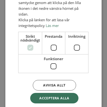
Lediga tjänster
samtycke genom att klicka på den lilla
SAU
ikonen i det nedre vänstra hörnet på
FÖR FÖRSAMLINGAR
sidan.
FÖRDJUPNING OCH UTVECKLING
Klicka på länken för att läsa vår
integritetspolicy
Läs mer
Missionella initiativ
Apollos – församlingsutveckling
Smågrupper
Strikt
Prestanda
Inriktning
Skapelse och miljö
nödvändigt
Gudstjänst
Vänförsamling
Integrationsarbete
För barns bästa – överallt
Funktioner
Missionsinspiratörens verktygslåda
PRAKTISKT
Materialbank
Redovisning och lönehantering
Kyrkoavgiften
AVVISA ALLT
LOGGA IN
ACCEPTERA ALLA
Dokumentbanken
Medlemsregister (NGOPRO)