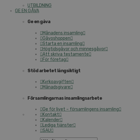
UTBILDNING
GE EN GÅVA
Ge en gåva
Månadens insamling
Gåvoshoppen
Starta en insamling
Högtidsgåvor och minnesgåvor
Att skriva testamente
För företag
Stöd arbetet långsiktigt
Kyrkoavgiften
Månadsgivare
Församlingarnas insamlingsarbete
Ge för livet – församlingens insamling
Kontakt
Kalender
Lediga tjänster
SAU