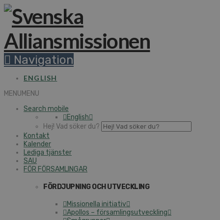
Navigation
ENGLISH
MENU
MENU
Search mobile
English
Hej! Vad söker du?
Kontakt
Kalender
Lediga tjänster
SAU
FÖR FÖRSAMLINGAR
FÖRDJUPNING OCH UTVECKLING
Missionella initiativ
Apollos – församlingsutveckling