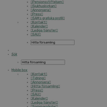
Pensionsstiftelsen
Sjukhuskyrkan
Annonsera
Press
SAM:s grafiska profil
Kontakt
Kalender
Lediga tjänster
SAU
Sök
Mobile box
Kontakt
Tidning
Annonsera
Hitta församling
Press
SAU
Kalender
Lediga tjänster
Sommargårdar