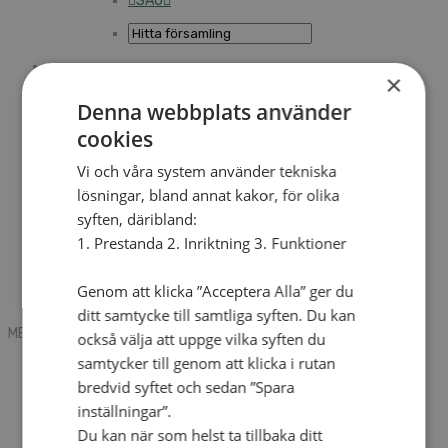
SAU
×
Sök
Denna webbplats använder
cookies
Mobile box
Kontakt
Vi och våra system använder tekniska
Tidning
lösningar, bland annat kakor, för olika
Annonsera
syften, däribland:
Hitta församling
Press
1. Prestanda 2. Inriktning 3. Funktioner
SAU
Kalender
Lediga tjänster
Genom att klicka ”Acceptera Alla” ger du
Sommargårdar
ditt samtycke till samtliga syften. Du kan
MENU
MENU
också välja att uppge vilka syften du
samtycker till genom att klicka i rutan
Search mobile
English
bredvid syftet och sedan ”Spara
Hej! Vad söker du?
inställningar”.
Kontakt
Du kan när som helst ta tillbaka ditt
Kalender