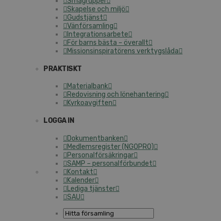
Smågrupper
Skapelse och miljö
Gudstjänst
Vänförsamling
Integrationsarbete
För barns bästa – överallt
Missionsinspiratörens verktygslåda
PRAKTISKT
Materialbank
Redovisning och lönehantering
Kyrkoavgiften
LOGGA IN
Dokumentbanken
Medlemsregister (NGOPRO)
Personalförsäkringar
SAMP – personalförbundet
Kontakt
Kalender
Lediga tjänster
SAU