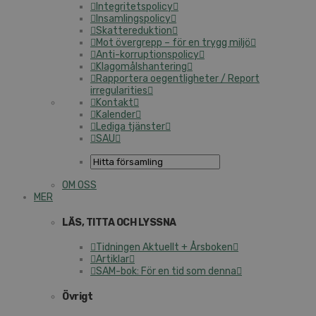
Integritetspolicy
Insamlingspolicy
Skattereduktion
Mot övergrepp – för en trygg miljö
Anti-korruptionspolicy
Klagomålshantering
Rapportera oegentligheter / Report
irregularities
Kontakt
Kalender
Lediga tjänster
SAU
OM OSS
MER
LÄS, TITTA OCH LYSSNA
Tidningen Aktuellt + Årsboken
Artiklar
SAM-bok: För en tid som denna
Övrigt