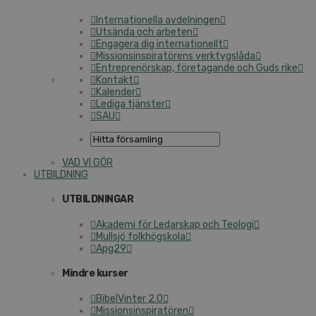
Internationella avdelningen
Utsända och arbeten
Engagera dig internationellt
Missionsinspiratörens verktygslåda
Entreprenörskap, företagande och Guds rike
Kontakt
Kalender
Lediga tjänster
SAU
VAD VI GÖR
UTBILDNING
UTBILDNINGAR
Akademi för Ledarskap och Teologi
Mullsjö folkhögskola
Apg29
Mindre kurser
BibelVinter 2.0
Missionsinspiratören