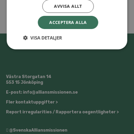
AVVISA ALLT
ACCEPTERA ALLA
VISA DETALJER
Västra Storgatan 14
553 15 Jönköping
E-post: info@alliansmissionen.se
Fler kontaktuppgifter >
Report irregularities / Rapportera oegentligheter >
@SvenskaAlliansmissionen