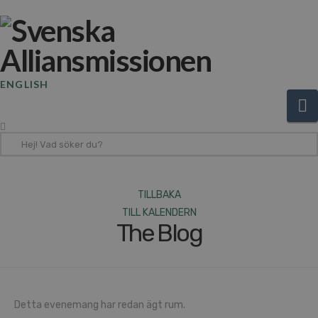
ENGLISH
N
Hej!
Vad
söker
du?
TILLBAKA
TILL KALENDERN
The Blog
Detta evenemang har redan ägt rum.