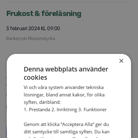
Frukost & föreläsning
3 februari 2024 KL 09:00
Bankeryds Missionskyrka
×
Denna webbplats använder
cookies
Välkommen på frukost och föreläsning för föräldrar.
Vi får besök av Anders Liljekvist som pratar om
Vi och våra system använder tekniska
lösningar, bland annat kakor, för olika
glädjen och utmaningarna av att vara föräldrar.
syften, däribland:
LÄS MER OCH ANMÄL DIG HÄR
1. Prestanda 2. Inriktning 3. Funktioner
Genom att klicka ”Acceptera Alla” ger du
ditt samtycke till samtliga syften. Du kan
Lägg till i kalender