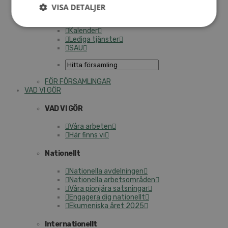
Personalförsäkringar
VISA DETALJER
SAMP – personalförbundet
Kontakt
Kalender
Lediga tjänster
SAU
FÖR FÖRSAMLINGAR
VAD VI GÖR
VAD VI GÖR
Våra arbeten
Här finns vi
Nationellt
Nationella avdelningen
Nationella arbetsområden
Våra pionjära satsningar
Engagera dig nationellt
Ekumeniska året 2025
Internationellt