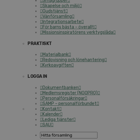
Smågrupper
Skapelse och miljö
Gudstjänst
Vänförsamling
Integrationsarbete
För barns bästa – överallt
Missionsinspiratörens verktygslåda
PRAKTISKT
Materialbank
Redovisning och lönehantering
Kyrkoavgiften
LOGGA IN
Dokumentbanken
Medlemsregister (NGOPRO)
Personalförsäkringar
SAMP – personalförbundet
Kontakt
Kalender
Lediga tjänster
SAU