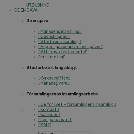
UTBILDNING
GE EN GÅVA
Ge en gåva
Månadens insamling
Gåvoshoppen
Starta en insamling
Högtidsgåvor och minnesgåvor
Att skriva testamente
För företag
Stöd arbetet långsiktigt
Kyrkoavgiften
Månadsgivare
Församlingarnas insamlingsarbete
Ge för livet – församlingens insamling
Kontakt
Kalender
Lediga tjänster
SAU