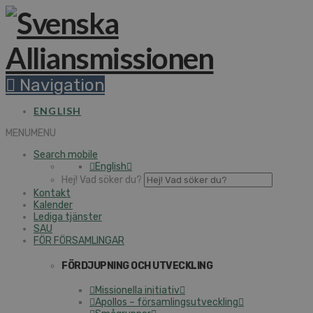
Navigation
ENGLISH
MENU
MENU
Search mobile
English
Hej! Vad söker du?
Kontakt
Kalender
Lediga tjänster
SAU
FÖR FÖRSAMLINGAR
FÖRDJUPNING OCH UTVECKLING
Missionella initiativ
Apollos – församlingsutveckling