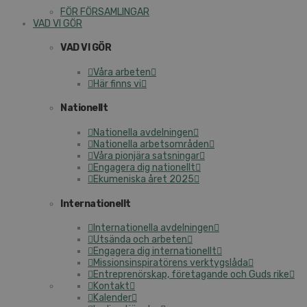
FÖR FÖRSAMLINGAR
VAD VI GÖR
VAD VI GÖR
Våra arbeten
Här finns vi
Nationellt
Nationella avdelningen
Nationella arbetsområden
Våra pionjära satsningar
Engagera dig nationellt
Ekumeniska året 2025
Internationellt
Internationella avdelningen
Utsända och arbeten
Engagera dig internationellt
Missionsinspiratörens verktygslåda
Entreprenörskap, företagande och Guds rike
Kontakt
Kalender