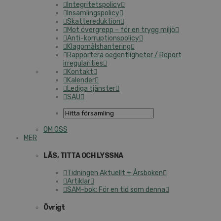
Integritetspolicy
Insamlingspolicy
Skattereduktion
Mot övergrepp – för en trygg miljö
Anti-korruptionspolicy
Klagomålshantering
Rapportera oegentligheter / Report
irregularities
Kontakt
Kalender
Lediga tjänster
SAU
OM OSS
MER
LÄS, TITTA OCH LYSSNA
Tidningen Aktuellt + Årsboken
Artiklar
SAM-bok: För en tid som denna
Övrigt