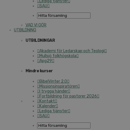
Lediga tjänster
SAU
VAD VI GÖR
UTBILDNING
UTBILDNINGAR
Akademi för Ledarskap och Teologi
Mullsjö folkhögskola
Apg29
Mindre kurser
BibelVinter 2.0
Missionsinspiratören
I trygga händer
Fortbildning för pastorer 2026
Kontakt
Kalender
Lediga tjänster
SAU