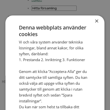
SAU
×
Sök
Denna webbplats använder
cookies
Mobile box
Kontakt
Vi och våra system använder tekniska
Tidning
lösningar, bland annat kakor, för olika
Annonsera
syften, däribland:
Hitta församling
Press
1. Prestanda 2. Inriktning 3. Funktioner
SAU
Kalender
Lediga tjänster
Genom att klicka ”Acceptera Alla” ger du
Sommargårdar
ditt samtycke till samtliga syften. Du kan
MENU
MENU
också välja att uppge vilka syften du
samtycker till genom att klicka i rutan
Search mobile
English
bredvid syftet och sedan ”Spara
Hej! Vad söker du?
inställningar”.
Kontakt
Du kan när som helst ta tillbaka ditt
Kalender