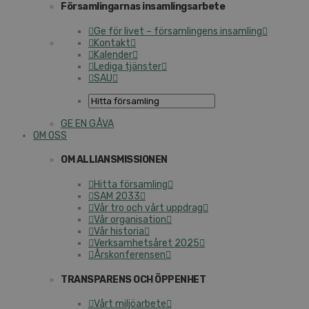
Församlingarnas insamlingsarbete
Ge för livet – församlingens insamling
Kontakt
Kalender
Lediga tjänster
SAU
GE EN GÅVA
OM OSS
OM ALLIANSMISSIONEN
Hitta församling
SAM 2033
Vår tro och vårt uppdrag
Vår organisation
Vår historia
Verksamhetsåret 2025
Årskonferensen
TRANSPARENS OCH ÖPPENHET
Vårt miljöarbete