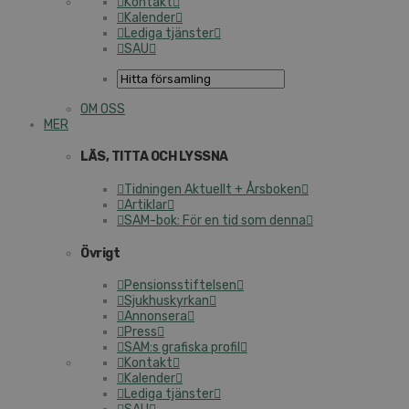
Kontakt
Kalender
Lediga tjänster
SAU
OM OSS
MER
LÄS, TITTA OCH LYSSNA
Tidningen Aktuellt + Årsboken
Artiklar
SAM-bok: För en tid som denna
Övrigt
Pensionsstiftelsen
Sjukhuskyrkan
Annonsera
Press
SAM:s grafiska profil
Kontakt
Kalender
Lediga tjänster