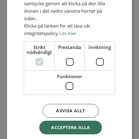
Lediga tjänster
samtycke genom att klicka på den lilla
SAU
ikonen i det nedre vänstra hörnet på
FÖR FÖRSAMLINGAR
sidan.
FÖRDJUPNING OCH UTVECKLING
Klicka på länken för att läsa vår
integritetspolicy
Läs mer
Missionella initiativ
Apollos – församlingsutveckling
Smågrupper
Strikt
Prestanda
Inriktning
Skapelse och miljö
nödvändigt
Gudstjänst
Vänförsamling
Integrationsarbete
För barns bästa – överallt
Funktioner
Missionsinspiratörens verktygslåda
PRAKTISKT
Materialbank
Redovisning och lönehantering
Kyrkoavgiften
AVVISA ALLT
LOGGA IN
ACCEPTERA ALLA
Dokumentbanken
Medlemsregister (NGOPRO)