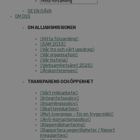
GE EN GÅVA
OM OSS
OM ALLIANSMISSIONEN
Hitta församling
SAM 2033
Vår tro och vårt uppdrag
Vår organisation
Vår historia
Verksamhetsåret 2025
Årskonferensen
TRANSPARENS OCH ÖPPENHET
Vårt miljöarbete
Integritetspolicy
Insamlingspolicy
Skattereduktion
Mot övergrepp – för en trygg miljö
Anti-korruptionspolicy
Klagomålshantering
Rapportera oegentligheter / Report
irregularities