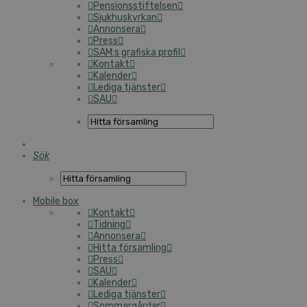
Pensionsstiftelsen
Sjukhuskyrkan
Annonsera
Press
SAM:s grafiska profil
Kontakt
Kalender
Lediga tjänster
SAU
Sök
Mobile box
Kontakt
Tidning
Annonsera
Hitta församling
Press
SAU
Kalender
Lediga tjänster
Sommargårdar