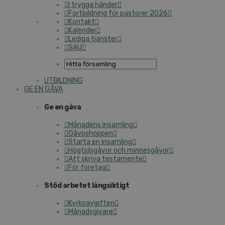
I trygga händer
Fortbildning för pastorer 2026
Kontakt
Kalender
Lediga tjänster
SAU
UTBILDNING
GE EN GÅVA
Ge en gåva
Månadens insamling
Gåvoshoppen
Starta en insamling
Högtidsgåvor och minnesgåvor
Att skriva testamente
För företag
Stöd arbetet långsiktigt
Kyrkoavgiften
Månadsgivare