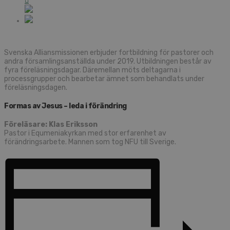
Svenska Alliansmissionen erbjuder fortbildning för pastorer och
andra församlingsanställda under 2019. Utbildningen består av
fyra föreläsningsdagar. Däremellan möts deltagarna i
processgrupper och bearbetar ämnet som behandlats under
föreläsningsdagen.
Formas av Jesus – leda i förändring
Föreläsare: Klas Eriksson
Pastor i Equmeniakyrkan med stor erfarenhet av
förändringsarbete. Mannen som tog NFU till Sverige.