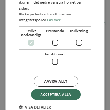
ikonen i det nedre vänstra hörnet på
Internationella avdelningen
sidan.
Utsända och arbeten
Klicka på länken för att läsa vår
Engagera dig internationellt
Missionsinspiratörens verktygslåda
integritetspolicy
Läs mer
Entreprenörskap, företagande och Guds rike
Kontakt
Strikt
Prestanda
Inriktning
Kalender
nödvändigt
Lediga tjänster
SAU
Funktioner
VAD VI GÖR
UTBILDNING
UTBILDNINGAR
Akademi för Ledarskap och Teologi
AVVISA ALLT
Mullsjö folkhögskola
Apg29
ACCEPTERA ALLA
Mindre kurser
BibelVinter 2.0
VISA DETALJER
Missionsinspiratören