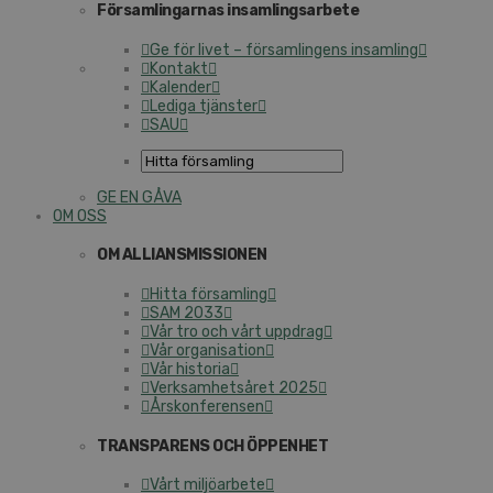
Församlingarnas insamlingsarbete
Ge för livet – församlingens insamling
Kontakt
Kalender
Lediga tjänster
SAU
GE EN GÅVA
OM OSS
OM ALLIANSMISSIONEN
Hitta församling
SAM 2033
Vår tro och vårt uppdrag
Vår organisation
Vår historia
Verksamhetsåret 2025
Årskonferensen
TRANSPARENS OCH ÖPPENHET
Vårt miljöarbete