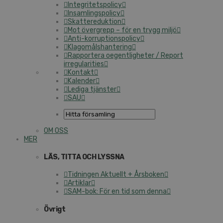
Integritetspolicy
Insamlingspolicy
Skattereduktion
Mot övergrepp – för en trygg miljö
Anti-korruptionspolicy
Klagomålshantering
Rapportera oegentligheter / Report
irregularities
Kontakt
Kalender
Lediga tjänster
SAU
OM OSS
MER
LÄS, TITTA OCH LYSSNA
Tidningen Aktuellt + Årsboken
Artiklar
SAM-bok: För en tid som denna
Övrigt