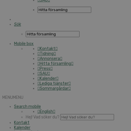
SAU
Sök
Mobile box
Kontakt
Tidning
Annonsera
Hitta församling
Press
SAU
Kalender
Lediga tjänster
Sommargårdar
MENU
MENU
Search mobile
English
Hej! Vad söker du?
Kontakt
Kalender