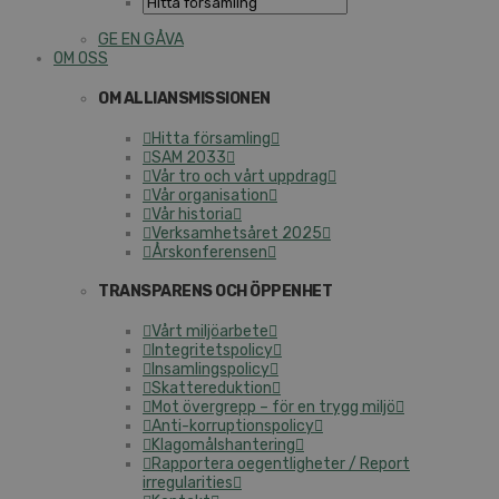
GE EN GÅVA
OM OSS
OM ALLIANSMISSIONEN
Hitta församling
SAM 2033
Vår tro och vårt uppdrag
Vår organisation
Vår historia
Verksamhetsåret 2025
Årskonferensen
TRANSPARENS OCH ÖPPENHET
Vårt miljöarbete
Integritetspolicy
Insamlingspolicy
Skattereduktion
Mot övergrepp – för en trygg miljö
Anti-korruptionspolicy
Klagomålshantering
Rapportera oegentligheter / Report
irregularities