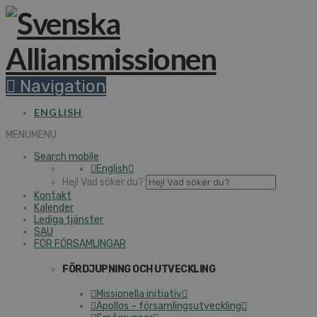
Navigation
ENGLISH
MENU
MENU
Search mobile
English
Hej! Vad söker du?
Kontakt
Kalender
Lediga tjänster
SAU
FÖR FÖRSAMLINGAR
FÖRDJUPNING OCH UTVECKLING
Missionella initiativ
Apollos – församlingsutveckling