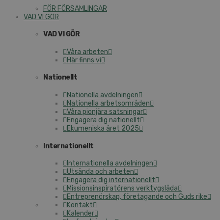
FÖR FÖRSAMLINGAR
VAD VI GÖR
VAD VI GÖR
Våra arbeten
Här finns vi
Nationellt
Nationella avdelningen
Nationella arbetsområden
Våra pionjära satsningar
Engagera dig nationellt
Ekumeniska året 2025
Internationellt
Internationella avdelningen
Utsända och arbeten
Engagera dig internationellt
Missionsinspiratörens verktygslåda
Entreprenörskap, företagande och Guds rike
Kontakt
Kalender