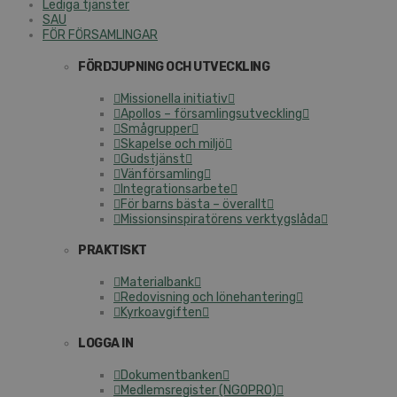
Lediga tjänster
SAU
FÖR FÖRSAMLINGAR
FÖRDJUPNING OCH UTVECKLING
Missionella initiativ
Apollos – församlingsutveckling
Smågrupper
Skapelse och miljö
Gudstjänst
Vänförsamling
Integrationsarbete
För barns bästa – överallt
Missionsinspiratörens verktygslåda
PRAKTISKT
Materialbank
Redovisning och lönehantering
Kyrkoavgiften
LOGGA IN
Dokumentbanken
Medlemsregister (NGOPRO)