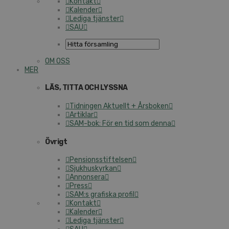
Kontakt
Kalender
Lediga tjänster
SAU
OM OSS
MER
LÄS, TITTA OCH LYSSNA
Tidningen Aktuellt + Årsboken
Artiklar
SAM-bok: För en tid som denna
Övrigt
Pensionsstiftelsen
Sjukhuskyrkan
Annonsera
Press
SAM:s grafiska profil
Kontakt
Kalender
Lediga tjänster