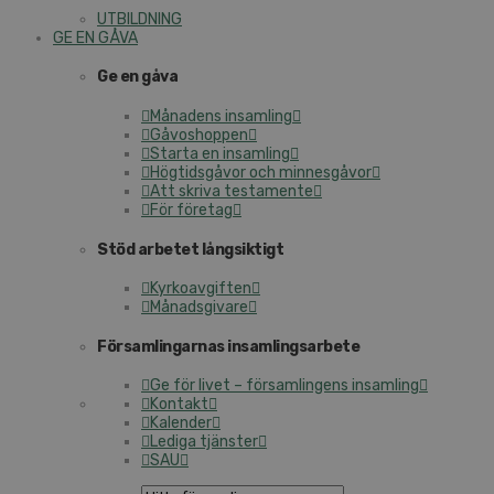
UTBILDNING
GE EN GÅVA
Ge en gåva
Månadens insamling
Gåvoshoppen
Starta en insamling
Högtidsgåvor och minnesgåvor
Att skriva testamente
För företag
Stöd arbetet långsiktigt
Kyrkoavgiften
Månadsgivare
Församlingarnas insamlingsarbete
Ge för livet – församlingens insamling
Kontakt
Kalender
Lediga tjänster
SAU