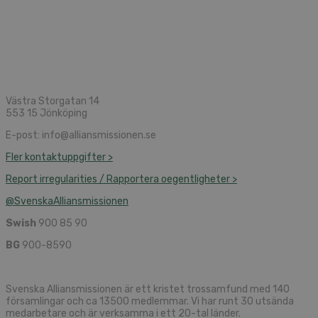
Västra Storgatan 14
553 15 Jönköping
E-post: info@alliansmissionen.se
Fler kontaktuppgifter >
Report irregularities / Rapportera oegentligheter >
@SvenskaAlliansmissionen
Swish
900 85 90
BG
900-8590
Svenska Alliansmissionen är ett kristet trossamfund med 140
församlingar och ca 13500 medlemmar. Vi har runt 30 utsända
medarbetare och är verksamma i ett 20-tal länder.