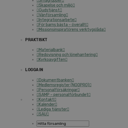
Smågrupper
Skapelse och miljö
Gudstjänst
Vänförsamling
Integrationsarbete
För barns bästa – överallt
Missionsinspiratörens verktygslåda
PRAKTISKT
Materialbank
Redovisning och lönehantering
Kyrkoavgiften
LOGGA IN
Dokumentbanken
Medlemsregister (NGOPRO)
Personalförsäkringar
SAMP – personalförbundet
Kontakt
Kalender
Lediga tjänster
SAU