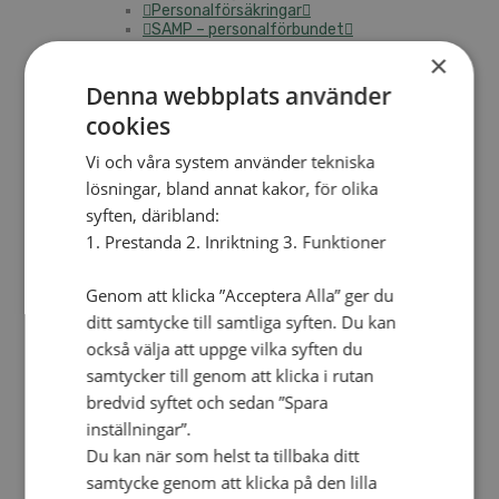
Personalförsäkringar
SAMP – personalförbundet
Kontakt
×
Kalender
Lediga tjänster
Denna webbplats använder
SAU
cookies
Vi och våra system använder tekniska
FÖR FÖRSAMLINGAR
lösningar, bland annat kakor, för olika
VAD VI GÖR
syften, däribland:
VAD VI GÖR
1. Prestanda 2. Inriktning 3. Funktioner
Våra arbeten
Genom att klicka ”Acceptera Alla” ger du
Här finns vi
ditt samtycke till samtliga syften. Du kan
Nationellt
också välja att uppge vilka syften du
samtycker till genom att klicka i rutan
Nationella avdelningen
Nationella arbetsområden
bredvid syftet och sedan ”Spara
Våra pionjära satsningar
inställningar”.
Engagera dig nationellt
Ekumeniska året 2025
Du kan när som helst ta tillbaka ditt
samtycke genom att klicka på den lilla
Internationellt