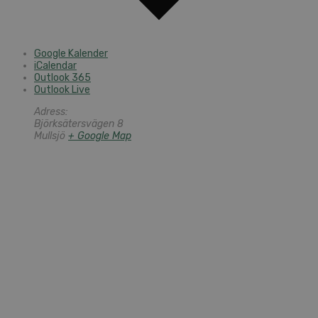
Google Kalender
iCalendar
Outlook 365
Outlook Live
Adress:
Björksätersvägen 8
Mullsjö
+ Google Map