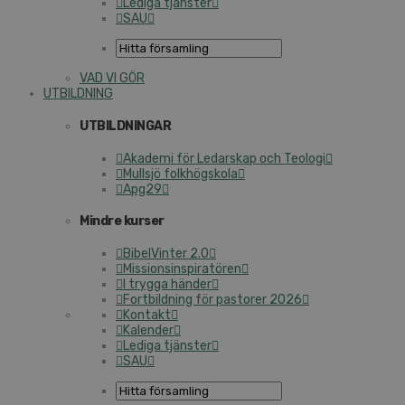
Lediga tjänster
SAU
VAD VI GÖR
UTBILDNING
UTBILDNINGAR
Akademi för Ledarskap och Teologi
Mullsjö folkhögskola
Apg29
Mindre kurser
BibelVinter 2.0
Missionsinspiratören
I trygga händer
Fortbildning för pastorer 2026
Kontakt
Kalender
Lediga tjänster
SAU