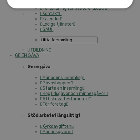
I trygga händer
Fortbildning för pastorer 2026
Kontakt
Kalender
Lediga tjänster
SAU
UTBILDNING
GE EN GÅVA
Ge en gåva
Månadens insamling
Gåvoshoppen
Starta en insamling
Högtidsgåvor och minnesgåvor
Att skriva testamente
För företag
Stöd arbetet långsiktigt
Kyrkoavgiften
Månadsgivare