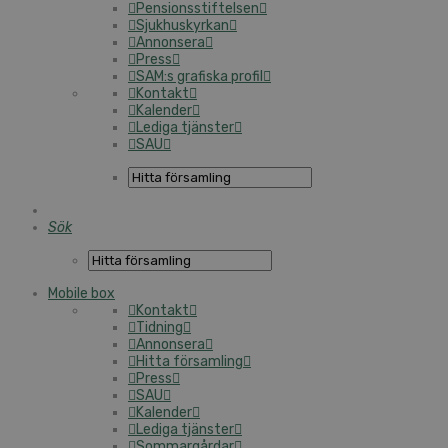
Pensionsstiftelsen
Sjukhuskyrkan
Annonsera
Press
SAM:s grafiska profil
Kontakt
Kalender
Lediga tjänster
SAU
Sök
Mobile box
Kontakt
Tidning
Annonsera
Hitta församling
Press
SAU
Kalender
Lediga tjänster
Sommargårdar