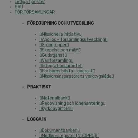
Lediga tjänster
SAU
FÖR FÖRSAMLINGAR
FÖRDJUPNING OCH UTVECKLING
Missionella initiativ
Apollos – församlingsutveckling
Smågrupper
Skapelse och miljö
Gudstjänst
Vänförsamling
Integrationsarbete
För barns bästa – överallt
Missionsinspiratörens verktygslåda
PRAKTISKT
Materialbank
Redovisning och lönehantering
Kyrkoavgiften
LOGGA IN
Dokumentbanken
Medlemsregister (NGOPRO)