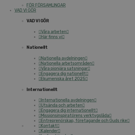
FÖR FÖRSAMLINGAR
VAD VI GÖR
VAD VI GÖR
Våra arbeten
Här finns vi
Nationellt
Nationella avdelningen
Nationella arbetsområden
Våra pionjära satsningar
Engagera dig nationellt
Ekumeniska året 2025
Internationellt
Internationella avdelningen
Utsända och arbeten
Engagera dig internationellt
Missionsinspiratörens verktygslåda
Entreprenörskap, företagande och Guds rike
Kontakt
Kalender