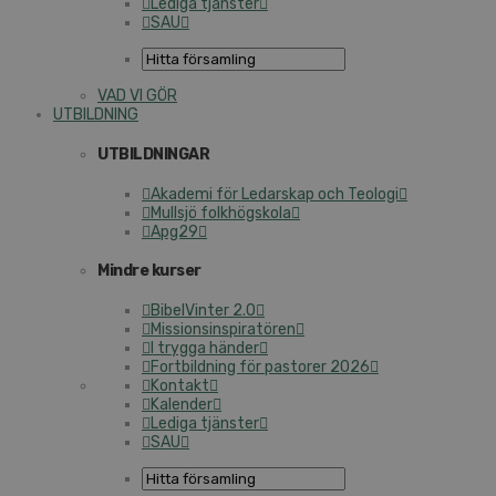
Lediga tjänster
SAU
VAD VI GÖR
UTBILDNING
UTBILDNINGAR
Akademi för Ledarskap och Teologi
Mullsjö folkhögskola
Apg29
Mindre kurser
BibelVinter 2.0
Missionsinspiratören
I trygga händer
Fortbildning för pastorer 2026
Kontakt
Kalender
Lediga tjänster
SAU