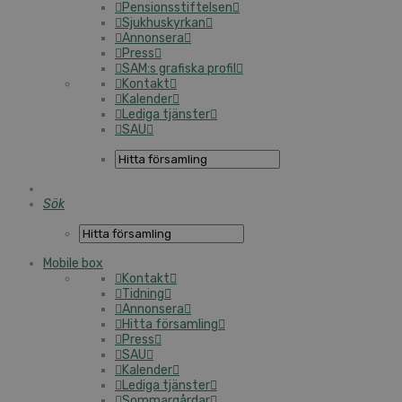
Pensionsstiftelsen
Sjukhuskyrkan
Annonsera
Press
SAM:s grafiska profil
Kontakt
Kalender
Lediga tjänster
SAU
Sök
Mobile box
Kontakt
Tidning
Annonsera
Hitta församling
Press
SAU
Kalender
Lediga tjänster
Sommargårdar