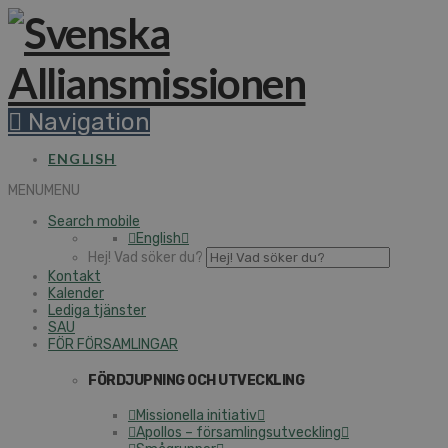
Navigation
ENGLISH
MENU
MENU
Search mobile
English
Hej! Vad söker du?
Kontakt
Kalender
Lediga tjänster
SAU
FÖR FÖRSAMLINGAR
FÖRDJUPNING OCH UTVECKLING
Missionella initiativ
Apollos – församlingsutveckling