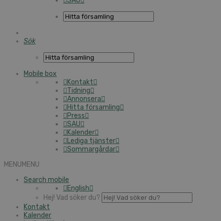
SAU
Sök
Mobile box
Kontakt
Tidning
Annonsera
Hitta församling
Press
SAU
Kalender
Lediga tjänster
Sommargårdar
MENU
MENU
Search mobile
English
Hej! Vad söker du?
Kontakt
Kalender