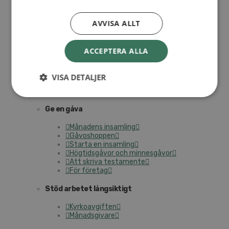
I trygga händer
Fortbildning för pastorer 2026
Kontakt
AVVISA ALLT
Kalender
Lediga tjänster
SAU
ACCEPTERA ALLA
VISA DETALJER
UTBILDNING
GE EN GÅVA
Ge en gåva
Månadens insamling
Gåvoshoppen
Starta en insamling
Högtidsgåvor och minnesgåvor
Att skriva testamente
För företag
Stöd arbetet långsiktigt
Kyrkoavgiften
Månadsgivare