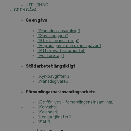
UTBILDNING
GE EN GÅVA
Ge en gåva
Månadens insamling
Gåvoshoppen
Starta en insamling
Högtidsgåvor och minnesgåvor
Att skriva testamente
För företag
Stöd arbetet långsiktigt
Kyrkoavgiften
Månadsgivare
Församlingarnas insamlingsarbete
Ge för livet – församlingens insamling
Kontakt
Kalender
Lediga tjänster
SAU