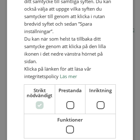
ditt samtycke till samtliga syften. Du kan
också välja att uppge vilka syften du
Internationella avdelningen
Utsända och arbeten
samtycker till genom att klicka i rutan
Engagera dig internationellt
bredvid syftet och sedan ”Spara
Missionsinspiratörens verktygslåda
Entreprenörskap, företagande och Guds rike
inställningar”.
Kontakt
Du kan när som helst ta tillbaka ditt
Kalender
samtycke genom att klicka på den lilla
Lediga tjänster
SAU
ikonen i det nedre vänstra hörnet på
sidan.
Klicka på länken för att läsa vår
VAD VI GÖR
integritetspolicy
Läs mer
UTBILDNING
UTBILDNINGAR
Strikt
Prestanda
Inriktning
nödvändigt
Akademi för Ledarskap och Teologi
Mullsjö folkhögskola
Apg29
Funktioner
Mindre kurser
BibelVinter 2.0
Missionsinspiratören