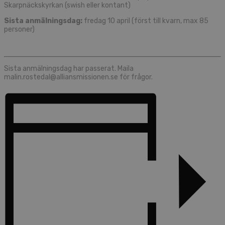
Skarpnäckskyrkan (swish eller kontant)
Sista anmälningsdag:
fredag 10 april (först till kvarn, max 85
personer)
Sista anmälningsdag har passerat. Maila
malin.rostedal@alliansmissionen.se för frågor.