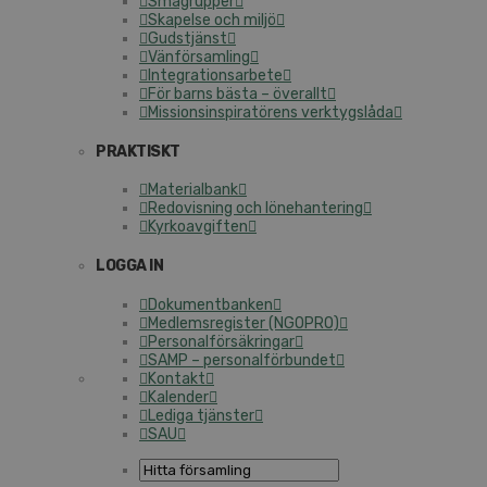
Smågrupper
Skapelse och miljö
Gudstjänst
Vänförsamling
Integrationsarbete
För barns bästa – överallt
Missionsinspiratörens verktygslåda
PRAKTISKT
Materialbank
Redovisning och lönehantering
Kyrkoavgiften
LOGGA IN
Dokumentbanken
Medlemsregister (NGOPRO)
Personalförsäkringar
SAMP – personalförbundet
Kontakt
Kalender
Lediga tjänster
SAU