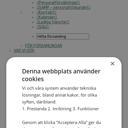
Personalförsäkringar
SAMP – personalförbundet
Kontakt
Kalender
Lediga tjänster
SAU
FÖR FÖRSAMLINGAR
VAD VI GÖR
VAD VI GÖR
×
Denna webbplats använder
Våra arbeten
Här finns vi
cookies
Nationellt
Vi och våra system använder tekniska
lösningar, bland annat kakor, för olika
Nationella avdelningen
Nationella arbetsområden
syften, däribland:
Våra pionjära satsningar
1. Prestanda 2. Inriktning 3. Funktioner
Engagera dig nationellt
Ekumeniska året 2025
Genom att klicka ”Acceptera Alla” ger du
Internationellt