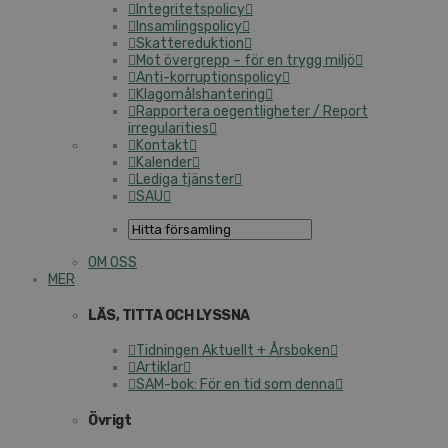
Integritetspolicy
Insamlingspolicy
Skattereduktion
Mot övergrepp – för en trygg miljö
Anti-korruptionspolicy
Klagomålshantering
Rapportera oegentligheter / Report
irregularities
Kontakt
Kalender
Lediga tjänster
SAU
OM OSS
MER
LÄS, TITTA OCH LYSSNA
Tidningen Aktuellt + Årsboken
Artiklar
SAM-bok: För en tid som denna
Övrigt