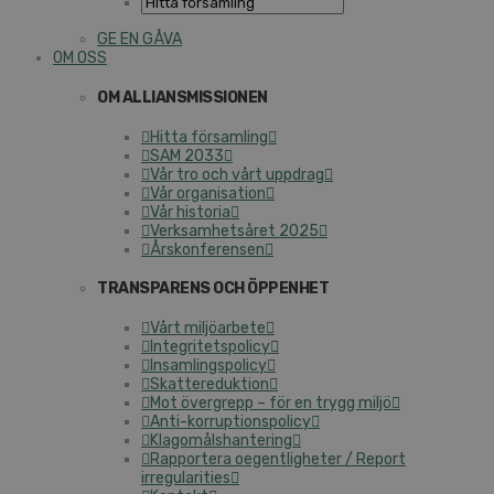
GE EN GÅVA
OM OSS
OM ALLIANSMISSIONEN
Hitta församling
SAM 2033
Vår tro och vårt uppdrag
Vår organisation
Vår historia
Verksamhetsåret 2025
Årskonferensen
TRANSPARENS OCH ÖPPENHET
Vårt miljöarbete
Integritetspolicy
Insamlingspolicy
Skattereduktion
Mot övergrepp – för en trygg miljö
Anti-korruptionspolicy
Klagomålshantering
Rapportera oegentligheter / Report
irregularities