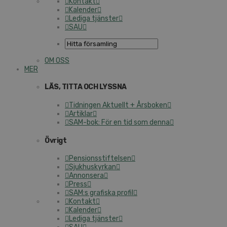
Kontakt
Kalender
Lediga tjänster
SAU
OM OSS
MER
LÄS, TITTA OCH LYSSNA
Tidningen Aktuellt + Årsboken
Artiklar
SAM-bok: För en tid som denna
Övrigt
Pensionsstiftelsen
Sjukhuskyrkan
Annonsera
Press
SAM:s grafiska profil
Kontakt
Kalender
Lediga tjänster