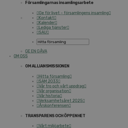
Församlingarnas insamlingsarbete
Ge för livet – församlingens insamling
Kontakt
Kalender
Lediga tjänster
SAU
GE EN GÅVA
OM OSS
OM ALLIANSMISSIONEN
Hitta församling
SAM 2033
Vår tro och vårt uppdrag
Vår organisation
Vår historia
Verksamhetsåret 2025
Årskonferensen
TRANSPARENS OCH ÖPPENHET
Vårt miljöarbete