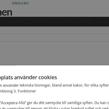
ENGLISH
UTBILDNING
GE EN GÅVA
OM OSS
MER
Sök
plats använder cookies
m använder tekniska lösningar, bland annat kakor, för olika syften
nriktning 3. Funktioner
Acceptera Alla” ger du ditt samtycke till samtliga syften. Du kan o
n du samtycker till genom att klicka i rutan bredvid syftet och se