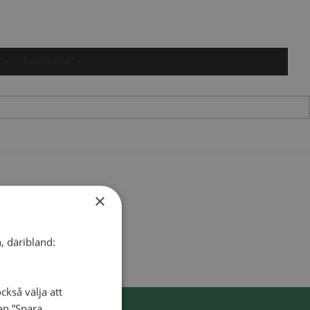
Mobile box
×
, däribland:
ckså välja att
dan ”Spara