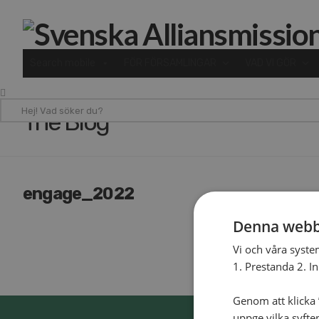
Search mobile
FÖR FÖRSAMLINGAR
VAD VI GÖR
Hej!
The Blog
Vad
söker
du?
engage_2022
Denna webb
Vi och våra syste
1. Prestanda 2. I
Genom att klicka ”
uppge vilka syfte