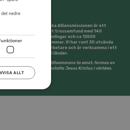
i det nedre
Svenska Alliansmissionen är ett
kristet trossamfund med 140
församlingar och ca 13500
Funktioner
medlemmar. Vi har runt 30 utsända
medarbetare och är verksamma i ett
20-tal länder.
Vi vill tillsammans ta emot, formas av
och gestalta Jesus Kristus i världen.
VVISA ALLT