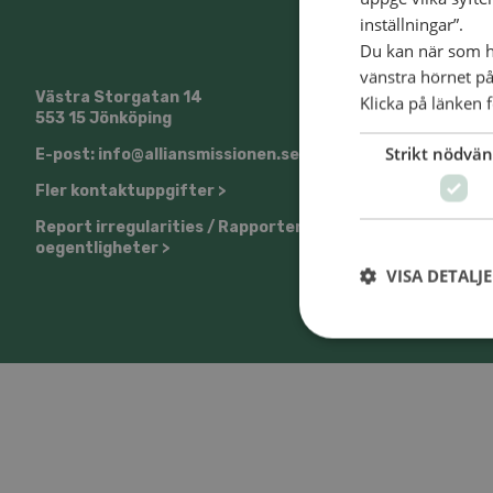
inställningar”.
Du kan när som he
vänstra hörnet på
Västra Storgatan 14
@SvenskaA
Klicka på länken f
553 15 Jönköping
Strikt nödvän
E-post: info@alliansmissionen.se
Fler kontaktuppgifter >
Report irregularities / Rapportera
oegentligheter >
VISA DETALJ