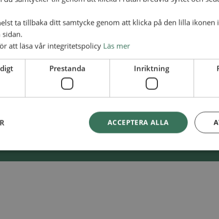
lst ta tillbaka ditt samtycke genom att klicka på den lilla ikonen 
 sidan.
lliansmissionen
Swish
900 85 90
ör att läsa vår integritetspolicy
Läs mer
BG
900-8590
digt
Prestanda
Inriktning
ER
ACCEPTERA ALLA
A